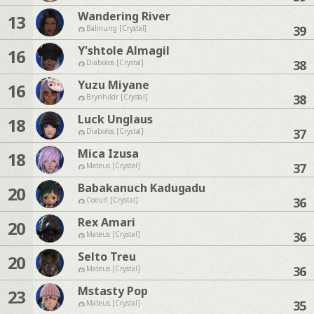
Wandering River
13
39
Balmung [Crystal]
Y'shtole Almagil
16
38
Diabolos [Crystal]
Yuzu Miyane
16
38
Brynhildr [Crystal]
Luck Unglaus
18
37
Diabolos [Crystal]
Mica Izusa
18
37
Mateus [Crystal]
Babakanuch Kadugadu
20
36
Coeurl [Crystal]
Rex Amari
20
36
Mateus [Crystal]
Selto Treu
20
36
Mateus [Crystal]
Mstasty Pop
23
35
Mateus [Crystal]