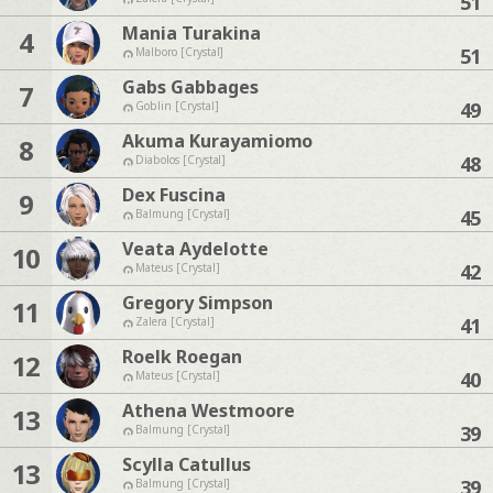
51
Mania Turakina
4
51
Malboro [Crystal]
Gabs Gabbages
7
49
Goblin [Crystal]
Akuma Kurayamiomo
8
48
Diabolos [Crystal]
Dex Fuscina
9
45
Balmung [Crystal]
Veata Aydelotte
10
42
Mateus [Crystal]
Gregory Simpson
11
41
Zalera [Crystal]
Roelk Roegan
12
40
Mateus [Crystal]
Athena Westmoore
13
39
Balmung [Crystal]
Scylla Catullus
13
39
Balmung [Crystal]