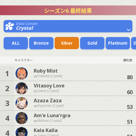
シーズン6 最終結果
Data Center
Crystal
ALL
Bronze
Silver
Gold
Platinum
キャラクター
勝利数
Ruby Mist
1
80
Diabolos [Crystal]
Vitasoy Love
2
60
Zalera [Crystal]
Azaza Zaza
3
53
Brynhildr [Crystal]
Am'e Luna'rgra
4
51
Malboro [Crystal]
Kala Kalla
4
Zalera [Crystal]