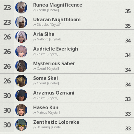
Runea Magnificence
23
35
Coeurl [Crystal]
Ukaran Nightbloom
23
35
Diabolos [Crystal]
Aria Siha
26
34
Malboro [Crystal]
Audrielle Everleigh
26
34
Zalera [Crystal]
Mysterious Saber
26
34
Coeurl [Crystal]
Soma Skai
26
34
Coeurl [Crystal]
Arazmus Ozmani
30
33
Zalera [Crystal]
Haseo Kun
30
33
Mateus [Crystal]
Zenthetic Loloraka
30
33
Balmung [Crystal]