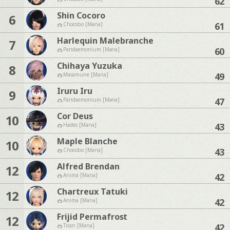
62
Shin Cocoro
6
61
Chocobo [Mana]
Harlequin Malebranche
7
60
Pandaemonium [Mana]
Chihaya Yuzuka
8
49
Masamune [Mana]
Iruru Iru
9
47
Pandaemonium [Mana]
Cor Deus
10
43
Hades [Mana]
Maple Blanche
10
43
Chocobo [Mana]
Alfred Brendan
12
42
Anima [Mana]
Chartreux Tatuki
12
42
Anima [Mana]
Frijid Permafrost
12
42
Titan [Mana]