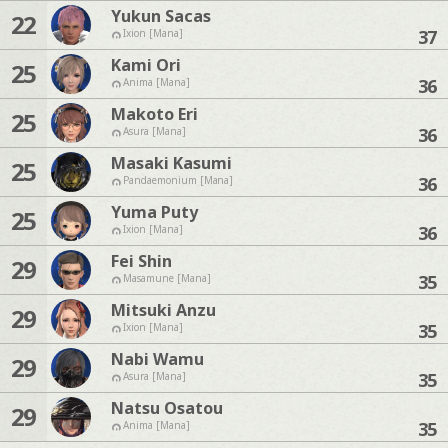
Yukun Sacas
22
37
Ixion [Mana]
Kami Ori
25
36
Anima [Mana]
Makoto Eri
25
36
Asura [Mana]
Masaki Kasumi
25
36
Pandaemonium [Mana]
Yuma Puty
25
36
Ixion [Mana]
Fei Shin
29
35
Masamune [Mana]
Mitsuki Anzu
29
35
Ixion [Mana]
Nabi Wamu
29
35
Asura [Mana]
Natsu Osatou
29
35
Anima [Mana]