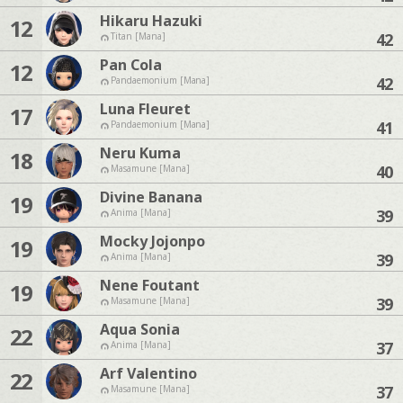
Hikaru Hazuki
12
42
Titan [Mana]
Pan Cola
12
42
Pandaemonium [Mana]
Luna Fleuret
17
41
Pandaemonium [Mana]
Neru Kuma
18
40
Masamune [Mana]
Divine Banana
19
39
Anima [Mana]
Mocky Jojonpo
19
39
Anima [Mana]
Nene Foutant
19
39
Masamune [Mana]
Aqua Sonia
22
37
Anima [Mana]
Arf Valentino
22
37
Masamune [Mana]