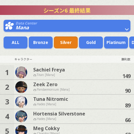
シーズン6 最終結果
Data Center
Mana
ALL
Bronze
Silver
Gold
Platinum
キャラクター
勝利数
Sachiel Freya
1
149
Titan [Mana]
Zeek Zero
2
90
Pandaemonium [Mana]
Tuna Nitromic
3
89
Hades [Mana]
Hortensia Silverstone
4
66
Hades [Mana]
Meg Cokky
5
Chocobo [Mana]