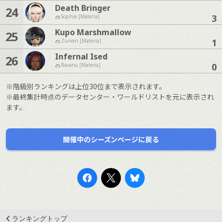
Death Bringer
24
3
Sophia [Materia]
Kupo Marshmallow
25
1
Zurvan [Materia]
Infernal Ised
26
0
Ravana [Materia]
※階級別ランキングは上位30位まで表示されます。
※最終集計時点のデータセンター・ワールドリストを元に表示され
ます。
開催中のシーズンページに戻る
ランキングトップ