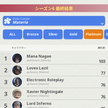
シーズン6 最終結果
Data Center
Materia
ALL
Bronze
Silver
Gold
Platinum
キャラクター
勝利数
Mana Nagae
1
103
Bismarck [Materia]
Lovex Lazil
2
77
Ravana [Materia]
Electronic Roleplay
3
76
Ravana [Materia]
Xavier Nightingale
3
76
Ravana [Materia]
Lord Inferno
5
Ravana [Materia]