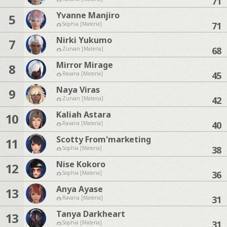
71
Yvanne Manjiro
5
71
Sophia [Materia]
Nirki Yukumo
7
68
Zurvan [Materia]
Mirror Mirage
8
45
Ravana [Materia]
Naya Viras
9
42
Zurvan [Materia]
Kaliah Astara
10
40
Ravana [Materia]
Scotty From'marketing
11
38
Sophia [Materia]
Nise Kokoro
12
36
Sophia [Materia]
Anya Ayase
13
31
Ravana [Materia]
Tanya Darkheart
13
31
Sophia [Materia]