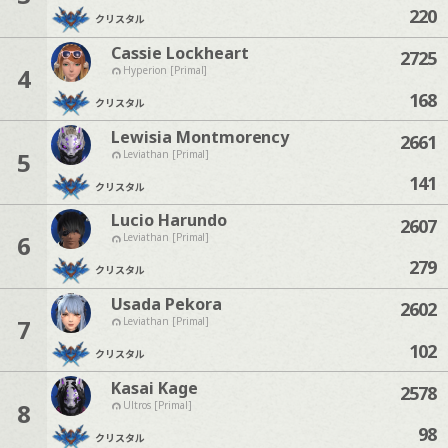
220
クリスタル
Cassie Lockheart
2725
4
Hyperion [Primal]
168
クリスタル
Lewisia Montmorency
2661
5
Leviathan [Primal]
141
クリスタル
Lucio Harundo
2607
6
Leviathan [Primal]
279
クリスタル
Usada Pekora
2602
7
Leviathan [Primal]
102
クリスタル
Kasai Kage
2578
8
Ultros [Primal]
98
クリスタル