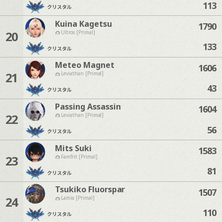
113
クリスタル
Kuina Kagetsu
1790
20
Ultros [Primal]
133
クリスタル
Meteo Magnet
1606
21
Leviathan [Primal]
43
クリスタル
Passing Assassin
1604
22
Leviathan [Primal]
56
クリスタル
Mits Suki
1583
23
Famfrit [Primal]
81
クリスタル
Tsukiko Fluorspar
1507
24
Lamia [Primal]
110
クリスタル