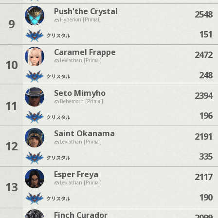
Push'the Crystal
2548
9
Hyperion [Primal]
151
クリスタル
Caramel Frappe
2472
10
Leviathan [Primal]
248
クリスタル
Seto Mimyho
2394
11
Behemoth [Primal]
196
クリスタル
Saint Okanama
2191
12
Leviathan [Primal]
335
クリスタル
Esper Freya
2117
13
Leviathan [Primal]
190
クリスタル
Finch Curador
2099