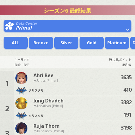
シーズン6 最終結果
Data Center
Primal
ALL
Bronze
Silver
Gold
Platinum
キャラクター
勝ち星/ポイント
階級・階位
勝利数
Ahri Bee
3635
1
Ultros [Primal]
410
クリスタル
Jung Dhadeh
3382
2
Leviathan [Primal]
191
クリスタル
Ruja Thorn
3198
3
Behemoth [Primal]