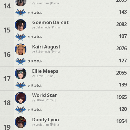
14
Leviathan [Primal]
143
クリスタル
Goemon Da-cat
2082
15
Behemoth [Primal]
107
クリスタル
Kairi August
2076
16
Behemoth [Primal]
127
クリスタル
Ellie Meeps
2055
17
Lamia [Primal]
139
クリスタル
World Star
1965
18
Ultros [Primal]
120
クリスタル
Dandy Lyon
1954
19
Leviathan [Primal]