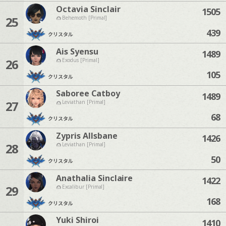
Octavia Sinclair
1505
25
Behemoth [Primal]
439
クリスタル
Ais Syensu
1489
26
Exodus [Primal]
105
クリスタル
Saboree Catboy
1489
27
Leviathan [Primal]
68
クリスタル
Zypris Allsbane
1426
28
Leviathan [Primal]
50
クリスタル
Anathalia Sinclaire
1422
29
Excalibur [Primal]
168
クリスタル
Yuki Shiroi
1410