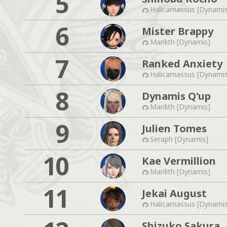
5
Halicarnassus [Dynami
6
Mister Brappy
Marilith [Dynamis]
7
Ranked Anxiety
Halicarnassus [Dynami
8
Dynamis Q'up
Marilith [Dynamis]
9
Julien Tomes
Seraph [Dynamis]
10
Kae Vermillion
Marilith [Dynamis]
11
Jekai August
Halicarnassus [Dynami
Shizuko Sakura