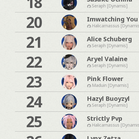
18
Seraph [Dynamis]
20
Imwatching You
Halicarnassus [Dynami
21
Alice Schuberg
Seraph [Dynamis]
22
Aryel Valaine
Seraph [Dynamis]
23
Pink Flower
Maduin [Dynamis]
24
Hazyl Buoyzyl
Seraph [Dynamis]
25
Strictly Pvp
Halicarnassus [Dynami
Lynx Zetza