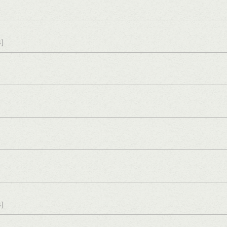
s]
s]