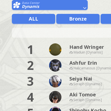
Data Center
Dynamis
ALL
Bronze
1
Hand Wringer
Maduin [Dynamis]
2
Ashfur Erin
Halicarnassus [Dynami
3
Seiya Nai
Seraph [Dynamis]
4
Aki Tomoe
Seraph [Dynamis]
Shinobu Kocho