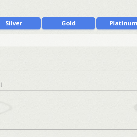
Silver
Gold
Platinu
s]