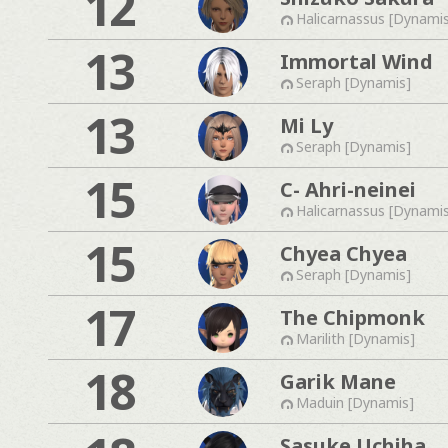
12
Halicarnassus [Dynami
13
Immortal Wind
Seraph [Dynamis]
13
Mi Ly
Seraph [Dynamis]
15
C- Ahri-neinei
Halicarnassus [Dynami
15
Chyea Chyea
Seraph [Dynamis]
17
The Chipmonk
Marilith [Dynamis]
18
Garik Mane
Maduin [Dynamis]
Sasuke Uchiha