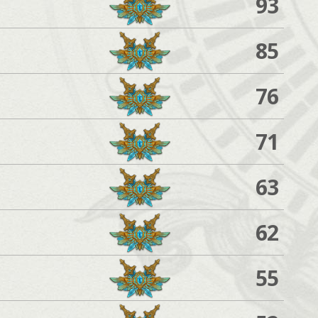
93
85
76
71
63
62
55