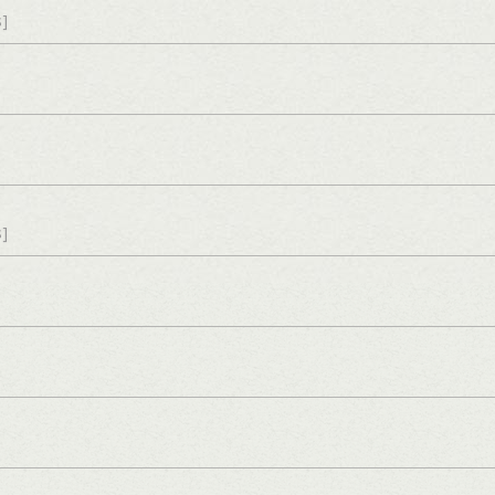
s]
s]