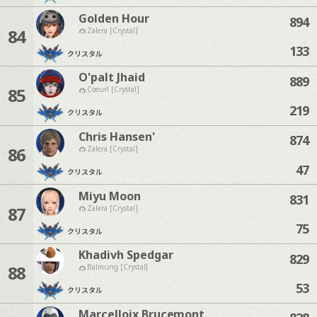
Golden Hour
894
84
Zalera [Crystal]
133
クリスタル
O'palt Jhaid
889
85
Coeurl [Crystal]
219
クリスタル
Chris Hansen'
874
86
Zalera [Crystal]
47
クリスタル
Miyu Moon
831
87
Zalera [Crystal]
75
クリスタル
Khadivh Spedgar
829
88
Balmung [Crystal]
53
クリスタル
Marcelloix Brucemont