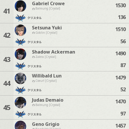
Gabriel Crowe
1530
41
Balmung [Crystal]
136
クリスタル
Setsuna Yuki
1510
42
Goblin [Crystal]
56
クリスタル
Shadow Ackerman
1490
43
Zalera [Crystal]
87
クリスタル
Willibald Lun
1479
44
Coeurl [Crystal]
52
クリスタル
Judas Demaio
1470
45
Balmung [Crystal]
97
クリスタル
Geno Grigio
1457
Brynhildr [Crystal]