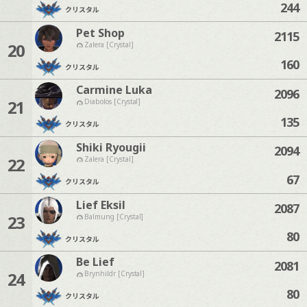
244
クリスタル
Pet Shop
2115
20
Zalera [Crystal]
160
クリスタル
Carmine Luka
2096
21
Diabolos [Crystal]
135
クリスタル
Shiki Ryougii
2094
22
Zalera [Crystal]
67
クリスタル
Lief Eksil
2087
23
Balmung [Crystal]
80
クリスタル
Be Lief
2081
24
Brynhildr [Crystal]
80
クリスタル