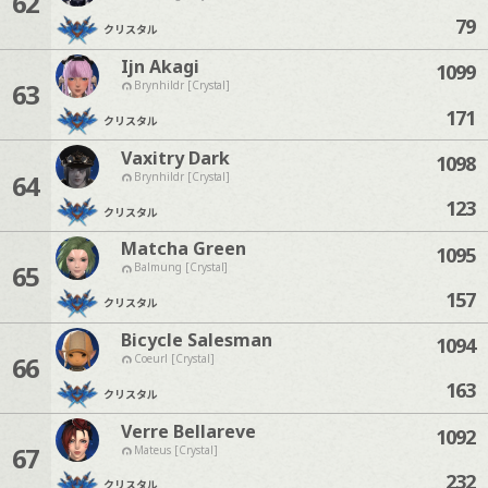
62
79
クリスタル
Ijn Akagi
1099
63
Brynhildr [Crystal]
171
クリスタル
Vaxitry Dark
1098
64
Brynhildr [Crystal]
123
クリスタル
Matcha Green
1095
65
Balmung [Crystal]
157
クリスタル
Bicycle Salesman
1094
66
Coeurl [Crystal]
163
クリスタル
Verre Bellareve
1092
67
Mateus [Crystal]
232
クリスタル