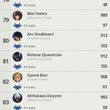
48
クリスタル
Mel Halee
989
79
Brynhildr [Crystal]
97
クリスタル
Aiv Vindheart
913
80
Malboro [Crystal]
103
クリスタル
Relena Quaversie
912
81
Balmung [Crystal]
155
クリスタル
Synoa Bun
908
82
Zalera [Crystal]
61
クリスタル
Althalaus Dayven
903
83
Balmung [Crystal]
58
クリスタル