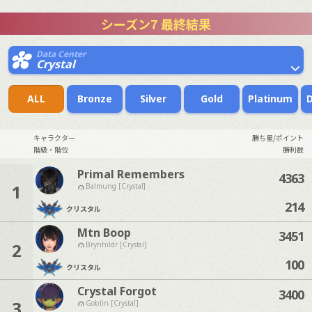
シーズン7 最終結果
Data Center
Crystal
ALL
Bronze
Silver
Gold
Platinum
キャラクター
勝ち星/ポイント
階級・階位
勝利数
Primal Remembers
4363
1
Balmung [Crystal]
214
クリスタル
Mtn Boop
3451
2
Brynhildr [Crystal]
100
クリスタル
Crystal Forgot
3400
3
Goblin [Crystal]