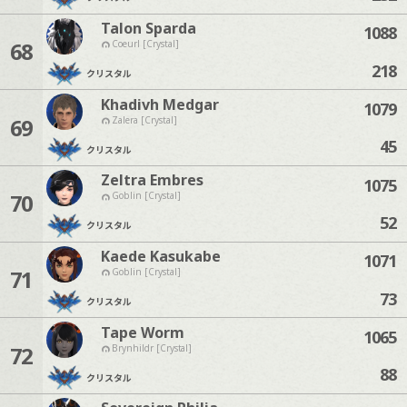
Talon Sparda
1088
68
Coeurl [Crystal]
218
クリスタル
Khadivh Medgar
1079
69
Zalera [Crystal]
45
クリスタル
Zeltra Embres
1075
70
Goblin [Crystal]
52
クリスタル
Kaede Kasukabe
1071
71
Goblin [Crystal]
73
クリスタル
Tape Worm
1065
72
Brynhildr [Crystal]
88
クリスタル