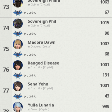
Sovereign Philia
1063
73
Goblin [Crystal]
67
クリスタル
Sovereign Phil
1015
74
Goblin [Crystal]
90
クリスタル
Madora Dawn
1007
75
Diabolos [Crystal]
68
クリスタル
Ranged Disease
1001
76
Brynhildr [Crystal]
131
クリスタル
Sena Yehn
1001
77
Brynhildr [Crystal]
43
クリスタル
Yulia Lunaria
999
78
Coeurl [Crystal]