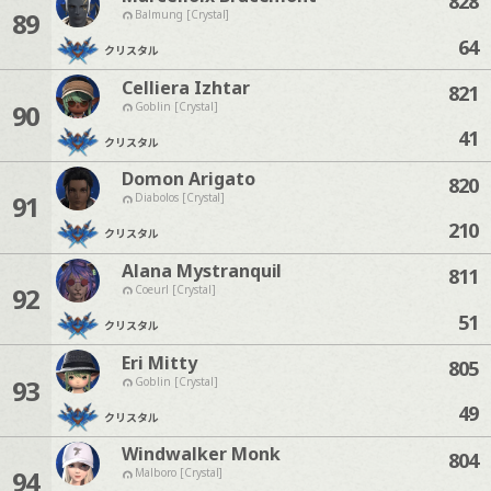
828
89
Balmung [Crystal]
64
クリスタル
Celliera Izhtar
821
90
Goblin [Crystal]
41
クリスタル
Domon Arigato
820
91
Diabolos [Crystal]
210
クリスタル
Alana Mystranquil
811
92
Coeurl [Crystal]
51
クリスタル
Eri Mitty
805
93
Goblin [Crystal]
49
クリスタル
Windwalker Monk
804
94
Malboro [Crystal]