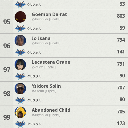
33
クリスタル
Goemon Da-rat
803
95
Brynhildr [Crystal]
59
クリスタル
Io Isana
794
96
Brynhildr [Crystal]
141
クリスタル
Lecastera Orane
791
97
Zalera [Crystal]
90
クリスタル
Ysidore Solin
707
98
Coeurl [Crystal]
80
クリスタル
Abandoned Child
705
99
Brynhildr [Crystal]
173
クリスタル