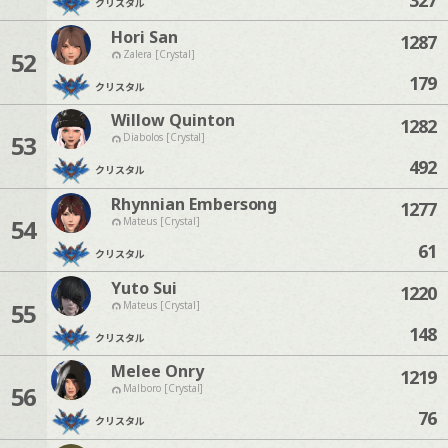
クリスタル
Hori San
1287
52
Zalera [Crystal]
179
クリスタル
Willow Quinton
1282
53
Diabolos [Crystal]
492
クリスタル
Rhynnian Embersong
1277
54
Mateus [Crystal]
61
クリスタル
Yuto Sui
1220
55
Mateus [Crystal]
148
クリスタル
Melee Onry
1219
56
Malboro [Crystal]
76
クリスタル