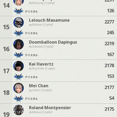
14
Balmung [Crystal]
126
クリスタル
Lelouch Masamune
2277
15
Malboro [Crystal]
245
クリスタル
Doomballoon Dapingus
2219
16
Diabolos [Crystal]
167
クリスタル
Kai Havertz
2178
17
Brynhildr [Crystal]
153
クリスタル
Mei Chan
2177
18
Goblin [Crystal]
54
クリスタル
Roland Montpensier
2175
19
Mateus [Crystal]