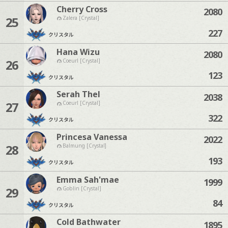
Cherry Cross
2080
25
Zalera [Crystal]
227
クリスタル
Hana Wizu
2080
26
Coeurl [Crystal]
123
クリスタル
Serah Thel
2038
27
Coeurl [Crystal]
322
クリスタル
Princesa Vanessa
2022
28
Balmung [Crystal]
193
クリスタル
Emma Sah'mae
1999
29
Goblin [Crystal]
84
クリスタル
Cold Bathwater
1895