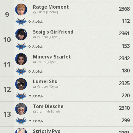
Ratge Moment
2368
9
Zalera [Crystal]
112
クリスタル
Sosig's Girlfriend
2361
10
Malboro [Crystal]
153
クリスタル
Minerva Scarlet
2342
11
Coeurl [Crystal]
180
クリスタル
Lumei Shu
2325
12
Malboro [Crystal]
220
クリスタル
Tom Diesche
2310
13
Brynhildr [Crystal]
299
クリスタル
Strictly Pvp
2291