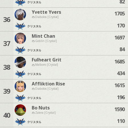
82
クリスタル
Yvette Yvers
1705
36
Diabolos [Crystal]
170
クリスタル
Mint Chan
1697
37
Goblin [Crystal]
84
クリスタル
Fulheart Grit
1685
38
Malboro [Crystal]
434
クリスタル
Affliktion Rise
1615
39
Diabolos [Crystal]
196
クリスタル
Bo Nuts
1590
40
Zalera [Crystal]
110
クリスタル