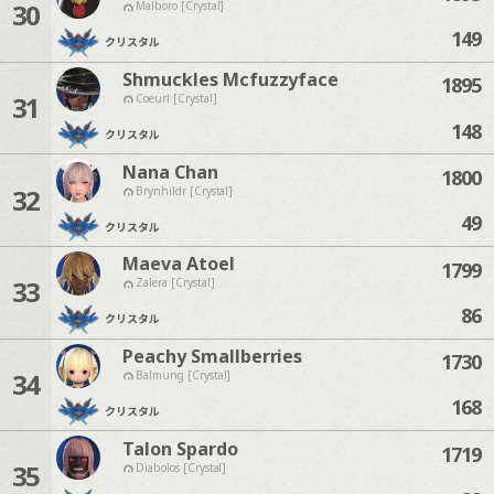
30
Malboro [Crystal]
149
クリスタル
Shmuckles Mcfuzzyface
1895
31
Coeurl [Crystal]
148
クリスタル
Nana Chan
1800
32
Brynhildr [Crystal]
49
クリスタル
Maeva Atoel
1799
33
Zalera [Crystal]
86
クリスタル
Peachy Smallberries
1730
34
Balmung [Crystal]
168
クリスタル
Talon Spardo
1719
35
Diabolos [Crystal]