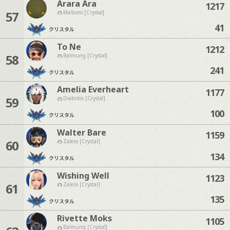
Arara Ara
1217
57
Malboro [Crystal]
41
クリスタル
To Ne
1212
58
Balmung [Crystal]
241
クリスタル
Amelia Everheart
1177
59
Diabolos [Crystal]
100
クリスタル
Walter Bare
1159
60
Zalera [Crystal]
134
クリスタル
Wishing Well
1123
61
Zalera [Crystal]
135
クリスタル
Rivette Moks
1105
Balmung [Crystal]