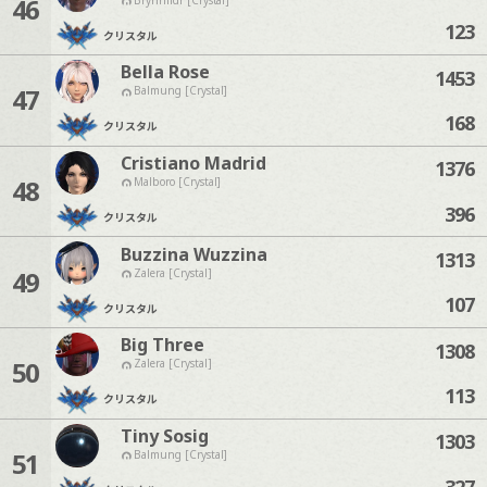
46
123
クリスタル
Bella Rose
1453
47
Balmung [Crystal]
168
クリスタル
Cristiano Madrid
1376
48
Malboro [Crystal]
396
クリスタル
Buzzina Wuzzina
1313
49
Zalera [Crystal]
107
クリスタル
Big Three
1308
50
Zalera [Crystal]
113
クリスタル
Tiny Sosig
1303
51
Balmung [Crystal]
327