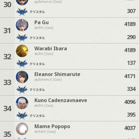
30
Bahamut [Gaia]
307
クリスタル
Pa Gu
4189
31
Ifrit [Gaia]
290
クリスタル
Warabi Ibara
4189
32
Ifrit [Gaia]
137
クリスタル
Eleanor Shimarute
4171
33
Bahamut [Gaia]
334
クリスタル
Kuno Cadenzavnaeve
4096
34
Ifrit [Gaia]
395
クリスタル
Mame Popopo
4037
35
Ridill [Gaia]