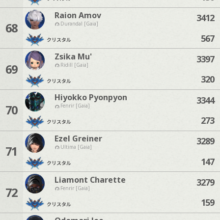
Raion Amov
3412
68
Durandal [Gaia]
567
クリスタル
Zsika Mu'
3397
69
Ridill [Gaia]
320
クリスタル
Hiyokko Pyonpyon
3344
70
Fenrir [Gaia]
273
クリスタル
Ezel Greiner
3289
71
Ultima [Gaia]
147
クリスタル
Liamont Charette
3279
72
Fenrir [Gaia]
159
クリスタル