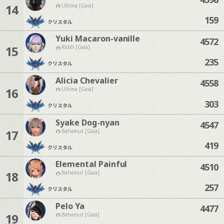
14
Ultima [Gaia]
159
クリスタル
Yuki Macaron-vanille
4572
15
Ridill [Gaia]
235
クリスタル
Alicia Chevalier
4558
16
Ultima [Gaia]
303
クリスタル
Syake Dog-nyan
4547
17
Bahamut [Gaia]
419
クリスタル
Elemental Painful
4510
18
Bahamut [Gaia]
257
クリスタル
Pelo Ya
4477
19
Bahamut [Gaia]