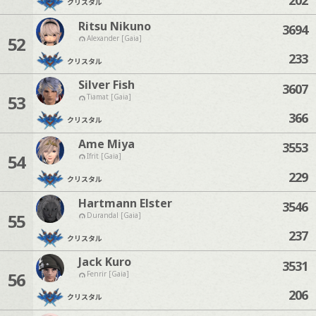
クリスタル
Ritsu Nikuno
3694
52
Alexander [Gaia]
233
クリスタル
Silver Fish
3607
53
Tiamat [Gaia]
366
クリスタル
Ame Miya
3553
54
Ifrit [Gaia]
229
クリスタル
Hartmann Elster
3546
55
Durandal [Gaia]
237
クリスタル
Jack Kuro
3531
56
Fenrir [Gaia]
206
クリスタル