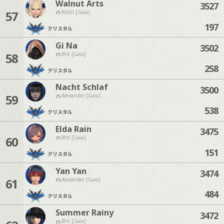
Walnut Arts
3527
57
Ridill [Gaia]
197
クリスタル
Gi Na
3502
58
Ifrit [Gaia]
258
クリスタル
Nacht Schlaf
3500
59
Alexander [Gaia]
538
クリスタル
Elda Rain
3475
60
Ifrit [Gaia]
151
クリスタル
Yan Yan
3474
61
Alexander [Gaia]
484
クリスタル
Summer Rainy
3472
Ifrit [Gaia]