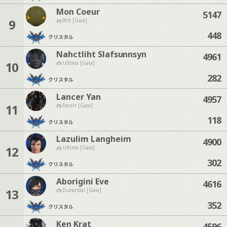
Mon Coeur
5147
9
Ifrit [Gaia]
448
クリスタル
Nahctliht Slafsunnsyn
4961
10
Ultima [Gaia]
282
クリスタル
Lancer Yan
4957
11
Fenrir [Gaia]
118
クリスタル
Lazulim Langheim
4900
12
Ultima [Gaia]
302
クリスタル
Aborigini Eve
4616
13
Durandal [Gaia]
352
クリスタル
Ken Krat
4596