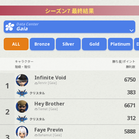
シーズン7 最終結果
Data Center
Gaia
ALL
Bronze
Silver
Gold
Platinum
キャラクター
勝ち星/ポイント
階級・階位
勝利数
Infinite Void
6750
1
Fenrir [Gaia]
383
クリスタル
Hey Brother
6671
2
Tiamat [Gaia]
312
クリスタル
Faye Previn
5888
3
Bahamut [Gaia]