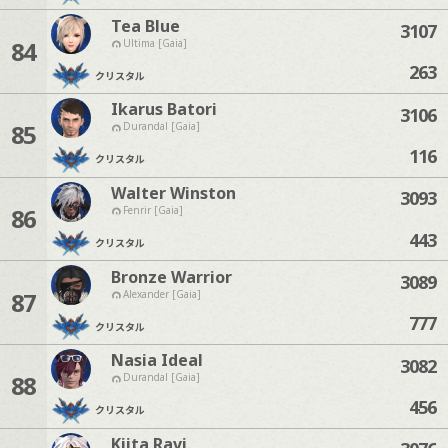
Tea Blue
3107
84
Ultima [Gaia]
263
クリスタル
Ikarus Batori
3106
85
Durandal [Gaia]
116
クリスタル
Walter Winston
3093
86
Fenrir [Gaia]
443
クリスタル
Bronze Warrior
3089
87
Alexander [Gaia]
777
クリスタル
Nasia Ideal
3082
88
Durandal [Gaia]
456
クリスタル
Kiita Ravi