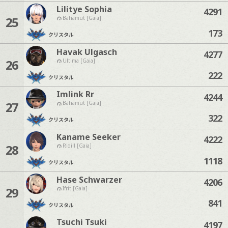
Lilitye Sophia
4291
25
Bahamut [Gaia]
173
クリスタル
Havak Ulgasch
4277
26
Ultima [Gaia]
222
クリスタル
Imlink Rr
4244
27
Bahamut [Gaia]
322
クリスタル
Kaname Seeker
4222
28
Ridill [Gaia]
1118
クリスタル
Hase Schwarzer
4206
29
Ifrit [Gaia]
841
クリスタル
Tsuchi Tsuki
4197