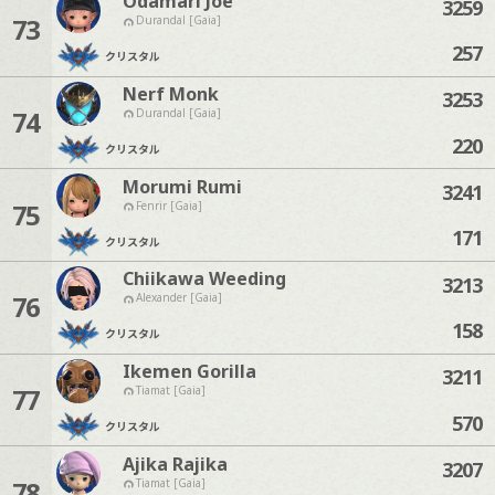
Odamari Joe
3259
73
Durandal [Gaia]
257
クリスタル
Nerf Monk
3253
74
Durandal [Gaia]
220
クリスタル
Morumi Rumi
3241
75
Fenrir [Gaia]
171
クリスタル
Chiikawa Weeding
3213
76
Alexander [Gaia]
158
クリスタル
Ikemen Gorilla
3211
77
Tiamat [Gaia]
570
クリスタル
Ajika Rajika
3207
78
Tiamat [Gaia]