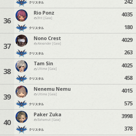
242
クリスタル
Rio Ponz
4035
36
Ifrit [Gaia]
180
クリスタル
Nono Crest
4029
37
Alexander [Gaia]
263
クリスタル
Tam Sin
4025
38
Ultima [Gaia]
458
クリスタル
Nenemu Nemu
4015
39
Ultima [Gaia]
575
クリスタル
Paker Zuka
3998
40
Bahamut [Gaia]
378
クリスタル