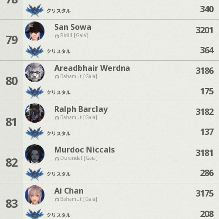
340
クリスタル
San Sowa
3201
79
Ridill [Gaia]
364
クリスタル
Areadbhair Werdna
3186
80
Bahamut [Gaia]
175
クリスタル
Ralph Barclay
3182
81
Bahamut [Gaia]
137
クリスタル
Murdoc Niccals
3181
82
Durandal [Gaia]
286
クリスタル
Ai Chan
3175
83
Bahamut [Gaia]
208
クリスタル