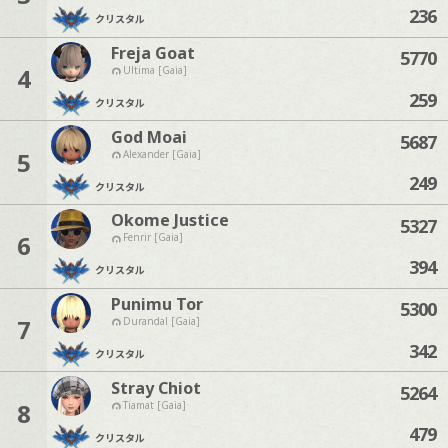
236
クリスタル
Freja Goat
5770
4
Ultima [Gaia]
259
クリスタル
God Moai
5687
5
Alexander [Gaia]
249
クリスタル
Okome Justice
5327
6
Fenrir [Gaia]
394
クリスタル
Punimu Tor
5300
7
Durandal [Gaia]
342
クリスタル
Stray Chiot
5264
8
Tiamat [Gaia]
479
クリスタル