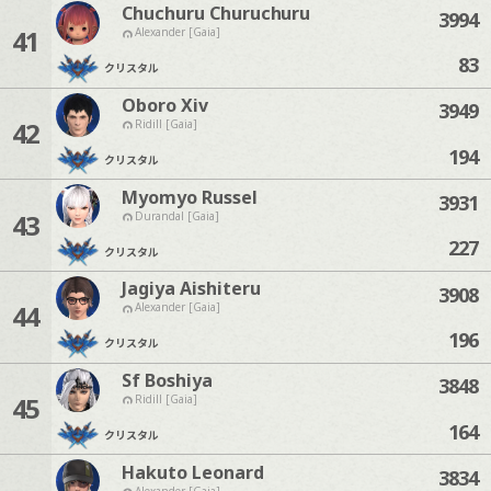
Chuchuru Churuchuru
3994
41
Alexander [Gaia]
83
クリスタル
Oboro Xiv
3949
42
Ridill [Gaia]
194
クリスタル
Myomyo Russel
3931
43
Durandal [Gaia]
227
クリスタル
Jagiya Aishiteru
3908
44
Alexander [Gaia]
196
クリスタル
Sf Boshiya
3848
45
Ridill [Gaia]
164
クリスタル
Hakuto Leonard
3834
Alexander [Gaia]