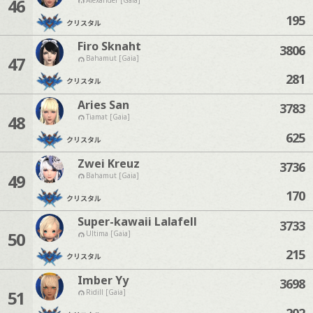
46
195
クリスタル
Firo Sknaht
3806
47
Bahamut [Gaia]
281
クリスタル
Aries San
3783
48
Tiamat [Gaia]
625
クリスタル
Zwei Kreuz
3736
49
Bahamut [Gaia]
170
クリスタル
Super-kawaii Lalafell
3733
50
Ultima [Gaia]
215
クリスタル
Imber Yy
3698
51
Ridill [Gaia]
202