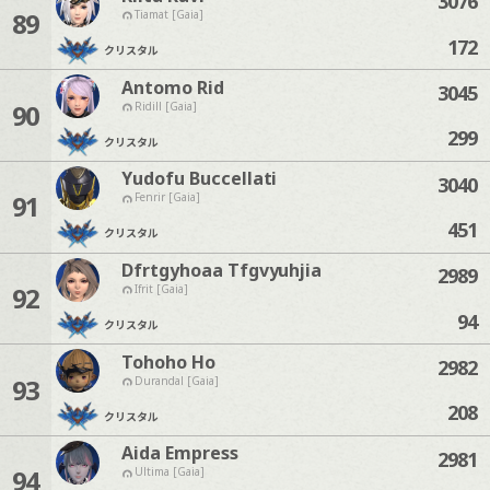
3076
89
Tiamat [Gaia]
172
クリスタル
Antomo Rid
3045
90
Ridill [Gaia]
299
クリスタル
Yudofu Buccellati
3040
91
Fenrir [Gaia]
451
クリスタル
Dfrtgyhoaa Tfgvyuhjia
2989
92
Ifrit [Gaia]
94
クリスタル
Tohoho Ho
2982
93
Durandal [Gaia]
208
クリスタル
Aida Empress
2981
94
Ultima [Gaia]