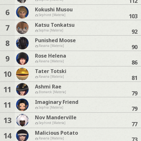
112
Kokushi Musou
6
103
Sephirot [Materia]
Katsu Tonkatsu
7
92
Sophia [Materia]
Punished Moose
8
90
Ravana [Materia]
Rose Helena
9
86
Ravana [Materia]
Tater Totski
10
81
Ravana [Materia]
Ashmi Rae
11
79
Bismarck [Materia]
Imaginary Friend
11
79
Sophia [Materia]
Nov Manderville
13
77
Sephirot [Materia]
Malicious Potato
14
73
Ravana [Materia]