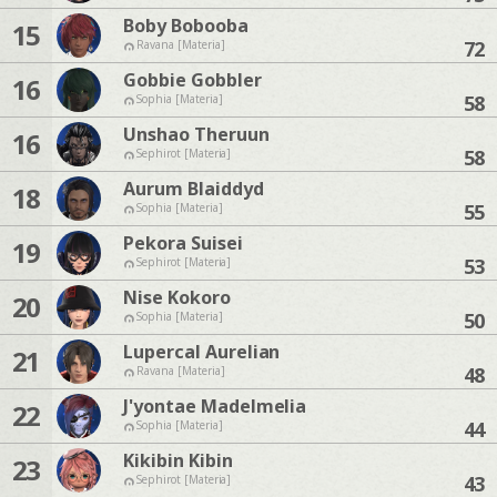
Boby Bobooba
15
72
Ravana [Materia]
Gobbie Gobbler
16
58
Sophia [Materia]
Unshao Theruun
16
58
Sephirot [Materia]
Aurum Blaiddyd
18
55
Sophia [Materia]
Pekora Suisei
19
53
Sephirot [Materia]
Nise Kokoro
20
50
Sophia [Materia]
Lupercal Aurelian
21
48
Ravana [Materia]
J'yontae Madelmelia
22
44
Sophia [Materia]
Kikibin Kibin
23
43
Sephirot [Materia]