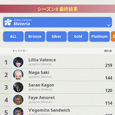
シーズン8 最終結果
Data Center
Materia
ALL
Bronze
Silver
Gold
Platinum
キャラクター
勝利数
Lillia Valence
1
219
Sophia [Materia]
Naga Saki
2
144
Sophia [Materia]
Saran Kagon
3
120
Ravana [Materia]
Faye Amoret
4
114
Sophia [Materia]
V'egemite Sandwich
5
Sophia [Materia]