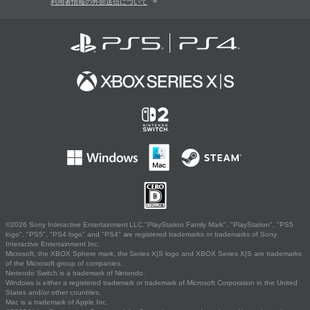
利用者情報の外部送信について
©2026 Sony Interactive Entertainment LLC."PlayStation Family Mark", "PlayStation", "PS5
logo", "PS5", "PS4 logo" and "PS4" are registered trademarks or trademarks of Sony
Interactive Entertainment Inc.
Microsoft, the XBOX Sphere mark, the Series X|S logo and XBOX Series X|S are trademarks
of the Microsoft group of companies.
Nintendo Switch is a trademark of Nintendo.
Windows is either a registered trademark or trademark of Microsoft Corporation in the United
States and/or other countries.
Mac is a trademark of Apple Inc.