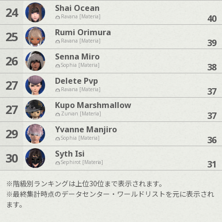
Shai Ocean
24
40
Ravana [Materia]
Rumi Orimura
25
39
Ravana [Materia]
Senna Miro
26
38
Sophia [Materia]
Delete Pvp
27
37
Ravana [Materia]
Kupo Marshmallow
27
37
Zurvan [Materia]
Yvanne Manjiro
29
36
Sophia [Materia]
Syth Isi
30
31
Sephirot [Materia]
※階級別ランキングは上位30位まで表示されます。
※最終集計時点のデータセンター・ワールドリストを元に表示され
ます。