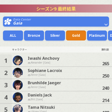
シーズン9 最終結果
Data Center
Gaia
ALL
Bronze
Silver
Gold
Platinum
キャラクター
勝利数
Iwashi Anchovy
1
265
Alexander [Gaia]
Sophiane Lacroix
2
250
Fenrir [Gaia]
Brunhilde Jaeger
3
240
Fenrir [Gaia]
Daniels Jack
4
214
Ifrit [Gaia]
Tama Nitsuki
5
Ultima [Gaia]