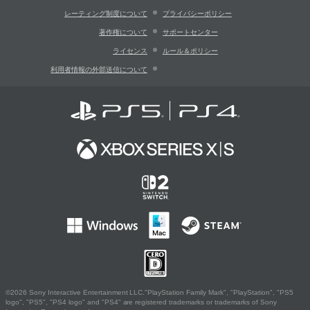
レーティング制度について
プライバシーポリシー
著作権について
サポートセンター
ライセンス
ルール＆ポリシー
利用者情報の外部送信について
©2026 Sony Interactive Entertainment LLC."PlayStation Family Mark", "PlayStation", "PS5
logo", "PS5", "PS4 logo" and "PS4" are registered trademarks or trademarks of Sony