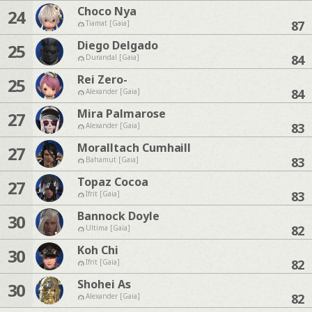
Choco Nya
24
87
Tiamat [Gaia]
Diego Delgado
25
84
Durandal [Gaia]
Rei Zero-
25
84
Alexander [Gaia]
Mira Palmarose
27
83
Alexander [Gaia]
Moralltach Cumhaill
27
83
Bahamut [Gaia]
Topaz Cocoa
27
83
Ifrit [Gaia]
Bannock Doyle
30
82
Ultima [Gaia]
Koh Chi
30
82
Ifrit [Gaia]
Shohei As
30
82
Alexander [Gaia]