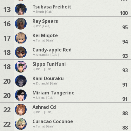
Tsubasa Freiheit
13
100
Fenrir [Gaia]
Ray Spears
16
95
Ifrit [Gaia]
Kei Miqote
17
94
Tiamat [Gaia]
Candy-apple Red
18
93
Alexander [Gaia]
Sippo Funifuni
18
93
Ridill [Gaia]
Kani Douraku
20
91
Durandal [Gaia]
Miriam Tangerine
20
91
Ultima [Gaia]
Ashrad Cd
22
88
Ridill [Gaia]
Curacao Coconoe
22
88
Tiamat [Gaia]