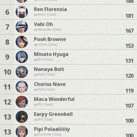
188
Ren Florenzia
6
181
Fenrir [Gaia]
Vabi Oh
7
167
Alexander [Gaia]
Pooh Browne
8
153
Ultima [Gaia]
Minato Hyuga
9
131
Ifrit [Gaia]
Nanaya Bolt
10
120
Ridill [Gaia]
Choriss Nave
11
119
Ridill [Gaia]
Maca Wonderful
12
107
Ifrit [Gaia]
Earpy Greenbell
13
100
Ifrit [Gaia]
Pipi Polaaliiiiiy
13
100
Durandal [Gaia]