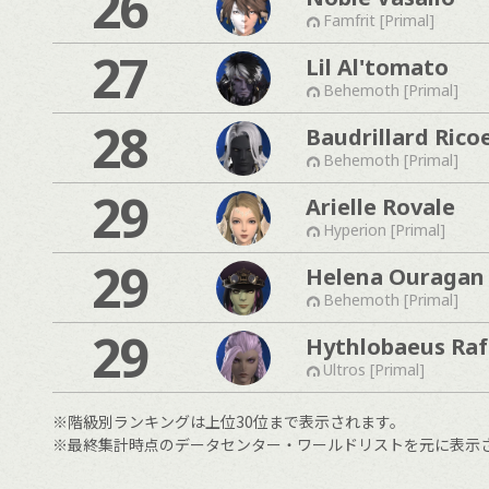
26
Famfrit [Primal]
27
Lil Al'tomato
Behemoth [Primal]
28
Baudrillard Rico
Behemoth [Primal]
29
Arielle Rovale
Hyperion [Primal]
29
Helena Ouragan
Behemoth [Primal]
29
Hythlobaeus Raf
Ultros [Primal]
※階級別ランキングは上位30位まで表示されます。
※最終集計時点のデータセンター・ワールドリストを元に表示