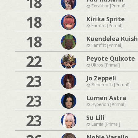
18
Excalibur [Primal]
18
Kirika Sprite
Famfrit [Primal]
18
Kuendelea Kuish
Famfrit [Primal]
22
Peyote Quixote
Ultros [Primal]
23
Jo Zeppeli
Behemoth [Primal]
23
Lumen Astra
Hyperion [Primal]
23
Su Lili
Lamia [Primal]
Noble Vasallo