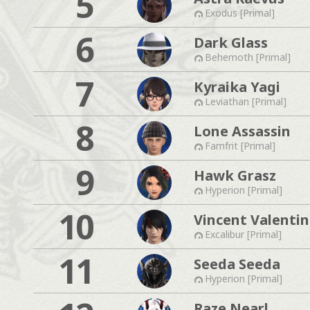
5
Exodus [Primal]
6
Dark Glass
Behemoth [Primal]
7
Kyraika Yagi
Leviathan [Primal]
8
Lone Assassin
Famfrit [Primal]
9
Hawk Grasz
Hyperion [Primal]
10
Vincent Valentin
Excalibur [Primal]
11
Seeda Seeda
Hyperion [Primal]
Raze Nearl