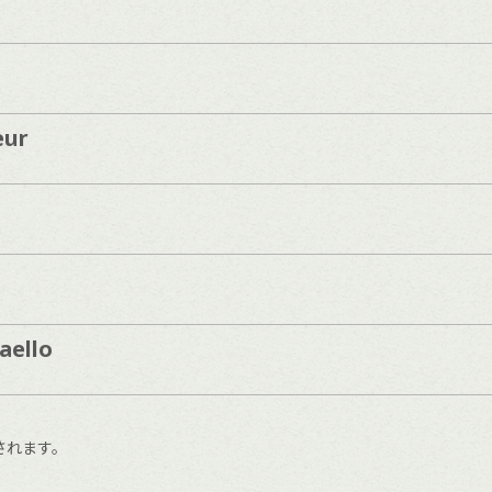
eur
aello
されます。