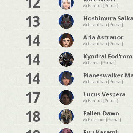
12
Famfrit [Primal]
13
Hoshimura Saik
Leviathan [Primal]
14
Aria Astranor
Leviathan [Primal]
14
Kyndral Eod'rom
Lamia [Primal]
14
Planeswalker Ma
Leviathan [Primal]
17
Lucus Vespera
Famfrit [Primal]
18
Fallen Dawn
Excalibur [Primal]
Fuu Kasamii