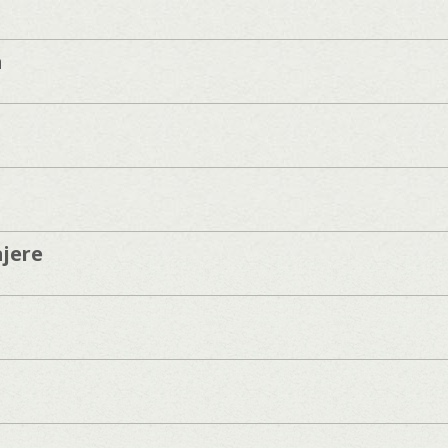
a
jere