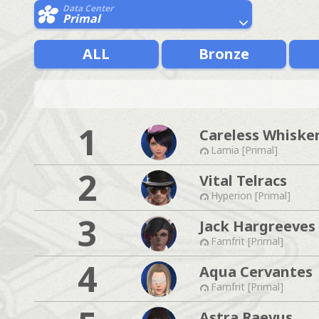
Data Center
Primal
ALL
Bronze
1
Careless Whiske
Lamia [Primal]
2
Vital Telracs
Hyperion [Primal]
3
Jack Hargreeves
Famfrit [Primal]
4
Aqua Cervantes
Famfrit [Primal]
Astra Raevus