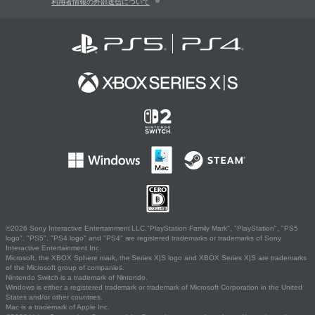
利用者情報の外部送信について
©2026 Sony Interactive Entertainment LLC."PlayStation Family Mark", "PlayStation", "PS5
logo", "PS5", "PS4 logo" and "PS4" are registered trademarks or trademarks of Sony
Interactive Entertainment Inc.
Microsoft, the XBOX Sphere mark, the Series X|S logo and XBOX Series X|S are trademarks
of the Microsoft group of companies.
Nintendo Switch is a trademark of Nintendo.
Windows is either a registered trademark or trademark of Microsoft Corporation in the United
States and/or other countries.
Mac is a trademark of Apple Inc.