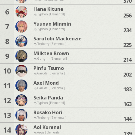
370
Hana Kitune
6
256
Typhon [Elemental]
Yuunan Minmin
7
234
Typhon [Elemental]
Sarutobi Mackenzie
8
225
Tonberry [Elemental]
Milktea Brown
9
214
Gungnir [Elemental]
Pinfu Tsumo
10
202
Garuda [Elemental]
Axel Mond
11
183
Garuda [Elemental]
Seika Panda
12
163
Typhon [Elemental]
Rosako Hori
13
144
Tonberry [Elemental]
Aoi Kurenai
14
139
Aegis [Elemental]