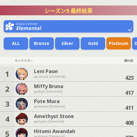
シーズン9 最終結果
Data Center
Elemental
ALL
Bronze
Silver
Gold
Platinum
キャラクター
勝利数
Leni Paon
1
423
Garuda [Elemental]
Miffy Bruna
2
417
Aegis [Elemental]
Pote Mura
3
411
Atomos [Elemental]
Amethyst Stone
4
408
Kujata [Elemental]
Hitomi Awandah
5
Atomos [Elemental]