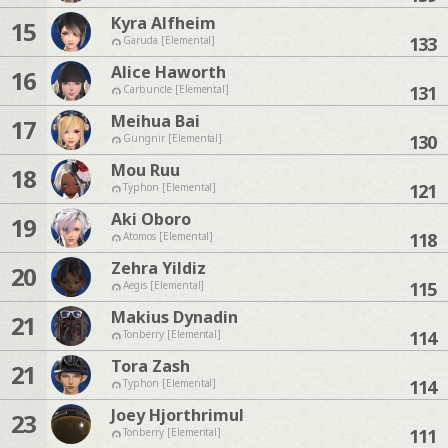
Kyra Alfheim
15
133
Garuda [Elemental]
Alice Haworth
16
131
Carbuncle [Elemental]
Meihua Bai
17
130
Gungnir [Elemental]
Mou Ruu
18
121
Typhon [Elemental]
Aki Oboro
19
118
Atomos [Elemental]
Zehra Yildiz
20
115
Aegis [Elemental]
Makius Dynadin
21
114
Tonberry [Elemental]
Tora Zash
21
114
Typhon [Elemental]
Joey Hjorthrimul
23
111
Tonberry [Elemental]