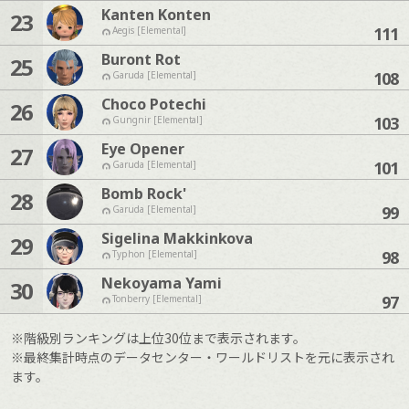
Kanten Konten
23
111
Aegis [Elemental]
Buront Rot
25
108
Garuda [Elemental]
Choco Potechi
26
103
Gungnir [Elemental]
Eye Opener
27
101
Garuda [Elemental]
Bomb Rock'
28
99
Garuda [Elemental]
Sigelina Makkinkova
29
98
Typhon [Elemental]
Nekoyama Yami
30
97
Tonberry [Elemental]
※階級別ランキングは上位30位まで表示されます。
※最終集計時点のデータセンター・ワールドリストを元に表示され
ます。