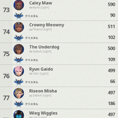
Caley Maw
590
73
Alpha [Light]
90
クリスタル
Crowny Meowny
511
74
Phoenix [Light]
102
クリスタル
The Underdog
500
75
Zodiark [Light]
109
クリスタル
Ryun Gaido
499
76
Odin [Light]
66
クリスタル
Riseon Misha
497
77
Zodiark [Light]
186
クリスタル
Wieg Wiggles
497
Lich [Light]