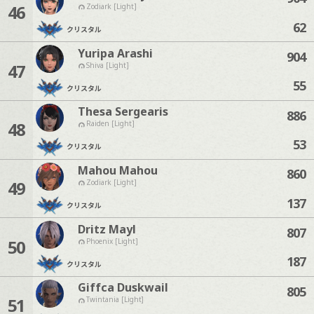
46
Zodiark [Light]
62
クリスタル
Yuripa Arashi
904
47
Shiva [Light]
55
クリスタル
Thesa Sergearis
886
48
Raiden [Light]
53
クリスタル
Mahou Mahou
860
49
Zodiark [Light]
137
クリスタル
Dritz Mayl
807
50
Phoenix [Light]
187
クリスタル
Giffca Duskwail
805
51
Twintania [Light]