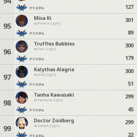
94
127
クリスタル
Misa Ki
301
95
Phoenix [Light]
89
クリスタル
Truffles Bubbles
300
96
Odin [Light]
179
クリスタル
Kalythas Alagria
300
97
Shiva [Light]
51
クリスタル
Tanha Kawasaki
299
98
Twintania [Light]
45
クリスタル
Doctor Zoidberg
299
99
Zodiark [Light]
22
クリスタル