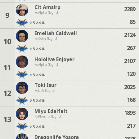
Cit Amsirp
2289
9
Alpha [Light]
85
クリスタル
Emeliah Caldwell
2124
10
Odin [Light]
267
クリスタル
Hololive Enjoyer
2107
11
Alpha [Light]
120
クリスタル
Toki Isur
2025
12
Lich [Light]
168
クリスタル
Miyu Edelfelt
1893
13
Phoenix [Light]
217
クリスタル
Dragonlife Yosora
1878