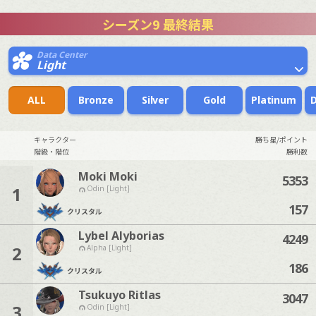
シーズン9 最終結果
Data Center
Light
ALL
Bronze
Silver
Gold
Platinum
キャラクター
勝ち星/ポイント
階級・階位
勝利数
Moki Moki
5353
1
Odin [Light]
157
クリスタル
Lybel Alyborias
4249
2
Alpha [Light]
186
クリスタル
Tsukuyo Ritlas
3047
3
Odin [Light]