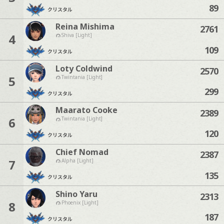
89
クリスタル
Reina Mishima
2761
4
Shiva [Light]
109
クリスタル
Loty Coldwind
2570
5
Twintania [Light]
299
クリスタル
Maarato Cooke
2389
6
Twintania [Light]
120
クリスタル
Chief Nomad
2387
7
Alpha [Light]
135
クリスタル
Shino Yaru
2313
8
Phoenix [Light]
187
クリスタル