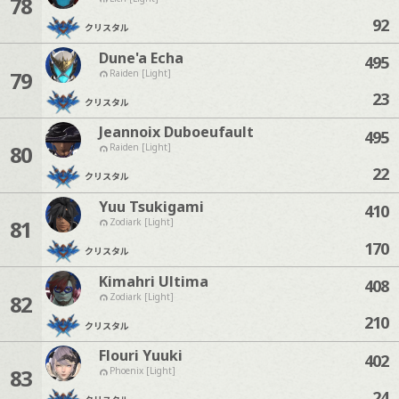
78
92
クリスタル
Dune'a Echa
495
79
Raiden [Light]
23
クリスタル
Jeannoix Duboeufault
495
80
Raiden [Light]
22
クリスタル
Yuu Tsukigami
410
81
Zodiark [Light]
170
クリスタル
Kimahri Ultima
408
82
Zodiark [Light]
210
クリスタル
Flouri Yuuki
402
83
Phoenix [Light]
24