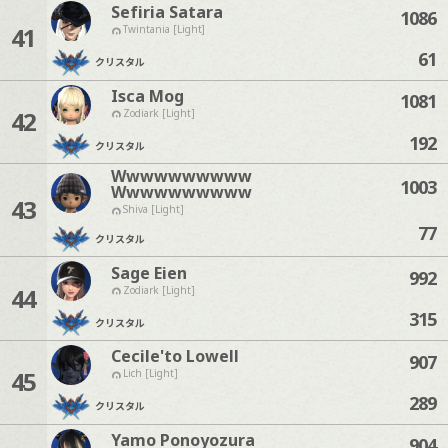
Sefiria Satara
1086
41
Twintania [Light]
61
クリスタル
Isca Mog
1081
42
Zodiark [Light]
192
クリスタル
Wwwwwwwwww
1003
Wwwwwwwwww
43
Shiva [Light]
77
クリスタル
Sage Eien
992
44
Zodiark [Light]
315
クリスタル
Cecile'to Lowell
907
45
Lich [Light]
289
クリスタル
Yamo Ponoyozura
904