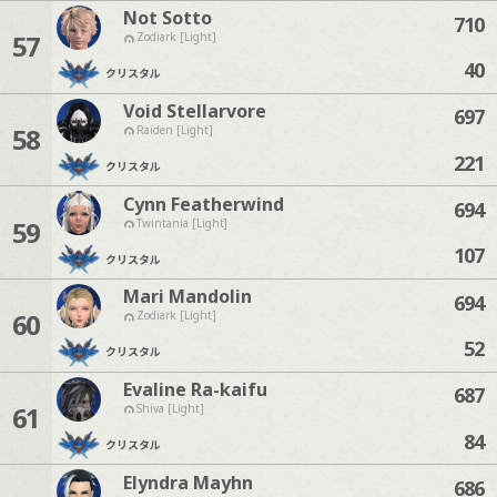
Not Sotto
710
57
Zodiark [Light]
40
クリスタル
Void Stellarvore
697
58
Raiden [Light]
221
クリスタル
Cynn Featherwind
694
59
Twintania [Light]
107
クリスタル
Mari Mandolin
694
60
Zodiark [Light]
52
クリスタル
Evaline Ra-kaifu
687
61
Shiva [Light]
84
クリスタル
Elyndra Mayhn
686