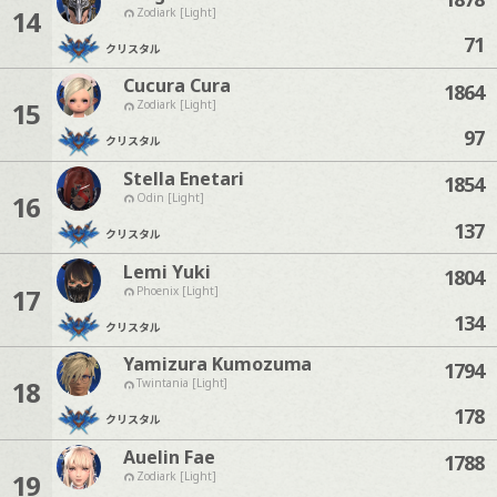
14
Zodiark [Light]
71
クリスタル
Cucura Cura
1864
15
Zodiark [Light]
97
クリスタル
Stella Enetari
1854
16
Odin [Light]
137
クリスタル
Lemi Yuki
1804
17
Phoenix [Light]
134
クリスタル
Yamizura Kumozuma
1794
18
Twintania [Light]
178
クリスタル
Auelin Fae
1788
19
Zodiark [Light]