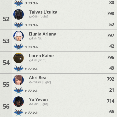
80
クリスタル
Taivas L'tulta
798
52
Odin [Light]
52
クリスタル
Elunia Arlana
797
53
Lich [Light]
42
クリスタル
Loren Kaine
796
54
Lich [Light]
49
クリスタル
Ahri Bea
792
55
Zodiark [Light]
21
クリスタル
Yu Yevon
714
56
Odin [Light]
66
クリスタル