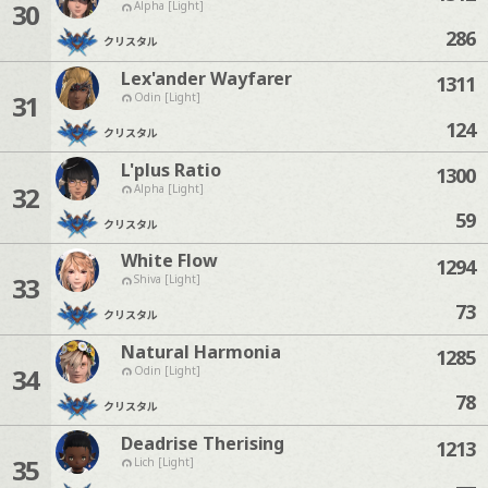
30
Alpha [Light]
286
クリスタル
Lex'ander Wayfarer
1311
31
Odin [Light]
124
クリスタル
L'plus Ratio
1300
32
Alpha [Light]
59
クリスタル
White Flow
1294
33
Shiva [Light]
73
クリスタル
Natural Harmonia
1285
34
Odin [Light]
78
クリスタル
Deadrise Therising
1213
35
Lich [Light]