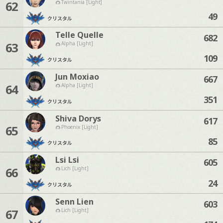
62
Twintania [Light]
49
クリスタル
Telle Quelle
682
63
Alpha [Light]
109
クリスタル
Jun Moxiao
667
64
Alpha [Light]
351
クリスタル
Shiva Dorys
617
65
Phoenix [Light]
85
クリスタル
Lsi Lsi
605
66
Lich [Light]
24
クリスタル
Senn Lien
603
67
Lich [Light]