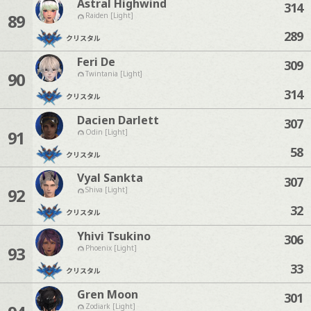
Astral Highwind
314
89
Raiden [Light]
289
クリスタル
Feri De
309
90
Twintania [Light]
314
クリスタル
Dacien Darlett
307
91
Odin [Light]
58
クリスタル
Vyal Sankta
307
92
Shiva [Light]
32
クリスタル
Yhivi Tsukino
306
93
Phoenix [Light]
33
クリスタル
Gren Moon
301
Zodiark [Light]