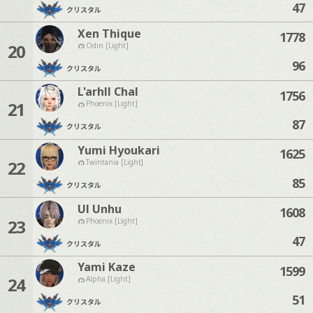
47
クリスタル
Xen Thique
1778
20
Odin [Light]
96
クリスタル
L'arhll Chal
1756
21
Phoenix [Light]
87
クリスタル
Yumi Hyoukari
1625
22
Twintania [Light]
85
クリスタル
Ul Unhu
1608
23
Phoenix [Light]
47
クリスタル
Yami Kaze
1599
24
Alpha [Light]
51
クリスタル