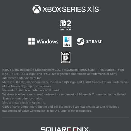
©2026 Sony Interactive Entertainment LLC."PlayStation Family Mark", "PlayStation", "PS5
logo", "PS5", "PS4 logo" and "PS4" are registered trademarks or trademarks of Sony
Interactive Entertainment Inc.
Microsoft, the XBOX Sphere mark, the Series X|S logo and XBOX Series X|S are trademarks
of the Microsoft group of companies.
Nintendo Switch is a trademark of Nintendo.
Windows is either a registered trademark or trademark of Microsoft Corporation in the United
States and/or other countries.
Mac is a trademark of Apple Inc.
©2026 Valve Corporation. Steam and the Steam logo are trademarks and/or registered
trademarks of Valve Corporation in the U.S. and/or other countries.