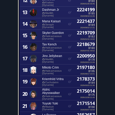
12
B180
Kraken
2026/01/25 03:46
[Dynamis]
2224199
Dashman Jr
13
B185
Marilith
[Dynamis]
2024/08/18 01:05
2221437
Mana Kaisuri
14
B189
Seraph
[Dynamis]
2024/09/10 17:21
2219709
Skyler Guerdon
15
B182
Halicarnassus
[Dynamis]
2025/01/15 14:59
2218679
Tav Kench
16
B180
Halicarnassus
[Dynamis]
2025/07/31 03:52
2200950
Jinx Jellybean
17
B178
Marilith
[Dynamis]
2025/03/23 21:04
2197180
Mikoto Crim
18
B195
Halicarnassus
[Dynamis]
2025/09/17 22:01
2178373
Kriemhild Vritra
19
B189
Cuchulainn
[Dynamis]
2025/03/23 21:30
Aldric
2175014
20
Abysswalker
B175
Halicarnassus
2025/12/28 21:43
[Dynamis]
2171514
Yuyuki Yuki
21
B190
Maduin
[Dynamis]
2026/05/07 02:59
2152657