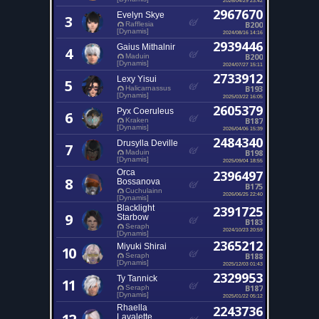
2967670
Evelyn Skye
3
B200
Rafflesia
[Dynamis]
2024/08/16 14:16
2939446
Gaius Mithalnir
4
B200
Maduin
[Dynamis]
2024/07/27 15:11
2733912
Lexy Yisui
5
B193
Halicarnassus
[Dynamis]
2025/03/22 16:05
2605379
Pyx Coeruleus
6
B187
Kraken
[Dynamis]
2026/04/06 15:39
2484340
Drusylla Deville
7
B198
Maduin
[Dynamis]
2025/09/04 18:55
Orca
2396497
8
Bossanova
B175
Cuchulainn
2026/06/25 22:40
[Dynamis]
Blacklight
2391725
9
Starbow
B183
Seraph
2024/10/23 20:59
[Dynamis]
2365212
Miyuki Shirai
10
B188
Seraph
[Dynamis]
2025/12/03 01:43
2329953
Ty Tannick
11
B187
Seraph
[Dynamis]
2025/01/22 05:12
Rhaella
2243736
Lavalette