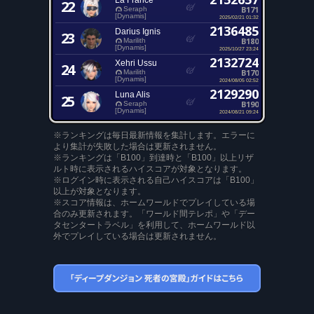
La France
22
B171
Seraph
[Dynamis]
2025/02/21 01:32
2136485
Darius Ignis
23
B180
Marilith
[Dynamis]
2025/10/27 23:24
2132724
Xehri Ussu
24
B170
Marilith
[Dynamis]
2024/08/05 02:52
2129290
Luna Alis
25
B190
Seraph
[Dynamis]
2024/08/21 09:24
※ランキングは毎日最新情報を集計します。エラーに
より集計が失敗した場合は更新されません。
※ランキングは「B100」到達時と「B100」以上リザ
ルト時に表示されるハイスコアが対象となります。
※ログイン時に表示される自己ハイスコアは「B100」
以上が対象となります。
※スコア情報は、ホームワールドでプレイしている場
合のみ更新されます。「ワールド間テレポ」や「デー
タセンタートラベル」を利用して、ホームワールド以
外でプレイしている場合は更新されません。