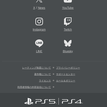
/
X
News
YouTube
Instagram
Twitch
LINE
Bluesky
レーティング制度について
プライバシーポリシー
著作権について
サポートセンター
ライセンス
ルール＆ポリシー
利用者情報の外部送信について