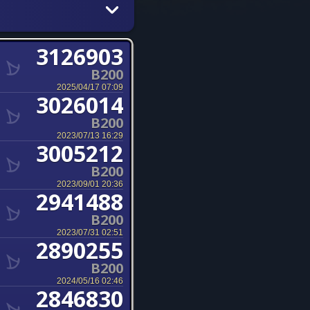
3126903
B200
2025/04/17 07:09
3026014
B200
2023/07/13 16:29
3005212
B200
2023/09/01 20:36
2941488
B200
2023/07/31 02:51
2890255
B200
2024/05/16 02:46
2846830