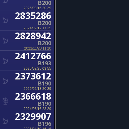
B200
2025/09/16 20:39
2835286
B200
2024/09/12 17:25
2828942
B200
2022/11/28 11:20
2412766
B193
2025/08/25 03:55
2373612
B190
2025/02/13 20:29
2366618
B190
2024/06/16 23:29
2329907
B196