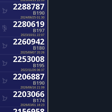
2026/04/19 16:18
2288787
B190
2024/06/25 01:30
2280619
B197
2023/10/11 22:07
2260942
B180
2025/09/07 20:26
2253008
B195
2022/11/26 06:37
2206887
B190
2026/06/16 21:09
2203066
B174
2026/03/01 18:23
2156958