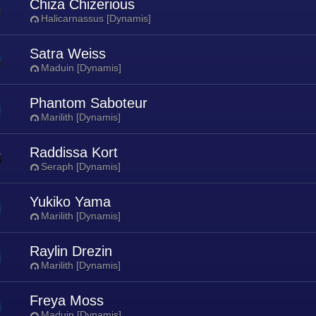
Chiza Chizerious
Halicarnassus [Dynamis]
Satra Weiss
Maduin [Dynamis]
Phantom Saboteur
Marilith [Dynamis]
Raddissa Kort
Seraph [Dynamis]
Yukiko Yama
Marilith [Dynamis]
Raylin Drezin
Marilith [Dynamis]
Freya Moss
Maduin [Dynamis]