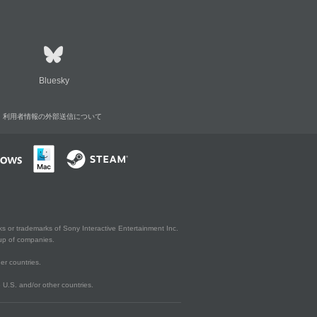
Bluesky
利用者情報の外部送信について
s or trademarks of Sony Interactive Entertainment Inc.
up of companies.
er countries.
U.S. and/or other countries.