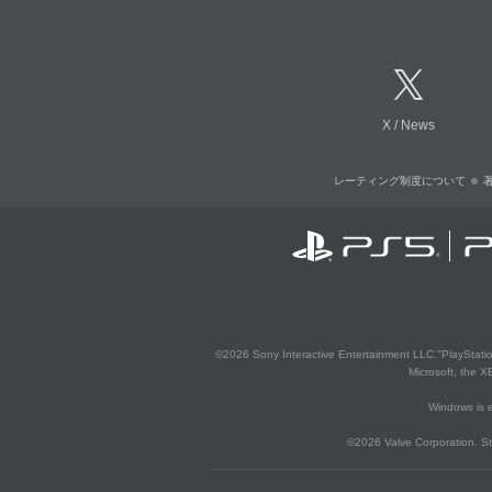
X
/
News
レーティング制度について
©2026 Sony Interactive Entertainment LLC."PlayStation
Microsoft, the 
Windows is e
©2026 Valve Corporation. St