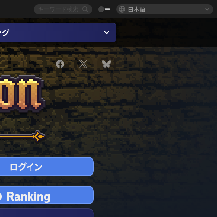
日本語
ング