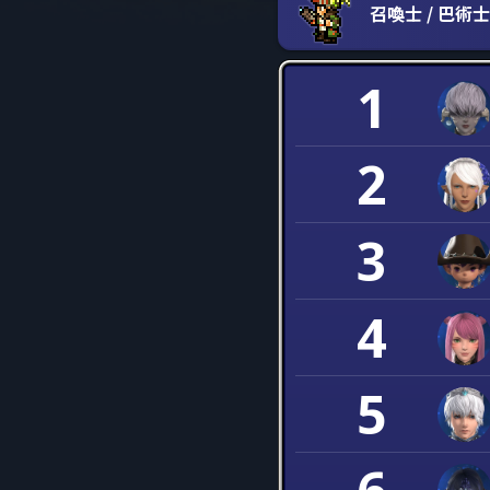
召喚士 / 巴術士
1
2
3
4
5