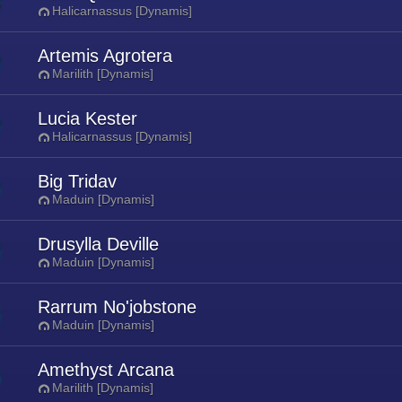
Halicarnassus [Dynamis]
Artemis Agrotera
Marilith [Dynamis]
Lucia Kester
Halicarnassus [Dynamis]
Big Tridav
Maduin [Dynamis]
Drusylla Deville
Maduin [Dynamis]
Rarrum No'jobstone
Maduin [Dynamis]
Amethyst Arcana
Marilith [Dynamis]