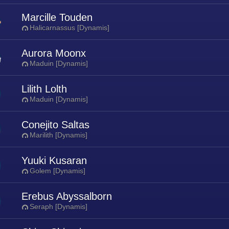
Marcille Touden
Halicarnassus [Dynamis]
Aurora Moonx
Maduin [Dynamis]
Lilith Lolth
Maduin [Dynamis]
Conejito Saltas
Marilith [Dynamis]
Yuuki Kusaran
Golem [Dynamis]
Erebus Abyssalborn
Seraph [Dynamis]