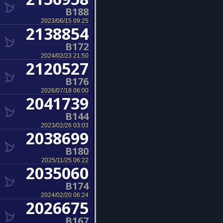
B188
2023/06/15 09:25
2138854
B172
2024/02/23 21:50
2120527
B176
2026/07/18 06:00
2041739
B144
2023/02/26 03:03
2038699
B180
2025/11/25 06:22
2035060
B174
2024/02/20 06:24
2026675
B167