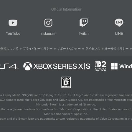
Official Information
YouTube
Instagram
Twitch
LINE
著作権について
プライバシーポリシー
サポートセンター
ライセンス
ルール＆ポリシー
 Family Mark", "PlayStation", "PS5 logo", "PS5", "PS4 logo" and "PS4" are registered trademark
XBOX Sphere mark, the Series X|S logo and XBOX Series X|S are trademarks of the Microsoft gro
Nintendo Switch is a trademark of Nintendo.
ither a registered trademark or trademark of Microsoft Corporation in the United States and/or oth
Mac is a trademark of Apple Inc.
eam and the Steam logo are trademarks and/or registered trademarks of Valve Corporation in the 