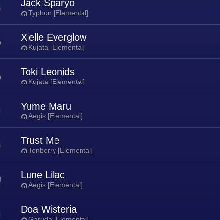
Jack Sparyo
Typhon [Elemental]
Xielle Everglow
Kujata [Elemental]
Toki Leonids
Kujata [Elemental]
Yume Maru
Aegis [Elemental]
Trust Me
Tonberry [Elemental]
Lune Lilac
Aegis [Elemental]
Doa Wisteria
Garuda [Elemental]