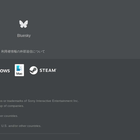
Bluesky
利用者情報の外部送信について
s or trademarks of Sony Interactive Entertainment Inc.
up of companies.
er countries.
U.S. and/or other countries.