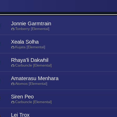
Jonnie Garmtrain
Tonberry [Elemental]
Xeala Solha
Kujata [Elemental]
Rhaya'li Dakwhil
Carbuncle [Elemental]
Amaterasu Menhara
Atomos [Elemental]
Siren Peo
Carbuncle [Elemental]
Lei Trox