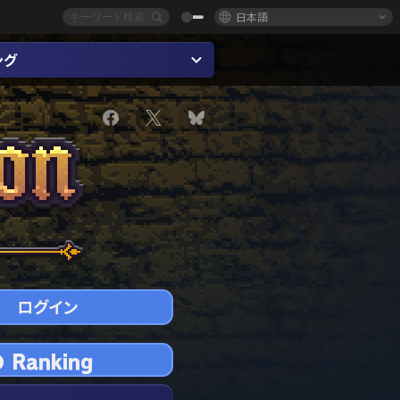
日本語
ング