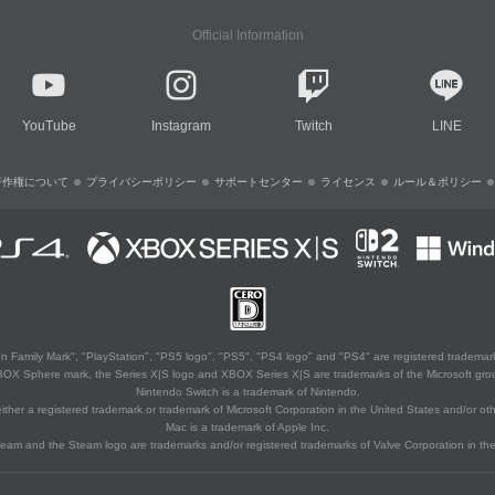
Official Information
YouTube
Instagram
Twitch
LINE
著作権について
プライバシーポリシー
サポートセンター
ライセンス
ルール＆ポリシー
 Family Mark", "PlayStation", "PS5 logo", "PS5", "PS4 logo" and "PS4" are registered trademark
XBOX Sphere mark, the Series X|S logo and XBOX Series X|S are trademarks of the Microsoft gro
Nintendo Switch is a trademark of Nintendo.
ither a registered trademark or trademark of Microsoft Corporation in the United States and/or oth
Mac is a trademark of Apple Inc.
eam and the Steam logo are trademarks and/or registered trademarks of Valve Corporation in the 