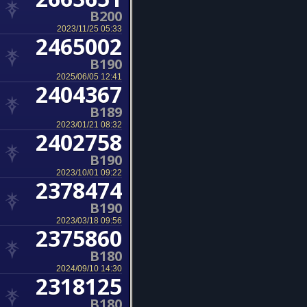
B200
2023/11/25 05:33
2465002
B190
2025/06/05 12:41
2404367
B189
2023/01/21 08:32
2402758
B190
2023/10/01 09:22
2378474
B190
2023/03/18 09:56
2375860
B180
2024/09/10 14:30
2318125
B180