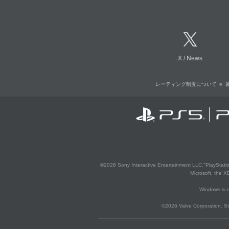
X
/
News
レーティング制度について
©2026 Sony Interactive Entertainment LLC."PlayStation
Microsoft, the 
Windows is e
©2026 Valve Corporation. St