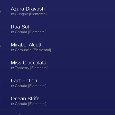
Azura Dravosh
Gungnir [Elemental]
Roa Sol
Garuda [Elemental]
Mirabel Alcott
Carbuncle [Elemental]
Miss Cioccolata
Tonberry [Elemental]
Fact Fiction
Garuda [Elemental]
Ocean Strife
Garuda [Elemental]