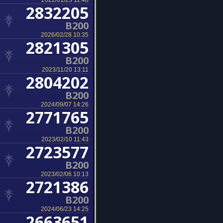
2022/01/23 11:48
2832205
B200
2026/02/28 10:35
2821305
B200
2023/11/20 13:11
2804202
B200
2024/09/07 14:26
2771765
B200
2023/02/10 11:43
2723577
B200
2023/02/06 10:13
2721386
B200
2024/06/23 14:25
2663651