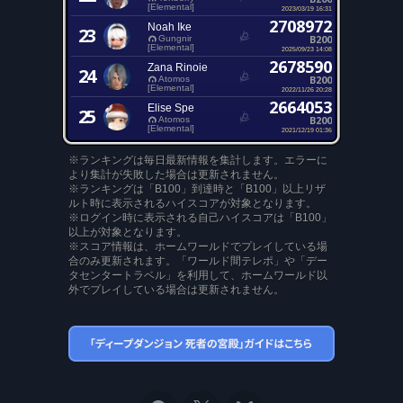
[Elemental]
2023/03/19 16:31
2708972
Noah Ike
23
B200
Gungnir
[Elemental]
2025/09/23 14:08
2678590
Zana Rinoie
24
B200
Atomos
[Elemental]
2022/11/26 20:28
2664053
Elise Spe
25
B200
Atomos
[Elemental]
2021/12/19 01:36
※ランキングは毎日最新情報を集計します。エラーに
より集計が失敗した場合は更新されません。
※ランキングは「B100」到達時と「B100」以上リザ
ルト時に表示されるハイスコアが対象となります。
※ログイン時に表示される自己ハイスコアは「B100」
以上が対象となります。
※スコア情報は、ホームワールドでプレイしている場
合のみ更新されます。「ワールド間テレポ」や「デー
タセンタートラベル」を利用して、ホームワールド以
外でプレイしている場合は更新されません。