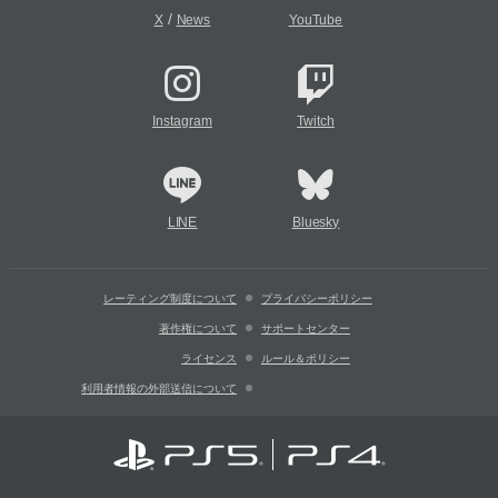
/
X
News
YouTube
Instagram
Twitch
LINE
Bluesky
レーティング制度について
プライバシーポリシー
著作権について
サポートセンター
ライセンス
ルール＆ポリシー
利用者情報の外部送信について