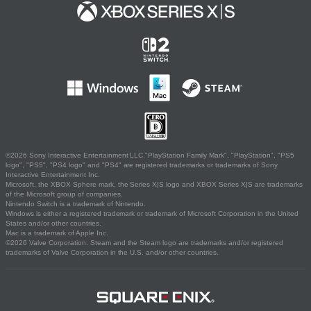
©2026 Sony Interactive Entertainment LLC."PlayStation Family Mark", "PlayStation", "PS5
logo", "PS5", "PS4 logo" and "PS4" are registered trademarks or trademarks of Sony
Interactive Entertainment Inc.
Microsoft, the XBOX Sphere mark, the Series X|S logo and XBOX Series X|S are trademarks
of the Microsoft group of companies.
Nintendo Switch is a trademark of Nintendo.
Windows is either a registered trademark or trademark of Microsoft Corporation in the United
States and/or other countries.
Mac is a trademark of Apple Inc.
©2026 Valve Corporation. Steam and the Steam logo are trademarks and/or registered
trademarks of Valve Corporation in the U.S. and/or other countries.