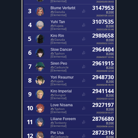
[Elemental]
2022/01/03 09:43
3147953
Blume Verfarbt
3
B200
Garuda
[Elemental]
2023/07/25 13:10
3107535
Yuhi Tan
4
B200
Kujata
[Elemental]
2022/11/26 01:48
2980658
Kiro Rin
5
B200
Garuda
[Elemental]
2022/03/12 13:01
2964404
Slow Dancer
6
B200
Typhon
[Elemental]
2026/02/27 22:06
2961915
Siren Peo
7
B200
Carbuncle
[Elemental]
2022/03/30 12:18
2948730
Yori Reaumur
8
B200
Kujata
[Elemental]
2023/02/26 06:49
2941144
Kiro Imperial
9
B200
Gungnir
[Elemental]
2022/02/23 12:22
2927197
Love Nisama
10
B200
Typhon
[Elemental]
2022/02/18 01:27
2876680
Liliane Foreem
11
B200
Tonberry
[Elemental]
2022/09/08 10:41
2872316
Pie Usa
12
B200
Carbuncle