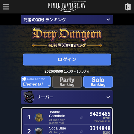
死者の宮殿 ランキング
2026/08/09
15:00～16:00頃
Elemental
リーパー
Jonnie
3423465
1
Garmtrain
B200
Tonberry
2025/08/26 23:22
[Elemental]
3314848
Soda Blue
2
B200
Gungnir