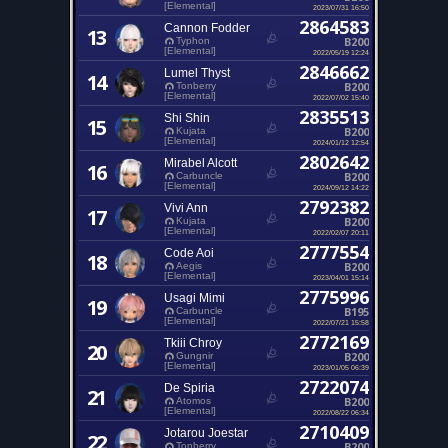
[Elemental]
2023/07/31 16:50
2864583
Cannon Fodder
13
B200
Typhon
[Elemental]
2022/05/19 12:24
2846662
Lumel Thyst
14
B200
Tonberry
[Elemental]
2022/07/02 15:40
2835513
Shi Shin
15
B200
Kujata
[Elemental]
2024/01/12 12:54
2802642
Mirabel Alcott
16
B200
Carbuncle
[Elemental]
2024/09/12 14:22
2792382
Vivi Ann
17
B200
Kujata
[Elemental]
2022/02/07 20:11
2777554
Code Aoi
18
B200
Aegis
[Elemental]
2023/04/01 15:14
2775996
Usagi Mimi
19
B195
Carbuncle
[Elemental]
2022/07/21 15:58
2772169
Tkiii Chroy
20
B200
Gungnir
[Elemental]
2023/01/05 06:39
2722074
De Spiria
21
B200
Atomos
[Elemental]
2022/08/22 06:34
2710409
Jotarou Joestar
22
B200
Tonberry