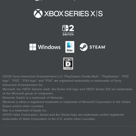
©2026 Sony Interactive Entertainment LLC."PlayStation Family Mark", "PlayStation", "PS5
logo", "PS5", "PS4 logo" and "PS4" are registered trademarks or trademarks of Sony
Interactive Entertainment Inc.
Microsoft, the XBOX Sphere mark, the Series X|S logo and XBOX Series X|S are trademarks
of the Microsoft group of companies.
Nintendo Switch is a trademark of Nintendo.
Windows is either a registered trademark or trademark of Microsoft Corporation in the United
States and/or other countries.
Mac is a trademark of Apple Inc.
©2026 Valve Corporation. Steam and the Steam logo are trademarks and/or registered
trademarks of Valve Corporation in the U.S. and/or other countries.