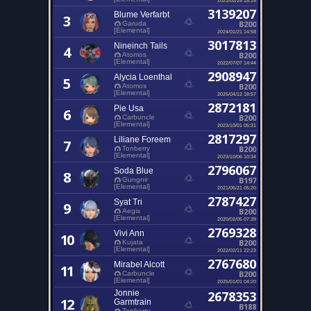
3139207
Blume Verfarbt
3
B200
Garuda
[Elemental]
2024/01/21 14:58
3017813
Nineinch Tails
4
B200
Atomos
[Elemental]
2022/07/07 14:44
2908947
Alycia Loenthal
5
B200
Atomos
[Elemental]
2025/04/12 18:57
2872181
Pie Usa
6
B200
Carbuncle
[Elemental]
2023/10/01 05:31
2817297
Liliane Foreem
7
B200
Tonberry
[Elemental]
2023/10/06 10:34
2796067
Soda Blue
8
B197
Gungnir
[Elemental]
2021/05/21 05:20
2787427
Syat Tri
9
B200
Aegis
[Elemental]
2020/02/05 07:39
2769328
Vivi Ann
10
B200
Kujata
[Elemental]
2022/02/11 22:23
2767680
Mirabel Alcott
11
B200
Carbuncle
[Elemental]
2025/01/01 04:20
Jonnie
2678353
12
Garmtrain
B188
Tonberry