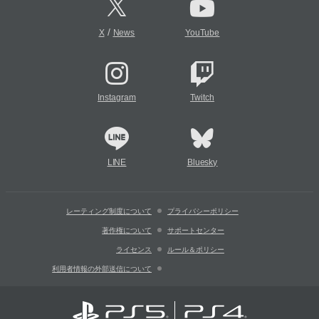
/
X
News
YouTube
Instagram
Twitch
LINE
Bluesky
レーティング制度について
プライバシーポリシー
著作権について
サポートセンター
ライセンス
ルール＆ポリシー
利用者情報の外部送信について