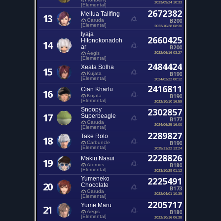
2023/09/24 10:33
[Elemental]
2672382
Mellua Tallfing
13
B200
Garuda
[Elemental]
2023/10/28 08:30
Iyaja
2660425
Hitonokonadoh
14
ar
B200
2022/06/16 03:27
Aegis
[Elemental]
2484424
Xeala Solha
15
B190
Kujata
[Elemental]
2024/02/22 00:12
2416811
Cian Kharlu
16
B190
Kujata
[Elemental]
2022/10/10 16:59
Snoopy
2302857
17
Superbeagle
B177
Garuda
2024/06/25 16:00
[Elemental]
2289827
Take Roto
18
B190
Carbuncle
[Elemental]
2025/11/22 13:24
2228826
Makiu Nasui
19
B180
Atomos
[Elemental]
2023/10/29 01:12
Yumeneko
2225491
20
Chocolate
B173
Garuda
2022/04/01 10:39
[Elemental]
2205717
Yume Maru
21
B180
Aegis
[Elemental]
2022/10/16 06:38