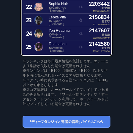
2203442
Sophia Noir
22
B190
Carbuncle
[Elemental]
2025/09/08 14:12
2156834
Lebita Vita
23
B177
Typhon
[Elemental]
2021/08/09 09:18
2147607
Yori Reaumur
24
B180
Kujata
[Elemental]
2023/02/13 09:49
2142580
Toto Latten
25
B179
Atomos
[Elemental]
2020/11/27 13:36
※ランキングは毎日最新情報を集計します。エラーに
より集計が失敗した場合は更新されません。
※ランキングは「B100」到達時と「B100」以上リザ
ルト時に表示されるハイスコアが対象となります。
※ログイン時に表示される自己ハイスコアは「B100」
以上が対象となります。
※スコア情報は、ホームワールドでプレイしている場
合のみ更新されます。「ワールド間テレポ」や「デー
タセンタートラベル」を利用して、ホームワールド以
外でプレイしている場合は更新されません。