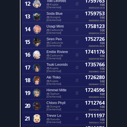
1759763
Toki Leonids
12
100
Kujata
[Elemental]
2023/11/13 13:18
1759753
Soda Blue
13
100
Gungnir
[Elemental]
2020/03/23 18:20
1758123
Usagi Mimi
14
100
Carbuncle
[Elemental]
2019/07/14 10:04
1752726
Siren Peo
15
100
Carbuncle
[Elemental]
2022/07/01 08:35
1741176
Emilie Riviere
16
100
Carbuncle
[Elemental]
2022/07/18 08:07
1735766
Tsuki Leonids
17
100
Kujata
[Elemental]
2022/08/01 13:28
1726280
Aki Thiko
18
100
Kujata
[Elemental]
2023/04/07 12:38
1724596
Himmel Mitte
19
100
Typhon
[Elemental]
2021/02/24 16:16
1712764
Chloro Phyll
20
100
Gungnir
[Elemental]
2022/06/06 15:01
1711197
Trevor Lo
21
100
Garuda
[Elemental]
2024/11/11 15:25