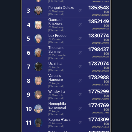
[Elemental]
2021/03/16 15:53
1853548
Penguin Deluxe
3
100
Tonberry
[Elemental]
2021/05/13 22:22
Gaerradh
1852149
4
Krisxisys
100
Tonberry
2023/02/04 07:32
[Elemental]
1830774
Luz Freddo
5
100
Kujata
[Elemental]
2021/03/15 09:03
Thousand
1798437
6
Summer
100
Carbuncle
2022/09/25 05:28
[Elemental]
1787074
Uchi Inai
7
100
Aegis
[Elemental]
2025/01/19 01:33
Vareal's
1782988
8
Hanesiro
100
Aegis
2024/08/14 18:26
[Elemental]
1775299
Whisky Ira
9
100
Gungnir
[Elemental]
2021/02/17 22:08
Nemophila
1774769
10
Ephemeral
100
Aegis
2026/05/26 17:08
[Elemental]
1774309
Kogma H'axis
11
100
Atomos
[Elemental]
2025/01/17 13:13