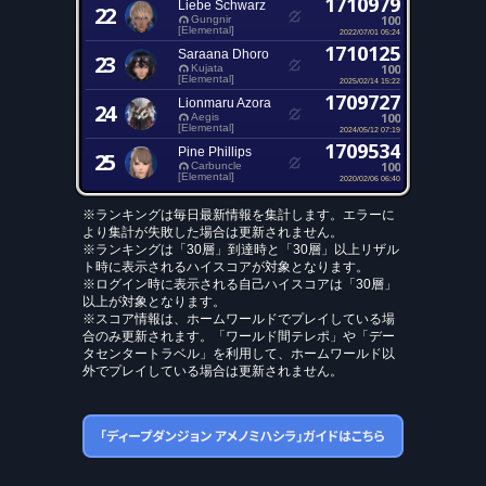
1710979
Liebe Schwarz
22
100
Gungnir
[Elemental]
2022/07/01 05:24
1710125
Saraana Dhoro
23
100
Kujata
[Elemental]
2025/02/14 15:22
1709727
Lionmaru Azora
24
100
Aegis
[Elemental]
2024/05/12 07:19
1709534
Pine Phillips
25
100
Carbuncle
[Elemental]
2020/02/06 06:40
※ランキングは毎日最新情報を集計します。エラーに
より集計が失敗した場合は更新されません。
※ランキングは「30層」到達時と「30層」以上リザル
ト時に表示されるハイスコアが対象となります。
※ログイン時に表示される自己ハイスコアは「30層」
以上が対象となります。
※スコア情報は、ホームワールドでプレイしている場
合のみ更新されます。「ワールド間テレポ」や「デー
タセンタートラベル」を利用して、ホームワールド以
外でプレイしている場合は更新されません。