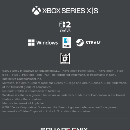
©2026 Sony Interactive Entertainment LLC."PlayStation Family Mark", "PlayStation", "PS5
logo", "PS5", "PS4 logo" and "PS4" are registered trademarks or trademarks of Sony
Interactive Entertainment Inc.
Microsoft, the XBOX Sphere mark, the Series X|S logo and XBOX Series X|S are trademarks
of the Microsoft group of companies.
Nintendo Switch is a trademark of Nintendo.
Windows is either a registered trademark or trademark of Microsoft Corporation in the United
States and/or other countries.
Mac is a trademark of Apple Inc.
©2026 Valve Corporation. Steam and the Steam logo are trademarks and/or registered
trademarks of Valve Corporation in the U.S. and/or other countries.