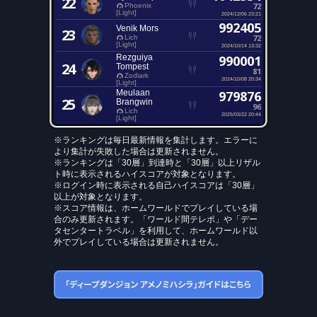
22
72
Phoenix
[Light]
2024/12/06 23:21
992405
Venik Mors
23
72
Lich
[Light]
2024/10/14 13:32
Rezguiya
990001
24
Tompest
81
Zodiark
2024/10/08 20:34
[Light]
Meulaan
979876
25
Brangwin
96
Lich
2025/03/22 20:44
[Light]
※ランキングは毎日最新情報を集計します。エラーに
より集計が失敗した場合は更新されません。
※ランキングは「30層」到達時と「30層」以上リザル
ト時に表示されるハイスコアが対象となります。
※ログイン時に表示される自己ハイスコアは「30層」
以上が対象となります。
※スコア情報は、ホームワールドでプレイしている場
合のみ更新されます。「ワールド間テレポ」や「デー
タセンタートラベル」を利用して、ホームワールド以
外でプレイしている場合は更新されません。