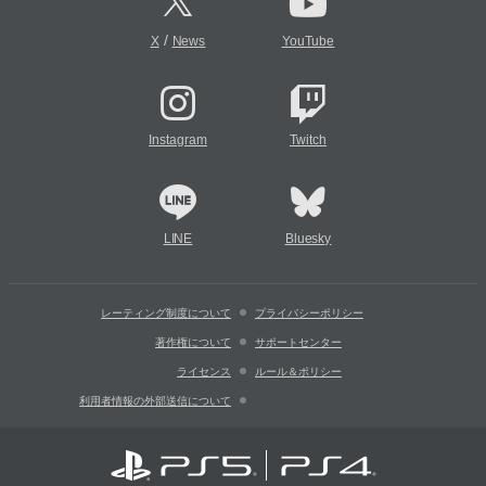
/
X
News
YouTube
Instagram
Twitch
LINE
Bluesky
レーティング制度について
プライバシーポリシー
著作権について
サポートセンター
ライセンス
ルール＆ポリシー
利用者情報の外部送信について