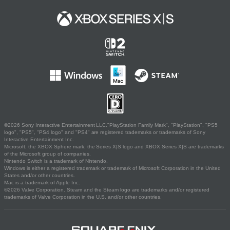
©2026 Sony Interactive Entertainment LLC."PlayStation Family Mark", "PlayStation", "PS5
logo", "PS5", "PS4 logo" and "PS4" are registered trademarks or trademarks of Sony
Interactive Entertainment Inc.
Microsoft, the XBOX Sphere mark, the Series X|S logo and XBOX Series X|S are trademarks
of the Microsoft group of companies.
Nintendo Switch is a trademark of Nintendo.
Windows is either a registered trademark or trademark of Microsoft Corporation in the United
States and/or other countries.
Mac is a trademark of Apple Inc.
©2026 Valve Corporation. Steam and the Steam logo are trademarks and/or registered
trademarks of Valve Corporation in the U.S. and/or other countries.