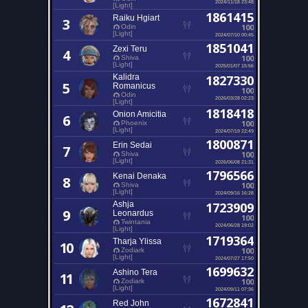
2024/11/18 23:48
[Light]
1861415
Raiku Hgiart
3
100
Odin
[Light]
2024/07/10 00:45
1851041
Zexi Teru
4
100
Shiva
[Light]
2025/01/07 15:56
Kalidra
1827330
5
Romanicus
100
Odin
2026/03/28 02:23
[Light]
1818418
Onion Amicitia
6
100
Phoenix
[Light]
2024/07/19 22:49
1800871
Erin Sedai
7
100
Shiva
[Light]
2026/06/08 21:31
1796566
Kenai Denaka
8
100
Shiva
[Light]
2024/09/16 16:28
Ashja
1723909
9
Leonardus
100
Twintania
2024/06/28 19:02
[Light]
1719364
Tharja Ylissa
10
100
Zodiark
[Light]
2024/07/27 17:50
1699632
Ashino Tera
11
100
Zodiark
[Light]
2024/09/11 07:36
1672841
Red John