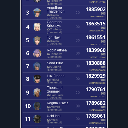
Tonberry
2024/10/11 17:28
[Elemental]
Angelfree
1885902
3
Trialdemon
100
Kujata
2023/11/06 09:17
[Elemental]
Gaerradh
1863515
4
Krisxisys
100
Tonberry
2022/11/20 10:07
[Elemental]
1861551
Tori Navi
5
100
Kujata
[Elemental]
2025/11/22 17:29
1839960
Robin Althea
6
100
Tonberry
[Elemental]
2025/07/11 23:44
1830888
Soda Blue
7
100
Gungnir
[Elemental]
2022/03/07 08:08
1829929
Luz Freddo
8
100
Kujata
[Elemental]
2023/02/20 23:38
Thousand
1790761
9
Summer
100
Carbuncle
2021/09/22 13:17
[Elemental]
1789682
Kogma H'axis
10
100
Atomos
[Elemental]
2024/01/08 08:53
1785061
Uchi Inai
11
100
Aegis
[Elemental]
2025/01/31 16:46