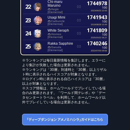
Chi-maru
1744978
22
Maruino
100
Aegis
2023/09/23 10:43
[Elemental]
1741943
Usagi Mimi
23
100
Carbuncle
[Elemental]
2019/08/28 10:49
1741809
White Seraph
24
100
Atomos
[Elemental]
2025/03/22 06:27
1740246
Rakka Sapphire
25
100
Garuda
[Elemental]
2022/07/03 09:56
※ランキングは毎日最新情報を集計します。エラーに
より集計が失敗した場合は更新されません。
※ランキングは「30層」到達時と「30層」以上リザル
ト時に表示されるハイスコアが対象となります。
※ログイン時に表示される自己ハイスコアは「30層」
以上が対象となります。
※スコア情報は、ホームワールドでプレイしている場
合のみ更新されます。「ワールド間テレポ」や「デー
タセンタートラベル」を利用して、ホームワールド以
外でプレイしている場合は更新されません。