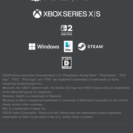
©2026 Sony Interactive Entertainment LLC."PlayStation Family Mark", "PlayStation", "PS5
logo", "PS5", "PS4 logo" and "PS4" are registered trademarks or trademarks of Sony
Interactive Entertainment Inc.
Microsoft, the XBOX Sphere mark, the Series X|S logo and XBOX Series X|S are trademarks
of the Microsoft group of companies.
Nintendo Switch is a trademark of Nintendo.
Windows is either a registered trademark or trademark of Microsoft Corporation in the United
States and/or other countries.
Mac is a trademark of Apple Inc.
©2026 Valve Corporation. Steam and the Steam logo are trademarks and/or registered
trademarks of Valve Corporation in the U.S. and/or other countries.