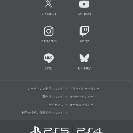
/
X
News
YouTube
Instagram
Twitch
LINE
Bluesky
レーティング制度について
プライバシーポリシー
著作権について
サポートセンター
ライセンス
ルール＆ポリシー
利用者情報の外部送信について