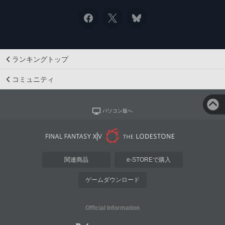
ランキングトップ
コミュニティ
パソコン版へ
関連商品
e-STOREで購入
ゲームダウンロード
Official Information