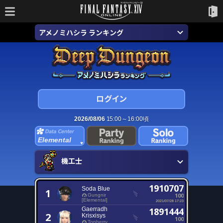
アメノミハシラ ランキング
2026/08/06
15:00～16:00頃
Elemental
機工士
1910707
Soda Blue
1
100
Gungnir
[Elemental]
2021/07/28 17:23
Gaerradh
1891444
2
Krisxisys
100
Tonberry