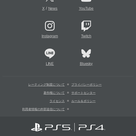
/
X
News
YouTube
Instagram
Twitch
LINE
Bluesky
レーティング制度について
プライバシーポリシー
著作権について
サポートセンター
ライセンス
ルール＆ポリシー
利用者情報の外部送信について