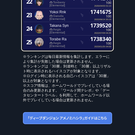
22
100
Tonberry
[Elemental]
2025/04/03 01:13
1741675
Yokoi Rnk
23
100
Garuda
[Elemental]
2022/06/14 20:19
1739520
Takana Syn
24
100
Aegis
[Elemental]
2022/07/09 04:25
1738340
Torabe Ra
25
100
Aegis
[Elemental]
2023/01/25 04:59
※ランキングは毎日最新情報を集計します。エラーに
より集計が失敗した場合は更新されません。
※ランキングは「30層」到達時と「30層」以上リザル
ト時に表示されるハイスコアが対象となります。
※ログイン時に表示される自己ハイスコアは「30層」
以上が対象となります。
※スコア情報は、ホームワールドでプレイしている場
合のみ更新されます。「ワールド間テレポ」や「デー
タセンタートラベル」を利用して、ホームワールド以
外でプレイしている場合は更新されません。