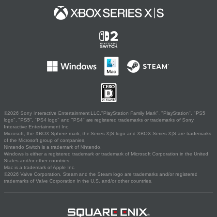
©2026 Sony Interactive Entertainment LLC."PlayStation Family Mark", "PlayStation", "PS5
logo", "PS5", "PS4 logo" and "PS4" are registered trademarks or trademarks of Sony
Interactive Entertainment Inc.
Microsoft, the XBOX Sphere mark, the Series X|S logo and XBOX Series X|S are trademarks
of the Microsoft group of companies.
Nintendo Switch is a trademark of Nintendo.
Windows is either a registered trademark or trademark of Microsoft Corporation in the United
States and/or other countries.
Mac is a trademark of Apple Inc.
©2026 Valve Corporation. Steam and the Steam logo are trademarks and/or registered
trademarks of Valve Corporation in the U.S. and/or other countries.