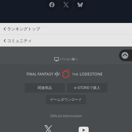
ランキングトップ
コミュニティ
パソコン版へ
関連商品
e-STOREで購入
ゲームダウンロード
Official Information