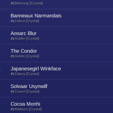
Balmung [Crystal]
Banneaux Narmandais
Zalera [Crystal]
Aosarc Blur
Goblin [Crystal]
The Condor
Goblin [Crystal]
Japanesegirl Winkface
Zalera [Crystal]
Solvaar Usynwilf
Coeurl [Crystal]
Cocoa Monhi
Malboro [Crystal]