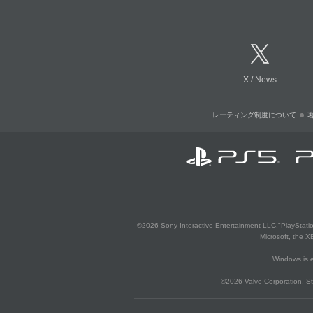
X
/
News
レーティング制度について
©2026 Sony Interactive Entertainment LLC."PlayStation
Microsoft, the 
Windows is e
©2026 Valve Corporation. St