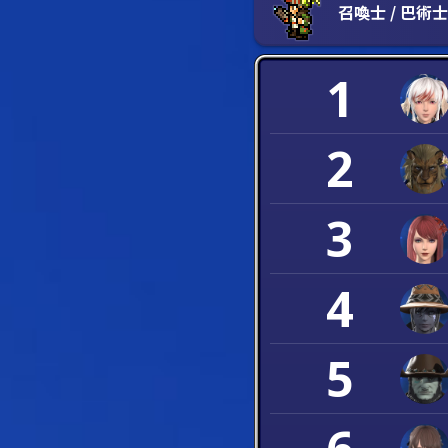
召喚士 / 巴術士
1
2
3
4
5