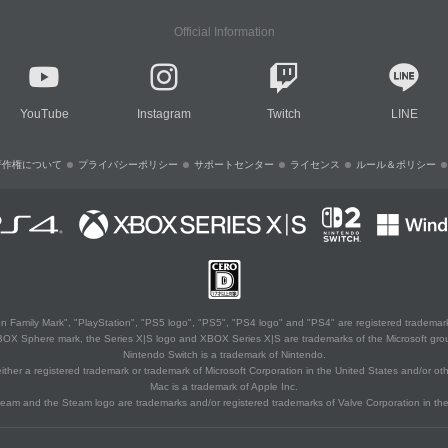
Official Information
YouTube
Instagram
Twitch
LINE
著作権について
プライバシーポリシー
サポートセンター
ライセンス
ルール＆ポリシー
 Family Mark", "PlayStation", "PS5 logo", "PS5", "PS4 logo" and "PS4" are registered trademark
XBOX Sphere mark, the Series X|S logo and XBOX Series X|S are trademarks of the Microsoft gro
Nintendo Switch is a trademark of Nintendo.
ither a registered trademark or trademark of Microsoft Corporation in the United States and/or oth
Mac is a trademark of Apple Inc.
eam and the Steam logo are trademarks and/or registered trademarks of Valve Corporation in the 