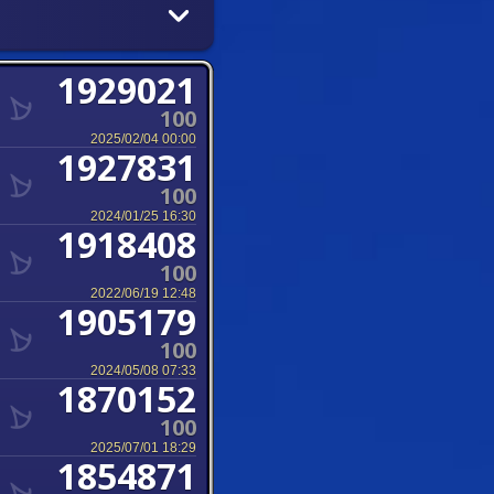
1929021
100
2025/02/04 00:00
1927831
100
2024/01/25 16:30
1918408
100
2022/06/19 12:48
1905179
100
2024/05/08 07:33
1870152
100
2025/07/01 18:29
1854871