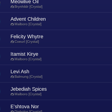
Meowlive Oil
Brynhildr [Crystal]
Advent Children
Malboro [Crystal]
Felicity Whytre
Coeurl [Crystal]
Itamist Kirye
Malboro [Crystal]
Levi Ash
Balmung [Crystal]
Jebediah Spices
Malboro [Crystal]
E'shtova Nor
Diabolos [Crystal]