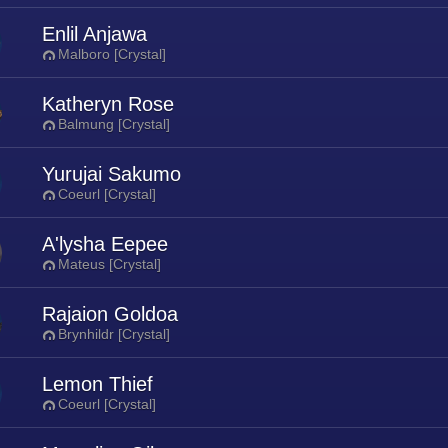
Enlil Anjawa
Malboro [Crystal]
Katheryn Rose
Balmung [Crystal]
Yurujai Sakumo
Coeurl [Crystal]
A'lysha Eepee
Mateus [Crystal]
Rajaion Goldoa
Brynhildr [Crystal]
Lemon Thief
Coeurl [Crystal]