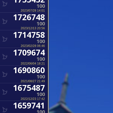
100
2023/07/28 14:01
1726748
100
2023/12/13 20:56
1714758
100
2023/02/28 06:46
1709674
100
2022/06/04 18:21
1690860
100
2021/08/27 21:49
1675487
100
2022/12/23 17:42
1659741
100