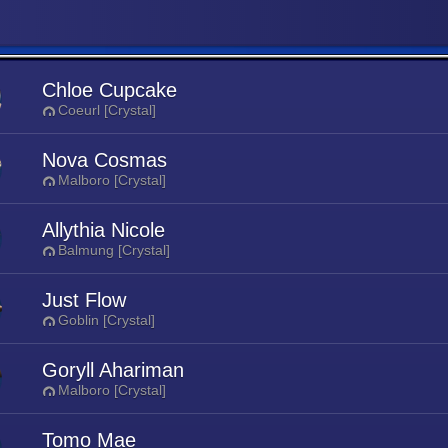
Chloe Cupcake
Coeurl [Crystal]
Nova Cosmas
Malboro [Crystal]
Allythia Nicole
Balmung [Crystal]
Just Flow
Goblin [Crystal]
Goryll Ahariman
Malboro [Crystal]
Tomo Mae