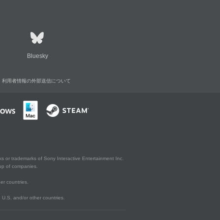
Bluesky
利用者情報の外部送信について
s or trademarks of Sony Interactive Entertainment Inc.
up of companies.
er countries.
U.S. and/or other countries.