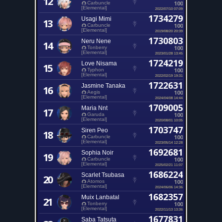
12
100
Carbuncle
[Elemental]
2022/07/10 07:09
1734279
Usagi Mimi
13
100
Carbuncle
[Elemental]
2019/08/20 20:39
1730803
Neru Nene
14
100
Tonberry
[Elemental]
2023/01/28 13:45
1724219
Love Nisama
15
100
Typhon
[Elemental]
2022/02/19 19:31
1722631
Jasmine Tanaka
16
100
Aegis
[Elemental]
2024/04/08 14:44
1709005
Maria Nnt
17
100
Garuda
[Elemental]
2020/08/01 10:05
1703747
Siren Peo
18
100
Carbuncle
[Elemental]
2023/05/14 12:28
1692681
Sophia Noir
19
100
Carbuncle
[Elemental]
2025/02/21 11:07
1686224
Scarlet Tsubasa
20
100
Atomos
[Elemental]
2024/06/06 14:36
1682357
Muix Lanbatal
21
100
Tonberry
[Elemental]
2022/11/13 13:36
1677831
Saba Tatsuta