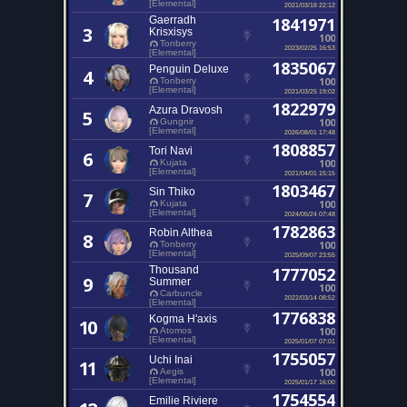
[Elemental]
2021/03/18 22:12
Gaerradh
1841971
3
Krisxisys
100
Tonberry
2023/02/25 16:53
[Elemental]
1835067
Penguin Deluxe
4
100
Tonberry
[Elemental]
2021/03/25 19:02
1822979
Azura Dravosh
5
100
Gungnir
[Elemental]
2026/08/01 17:48
1808857
Tori Navi
6
100
Kujata
[Elemental]
2021/04/01 15:15
1803467
Sin Thiko
7
100
Kujata
[Elemental]
2024/05/24 07:48
1782863
Robin Althea
8
100
Tonberry
[Elemental]
2025/09/07 23:55
Thousand
1777052
9
Summer
100
Carbuncle
2022/03/14 08:52
[Elemental]
1776838
Kogma H'axis
10
100
Atomos
[Elemental]
2025/01/07 07:01
1755057
Uchi Inai
11
100
Aegis
[Elemental]
2025/01/17 16:00
1754554
Emilie Riviere