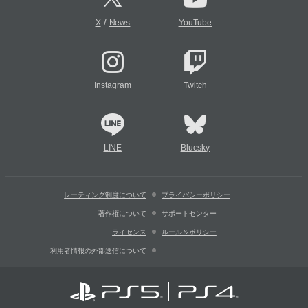
/
X
News
YouTube
Instagram
Twitch
LINE
Bluesky
レーティング制度について
プライバシーポリシー
著作権について
サポートセンター
ライセンス
ルール＆ポリシー
利用者情報の外部送信について