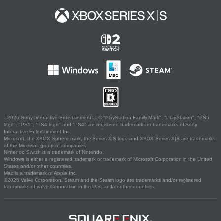
©2026 Sony Interactive Entertainment LLC."PlayStation Family Mark", "PlayStation", "PS5
logo", "PS5", "PS4 logo" and "PS4" are registered trademarks or trademarks of Sony
Interactive Entertainment Inc.
Microsoft, the XBOX Sphere mark, the Series X|S logo and XBOX Series X|S are trademarks
of the Microsoft group of companies.
Nintendo Switch is a trademark of Nintendo.
Windows is either a registered trademark or trademark of Microsoft Corporation in the United
States and/or other countries.
Mac is a trademark of Apple Inc.
©2026 Valve Corporation. Steam and the Steam logo are trademarks and/or registered
trademarks of Valve Corporation in the U.S. and/or other countries.