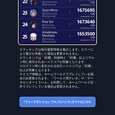
22
100
Carbuncle
[Elemental]
2023/04/20 17:47
1675695
Suzy Mirror
23
100
Carbuncle
[Elemental]
2024/04/05 13:37
1673640
Roa Sol
24
100
Garuda
[Elemental]
2024/05/05 08:33
Amaterasu
1653500
25
Menhara
100
Atomos
2022/07/27 17:24
[Elemental]
※ランキングは毎日最新情報を集計します。エラーに
より集計が失敗した場合は更新されません。
※ランキングは「30層」到達時と「30層」以上リザル
ト時に表示されるハイスコアが対象となります。
※ログイン時に表示される自己ハイスコアは「30層」
以上が対象となります。
※スコア情報は、ホームワールドでプレイしている場
合のみ更新されます。「ワールド間テレポ」や「デー
タセンタートラベル」を利用して、ホームワールド以
外でプレイしている場合は更新されません。