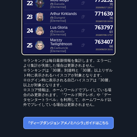
Molu Mogu
22
70
Garuda
[Elemental]
2020/05/17 13:37
771630
Arthur Kirklands
23
70
Gungnir
[Elemental]
2018/07/20 04:50
763797
Lua Gloria
24
61
Garuda
[Elemental]
2018/07/06 17:57
Marzzy
763407
25
Twilightmoon
66
Carbuncle
2019/06/19 15:01
[Elemental]
※ランキングは毎日最新情報を集計します。エラーに
より集計が失敗した場合は更新されません。
※ランキングは「30層」到達時と「30層」以上リザル
ト時に表示されるハイスコアが対象となります。
※ログイン時に表示される自己ハイスコアは「30層」
以上が対象となります。
※スコア情報は、ホームワールドでプレイしている場
合のみ更新されます。「ワールド間テレポ」や「デー
タセンタートラベル」を利用して、ホームワールド以
外でプレイしている場合は更新されません。