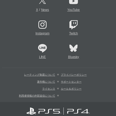
/
X
News
YouTube
Instagram
Twitch
LINE
Bluesky
レーティング制度について
プライバシーポリシー
著作権について
サポートセンター
ライセンス
ルール＆ポリシー
利用者情報の外部送信について