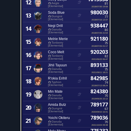
12
81
Aegis
[Elemental]
2018/07/30 19:58
980030
Soda Blue
13
77
Gungnir
[Elemental]
2018/07/16 12:37
938447
Negi Drill
14
80
Garuda
[Elemental]
2018/07/26 21:54
921180
Melrie Merie
15
75
Tonberry
[Elemental]
2018/07/26 01:17
920203
Coco Melt
16
82
Tonberry
[Elemental]
2021/05/22 05:47
893133
Jihli Tayuun
17
75
Garuda
[Elemental]
2021/09/11 18:21
842985
R'okia Erihll
18
74
Typhon
[Elemental]
2018/07/13 08:24
824380
Min Mate
19
70
Garuda
[Elemental]
2019/05/26 22:12
789177
Amida Butz
20
67
Gungnir
[Elemental]
2020/09/10 16:41
789036
Yoichi Okiteru
21
70
Garuda
[Elemental]
2021/10/24 09:38
775232