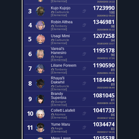
[Elemental]
2025/02/03 14:13
1723990
Kujo Kujojo
3
100
Carbuncle
[Elemental]
2020/09/12 09:23
1346981
Robin Althea
4
98
Tonberry
[Elemental]
2025/08/06 01:12
1207258
Usagi Mimi
5
94
Carbuncle
[Elemental]
2018/10/03 13:17
Vareal's
1195178
6
Hanesiro
90
Aegis
2024/02/11 17:24
[Elemental]
1190590
Liliane Foreem
7
89
Tonberry
[Elemental]
2025/09/01 09:15
Rhaya'li
1184484
8
Dakwhil
89
Carbuncle
2022/10/03 06:49
[Elemental]
Brandy
1081045
9
Superbia
81
Gungnir
2020/08/05 18:34
[Elemental]
1041733
Collett Lalafell
10
86
Atomos
[Elemental]
2019/04/17 20:42
1034474
Yume Maru
11
83
Aegis
[Elemental]
2023/02/17 04:15
1015538
Mevy Lavys