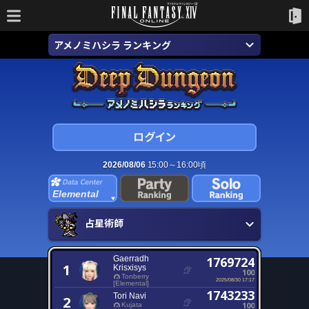
アメノミハシラ ランキング
2026/08/06
15:00～16:00頃
Elemental
占星術師
Gaerradh
1769724
1
Krisxisys
100
Tonberry
2025/08/30 17:17
[Elemental]
1743233
Tori Navi
2
100
Kujata