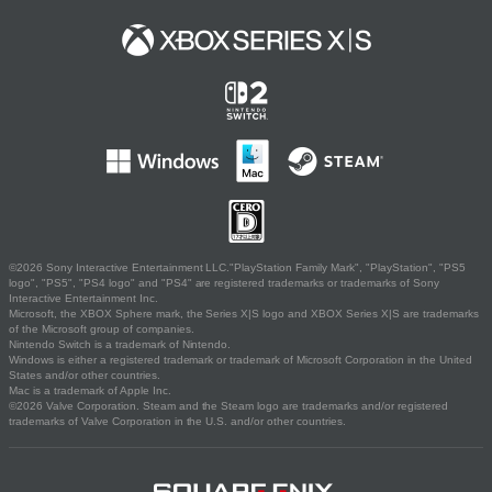
©2026 Sony Interactive Entertainment LLC."PlayStation Family Mark", "PlayStation", "PS5
logo", "PS5", "PS4 logo" and "PS4" are registered trademarks or trademarks of Sony
Interactive Entertainment Inc.
Microsoft, the XBOX Sphere mark, the Series X|S logo and XBOX Series X|S are trademarks
of the Microsoft group of companies.
Nintendo Switch is a trademark of Nintendo.
Windows is either a registered trademark or trademark of Microsoft Corporation in the United
States and/or other countries.
Mac is a trademark of Apple Inc.
©2026 Valve Corporation. Steam and the Steam logo are trademarks and/or registered
trademarks of Valve Corporation in the U.S. and/or other countries.