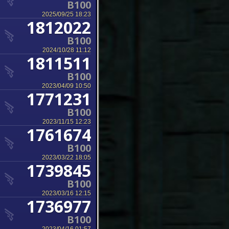
B100
2025/09/25 18:23
1812022
B100
2024/10/28 11:12
1811511
B100
2023/04/09 10:50
1771231
B100
2023/11/15 12:23
1761674
B100
2023/03/22 18:05
1739845
B100
2023/03/16 12:15
1736977
B100