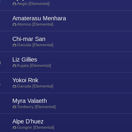
Aegis [Elemental]
Amaterasu Menhara
Atomos [Elemental]
Chi-mar San
Garuda [Elemental]
Liz Gillies
Kujata [Elemental]
Yokoi Rnk
Garuda [Elemental]
Myra Valaeth
Tonberry [Elemental]
Alpe D'huez
Gungnir [Elemental]