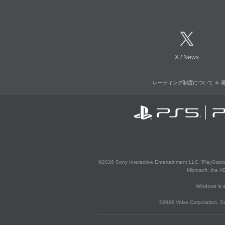
X
/
News
レーティング制度について
©2026 Sony Interactive Entertainment LLC."PlayStation
Microsoft, the 
Windows is e
©2026 Valve Corporation. St