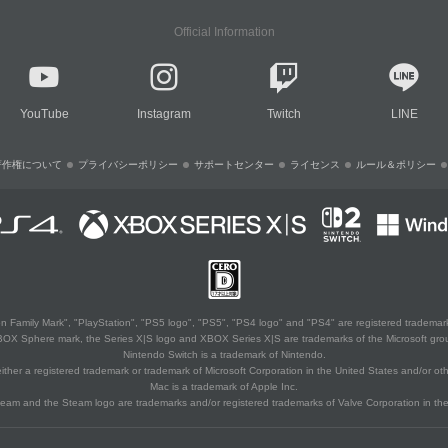
Official Information
YouTube
Instagram
Twitch
LINE
著作権について
プライバシーポリシー
サポートセンター
ライセンス
ルール＆ポリシー
 Family Mark", "PlayStation", "PS5 logo", "PS5", "PS4 logo" and "PS4" are registered trademark
XBOX Sphere mark, the Series X|S logo and XBOX Series X|S are trademarks of the Microsoft gro
Nintendo Switch is a trademark of Nintendo.
ither a registered trademark or trademark of Microsoft Corporation in the United States and/or oth
Mac is a trademark of Apple Inc.
eam and the Steam logo are trademarks and/or registered trademarks of Valve Corporation in the 