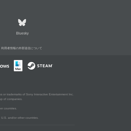
Bluesky
利用者情報の外部送信について
s or trademarks of Sony Interactive Entertainment Inc.
up of companies.
er countries.
U.S. and/or other countries.