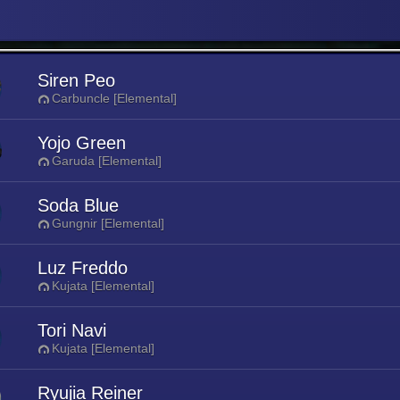
Siren Peo
Carbuncle [Elemental]
Yojo Green
Garuda [Elemental]
Soda Blue
Gungnir [Elemental]
Luz Freddo
Kujata [Elemental]
Tori Navi
Kujata [Elemental]
Ryujia Reiner