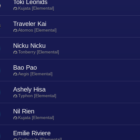
Toki Leonids
Kujata [Elemental]
Traveler Kai
Atomos [Elemental]
Nicku Nicku
Tonberry [Elemental]
Bao Pao
Aegis [Elemental]
Ashely Hisa
Typhon [Elemental]
Nil Rien
Kujata [Elemental]
Emilie Riviere
Carbuncle [Elemental]