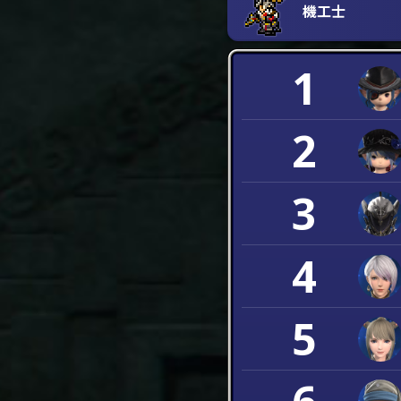
機工士
1
2
3
4
5