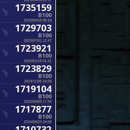
2023/04/16 01:57
1735159
B100
2023/04/10 06:19
1729703
B100
2025/07/31 12:47
1723921
B100
2026/01/18 01:41
1723829
B100
2024/11/06 16:08
1719104
B100
2023/04/09 17:54
1717877
B100
2024/09/25 04:00
1710732