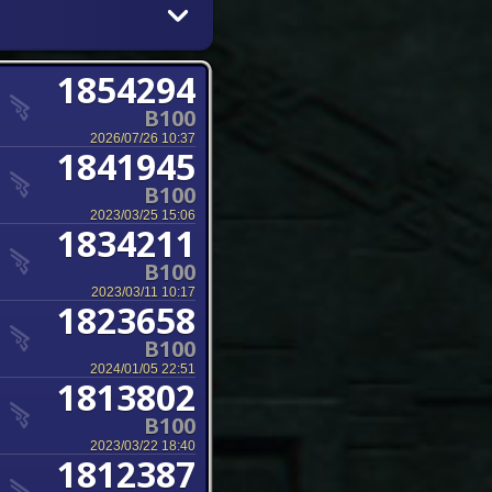
1854294
B100
2026/07/26 10:37
1841945
B100
2023/03/25 15:06
1834211
B100
2023/03/11 10:17
1823658
B100
2024/01/05 22:51
1813802
B100
2023/03/22 18:40
1812387