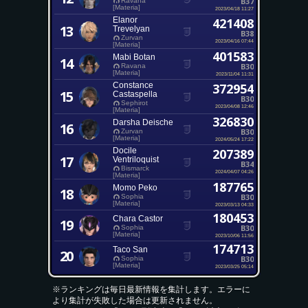
B37
Ravana
[Materia]
2023/04/18 11:27
Elanor
421408
13
Trevelyan
B38
Zurvan
2023/04/16 07:44
[Materia]
401583
Mabi Botan
14
B30
Ravana
[Materia]
2023/11/04 11:31
Constance
372954
15
Castaspella
B30
Sephirot
2023/04/08 12:46
[Materia]
326830
Darsha Deische
16
B30
Zurvan
[Materia]
2024/05/24 17:22
Docile
207389
17
Ventriloquist
B34
Bismarck
2024/04/07 04:26
[Materia]
187765
Momo Peko
18
B30
Sophia
[Materia]
2023/03/13 04:33
180453
Chara Castor
19
B30
Sophia
[Materia]
2023/10/06 11:56
174713
Taco San
20
B30
Sophia
[Materia]
2023/03/25 05:14
※ランキングは毎日最新情報を集計します。エラーに
より集計が失敗した場合は更新されません。