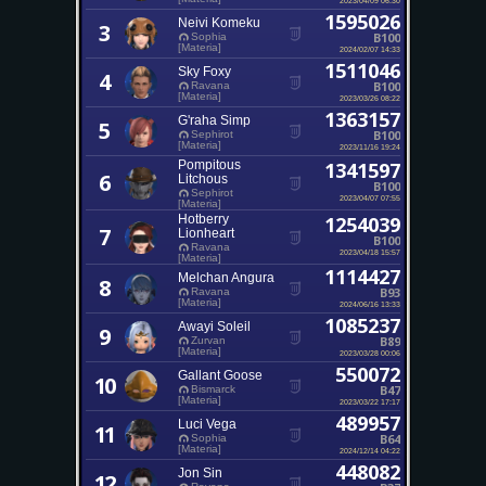
1595026
Neivi Komeku
3
B100
Sophia
[Materia]
2024/02/07 14:33
1511046
Sky Foxy
4
B100
Ravana
[Materia]
2023/03/26 08:22
1363157
G'raha Simp
5
B100
Sephirot
[Materia]
2023/11/16 19:24
Pompitous
1341597
6
Litchous
B100
Sephirot
2023/04/07 07:55
[Materia]
Hotberry
1254039
7
Lionheart
B100
Ravana
2023/04/18 15:57
[Materia]
1114427
Melchan Angura
8
B93
Ravana
[Materia]
2024/06/16 13:33
1085237
Awayi Soleil
9
B89
Zurvan
[Materia]
2023/03/28 00:06
550072
Gallant Goose
10
B47
Bismarck
[Materia]
2023/03/22 17:17
489957
Luci Vega
11
B64
Sophia
[Materia]
2024/12/14 04:22
448082
Jon Sin
12