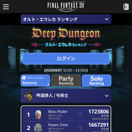
オルト・エウレカ ランキング
2026/08/07
15:00～16:00頃
Materia
吟遊詩人 / 弓術士
1723806
Beau Ryder
1
B100
Ravana
[Materia]
2023/11/20 08:23
1667291
Raxen Zoria
2
B100
Sephirot
[Materia]
2023/04/09 06:30