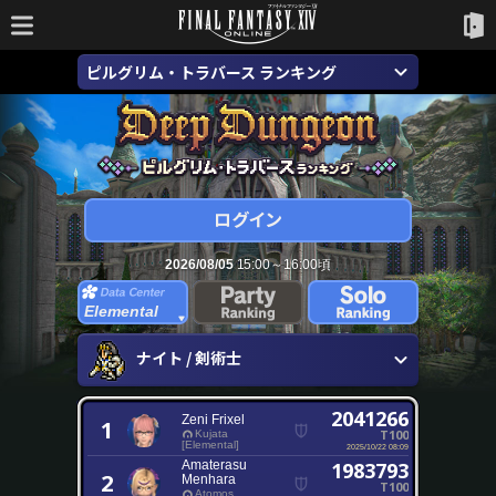
ピルグリム・トラバース ランキング
2026/08/05
15:00～16:00頃
Elemental
ナイト / 剣術士
2041266
Zeni Frixel
1
T100
Kujata
[Elemental]
2025/10/22 08:09
Amaterasu
1983793
2
Menhara
T100
Atomos