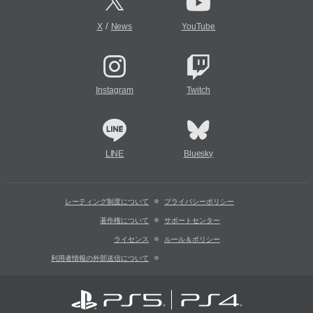
/
X
News
YouTube
Instagram
Twitch
LINE
Bluesky
レーティング制度について
プライバシーポリシー
著作権について
サポートセンター
ライセンス
ルール＆ポリシー
利用者情報の外部送信について