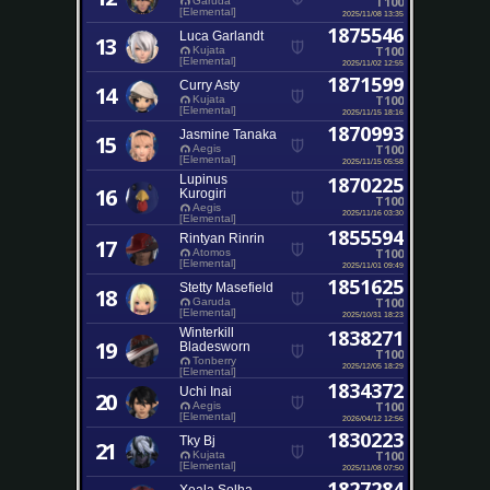
T100
Garuda
[Elemental]
2025/11/08 13:35
1875546
Luca Garlandt
13
T100
Kujata
[Elemental]
2025/11/02 12:55
1871599
Curry Asty
14
T100
Kujata
[Elemental]
2025/11/15 18:16
1870993
Jasmine Tanaka
15
T100
Aegis
[Elemental]
2025/11/15 05:58
Lupinus
1870225
16
Kurogiri
T100
Aegis
2025/11/16 03:30
[Elemental]
1855594
Rintyan Rinrin
17
T100
Atomos
[Elemental]
2025/11/01 09:49
1851625
Stetty Masefield
18
T100
Garuda
[Elemental]
2025/10/31 18:23
Winterkill
1838271
19
Bladesworn
T100
Tonberry
2025/12/05 18:29
[Elemental]
1834372
Uchi Inai
20
T100
Aegis
[Elemental]
2026/04/12 12:56
1830223
Tky Bj
21
T100
Kujata
[Elemental]
2025/11/08 07:50
1827284