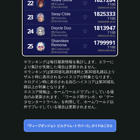
Xeala Solha
22
T100
Kujata
[Elemental]
2026/01/19 21:00
1825333
Sway Clide
23
T100
Garuda
[Elemental]
2026/02/06 13:15
1813947
Deycle Duo
24
T100
Garuda
[Elemental]
2025/11/22 09:41
Shanokee
1799991
25
Remorse
T100
Carbuncle
2025/11/09 04:09
[Elemental]
※ランキングは毎日最新情報を集計します。エラーに
より集計が失敗した場合は更新されません。
※ランキングは第30巡礼路到達時と第30巡礼路以上リ
ザルト時に表示されるハイスコアが対象となります。
※ログイン時に表示される自己ハイスコアは第30巡礼
路以上が対象となります。
※スコア情報は、ホームワールドでプレイしている場
合のみ更新されます。「ワールド間テレポ」や「デー
タセンタートラベル」を利用して、ホームワールド以
外でプレイしている場合は更新されません。