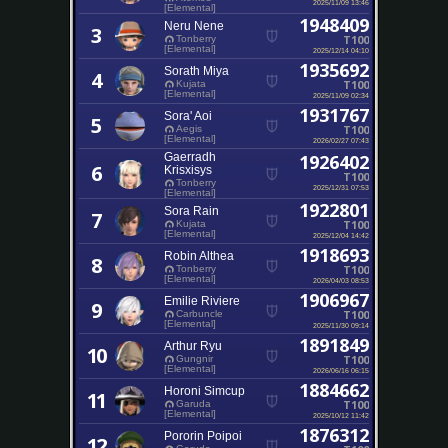
2025/11/09 13:46
[Elemental]
1948409
Neru Nene
3
T100
Tonberry
[Elemental]
2025/12/14 04:10
1935692
Sorath Miya
4
T100
Kujata
[Elemental]
2025/11/09 02:34
1931767
Sora' Aoi
5
T100
Aegis
[Elemental]
2026/02/27 07:43
Gaerradh
1926402
6
Krisxisys
T100
Tonberry
2025/12/31 07:53
[Elemental]
1922801
Sora Rain
7
T100
Kujata
[Elemental]
2025/12/04 14:42
1918693
Robin Althea
8
T100
Tonberry
[Elemental]
2026/04/03 08:53
1906967
Emilie Riviere
9
T100
Carbuncle
[Elemental]
2025/11/30 09:14
1891849
Arthur Ryu
10
T100
Gungnir
[Elemental]
2026/06/16 06:15
1884662
Horoni Simcup
11
T100
Garuda
[Elemental]
2025/10/12 11:42
1876312
Pororin Poipoi
12