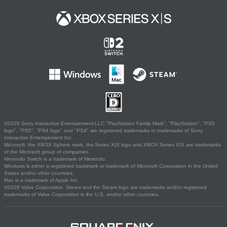
©2026 Sony Interactive Entertainment LLC."PlayStation Family Mark", "PlayStation", "PS5
logo", "PS5", "PS4 logo" and "PS4" are registered trademarks or trademarks of Sony
Interactive Entertainment Inc.
Microsoft, the XBOX Sphere mark, the Series X|S logo and XBOX Series X|S are trademarks
of the Microsoft group of companies.
Nintendo Switch is a trademark of Nintendo.
Windows is either a registered trademark or trademark of Microsoft Corporation in the United
States and/or other countries.
Mac is a trademark of Apple Inc.
©2026 Valve Corporation. Steam and the Steam logo are trademarks and/or registered
trademarks of Valve Corporation in the U.S. and/or other countries.