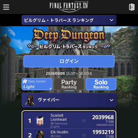
ピルグリム・トラバース ランキング
2026/08/06
15:00～16:00頃
Light
ヴァイパー
Scarlett
2039968
1
Lionheart
T100
Twintania
2026/03/25 16:04
[Light]
1993219
Elk Hustlin
2
T100
Odin