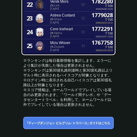
1782280
Venik Mors
22
T100
Lich
[Light]
2026/05/28 14:59
1779028
Astrea Custard
23
T100
Shiva
[Light]
2025/10/19 14:11
1772291
Cere Iceheart
24
T100
Alpha
[Light]
2025/12/27 14:58
1767758
Mizu Wisver
25
T100
Zodiark
[Light]
2025/11/15 23:23
※ランキングは毎日最新情報を集計します。エラーに
より集計が失敗した場合は更新されません。
※ランキングは第30巡礼路到達時と第30巡礼路以上リ
ザルト時に表示されるハイスコアが対象となります。
※ログイン時に表示される自己ハイスコアは第30巡礼
路以上が対象となります。
※スコア情報は、ホームワールドでプレイしている場
合のみ更新されます。「ワールド間テレポ」や「デー
タセンタートラベル」を利用して、ホームワールド以
外でプレイしている場合は更新されません。