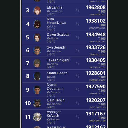
[Light]
2025/10/14 18:43
1962808
Eli Lannis
3
T100
Twintania
[Light]
2025/10/15 23:11
Riko
1938102
4
Hinamizawa
T100
Lich
2025/12/05 13:16
[Light]
1934948
Dawn Scaletta
5
T100
Alpha
[Light]
2025/10/10 23:54
1933726
Syn Seraph
6
T100
Phoenix
[Light]
2025/10/11 21:12
1930405
Takaa Shigani
7
T100
Alpha
[Light]
2026/02/18 22:52
1928601
Storm Hearth
8
T100
Lich
[Light]
2026/01/15 18:57
Nyxsis
1927590
9
Dedanann
T100
Zodiark
2026/04/18 17:07
[Light]
1920207
Cain Tenjin
10
T100
Phoenix
[Light]
2025/12/02 22:09
Asho'gar
1917167
11
Ko'vach
T100
Raiden
2025/11/07 14:59
[Light]
1912162
Raiku Hgiart