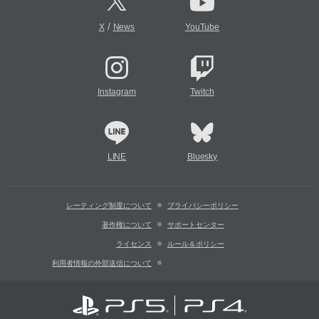
/
X
News
YouTube
Instagram
Twitch
LINE
Bluesky
レーティング制度について
プライバシーポリシー
著作権について
サポートセンター
ライセンス
ルール＆ポリシー
利用者情報の外部送信について