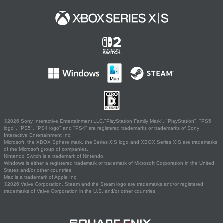
©2026 Sony Interactive Entertainment LLC."PlayStation Family Mark", "PlayStation", "PS5
logo", "PS5", "PS4 logo" and "PS4" are registered trademarks or trademarks of Sony
Interactive Entertainment Inc.
Microsoft, the XBOX Sphere mark, the Series X|S logo and XBOX Series X|S are trademarks
of the Microsoft group of companies.
Nintendo Switch is a trademark of Nintendo.
Windows is either a registered trademark or trademark of Microsoft Corporation in the United
States and/or other countries.
Mac is a trademark of Apple Inc.
©2026 Valve Corporation. Steam and the Steam logo are trademarks and/or registered
trademarks of Valve Corporation in the U.S. and/or other countries.