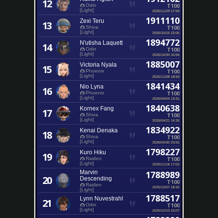
12
T100
Odin
[Light]
2025/11/29 17:59
1911110
Zexi Teru
13
T100
Shiva
[Light]
2025/10/15 22:05
1894772
N'utisha Laquett
14
T100
Odin
[Light]
2025/10/30 16:56
1885007
Victoria Nyala
15
T100
Phoenix
[Light]
2025/11/08 18:50
1841434
Nio Lyna
16
T100
Phoenix
[Light]
2026/04/04 13:31
1840638
Kornex Fang
17
T100
Shiva
[Light]
2026/04/21 14:35
1834922
Kenai Denaka
18
T100
Shiva
[Light]
2026/04/30 23:55
1798227
Kuro Hiku
19
T100
Raiden
[Light]
2025/11/18 17:02
Marvin
1788989
20
Descending
T100
Raiden
2025/12/07 18:32
[Light]
1788517
Lynn Nuvestrahl
21
T100
Odin
[Light]
2025/12/10 23:07