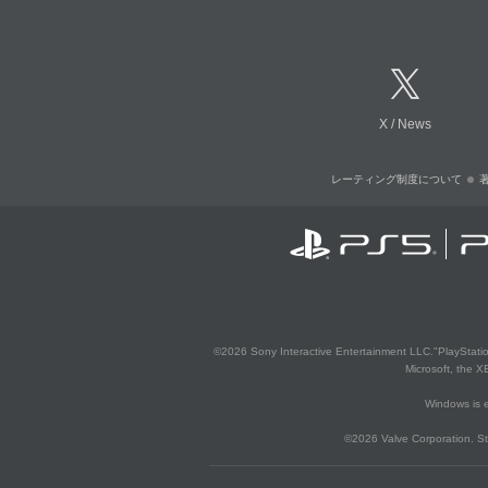
X
/
News
レーティング制度について
©2026 Sony Interactive Entertainment LLC."PlayStation
Microsoft, the 
Windows is e
©2026 Valve Corporation. St