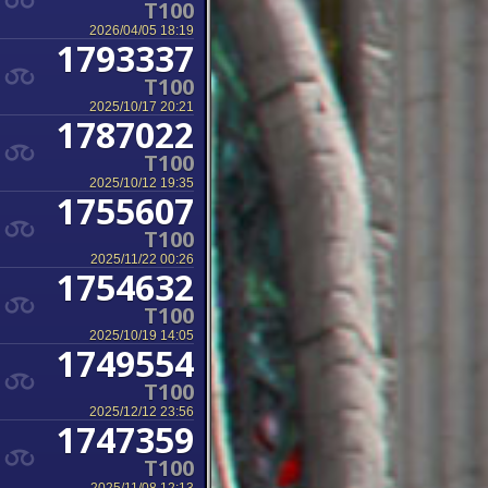
T100
2026/04/05 18:19
1793337
T100
2025/10/17 20:21
1787022
T100
2025/10/12 19:35
1755607
T100
2025/11/22 00:26
1754632
T100
2025/10/19 14:05
1749554
T100
2025/12/12 23:56
1747359
T100