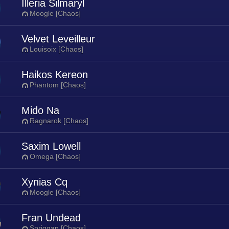
Illeria Silmaryl
Moogle [Chaos]
Velvet Leveilleur
Louisoix [Chaos]
Haikos Kereon
Phantom [Chaos]
Mido Na
Ragnarok [Chaos]
Saxim Lowell
Omega [Chaos]
Xynias Cq
Moogle [Chaos]
Fran Undead
Spriggan [Chaos]