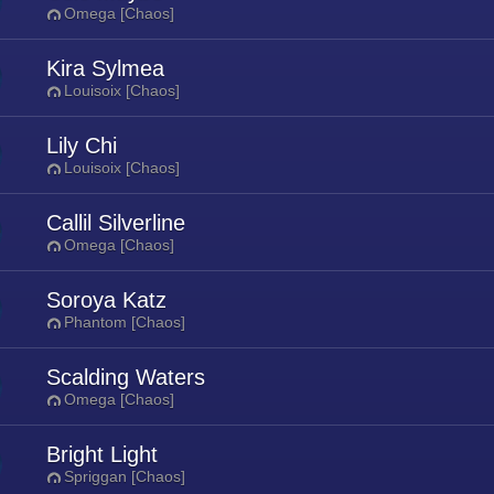
Omega [Chaos]
Kira Sylmea
Louisoix [Chaos]
Lily Chi
Louisoix [Chaos]
Callil Silverline
Omega [Chaos]
Soroya Katz
Phantom [Chaos]
Scalding Waters
Omega [Chaos]
Bright Light
Spriggan [Chaos]