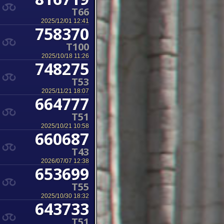
T66
2025/12/01 12:41
758370
T100
2025/10/18 11:26
748275
T53
2025/11/21 18:07
664777
T51
2025/10/21 10:58
660687
T43
2026/07/07 12:38
653699
T55
2025/10/30 18:32
643733
T51