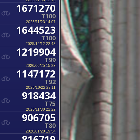
2025/11/08 12:13
1671270
T100
2025/11/23 14:07
1644523
T100
2025/12/12 22:43
1219904
T99
2026/06/25 15:23
1147172
T92
2025/10/22 23:11
918434
T75
2025/11/30 22:22
906705
T80
2026/01/20 19:54
816719