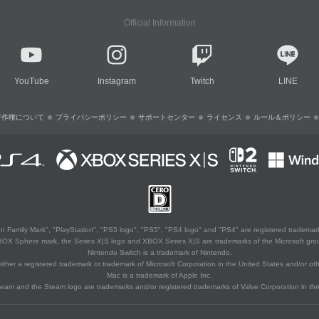
Official Information
YouTube
Instagram
Twitch
LINE
著作権について
プライバシーポリシー
サポートセンター
ライセンス
ルール＆ポリシー
 Family Mark", "PlayStation", "PS5 logo", "PS5", "PS4 logo" and "PS4" are registered trademark
XBOX Sphere mark, the Series X|S logo and XBOX Series X|S are trademarks of the Microsoft gro
Nintendo Switch is a trademark of Nintendo.
ither a registered trademark or trademark of Microsoft Corporation in the United States and/or oth
Mac is a trademark of Apple Inc.
eam and the Steam logo are trademarks and/or registered trademarks of Valve Corporation in the 