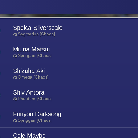
Spelca Silverscale
Sagittarius [Chaos]
Miuna Matsui
Spriggan [Chaos]
Shizuha Aki
Omega [Chaos]
Shiv Antora
Phantom [Chaos]
Furiyon Darksong
Spriggan [Chaos]
Cele Maybe