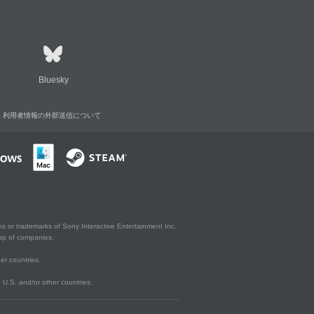
Bluesky
利用者情報の外部送信について
s or trademarks of Sony Interactive Entertainment Inc.
up of companies.
er countries.
U.S. and/or other countries.