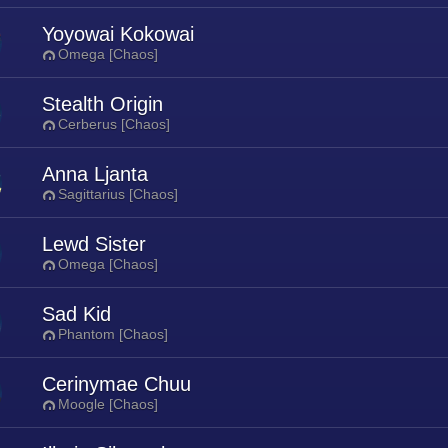
Yoyowai Kokowai
Omega [Chaos]
Stealth Origin
Cerberus [Chaos]
Anna Ljanta
Sagittarius [Chaos]
Lewd Sister
Omega [Chaos]
Sad Kid
Phantom [Chaos]
Cerinymae Chuu
Moogle [Chaos]