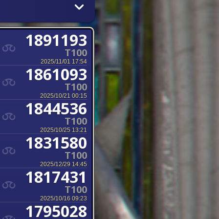
1891193
T100
2025/11/01 17:54
1861093
T100
2025/10/21 00:15
1844536
T100
2025/10/25 13:21
1831580
T100
2025/12/29 14:45
1817431
T100
2025/10/16 09:23
1795028