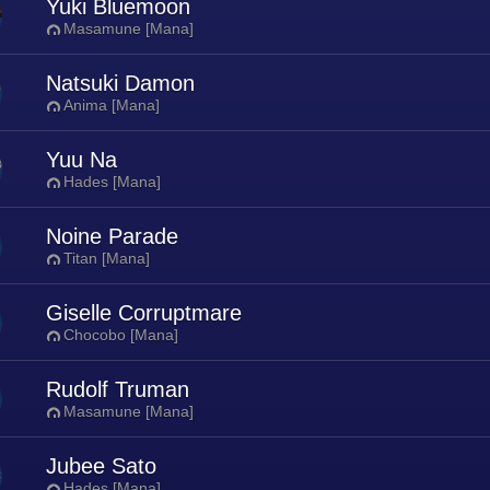
Yuki Bluemoon
Masamune [Mana]
Natsuki Damon
Anima [Mana]
Yuu Na
Hades [Mana]
Noine Parade
Titan [Mana]
Giselle Corruptmare
Chocobo [Mana]
Rudolf Truman
Masamune [Mana]
Jubee Sato
Hades [Mana]