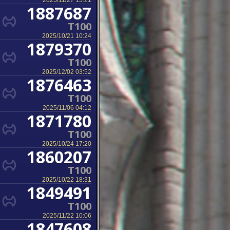
2025/11/27 15:21
1887687
T100
2025/10/21 10:24
1879370
T100
2025/12/02 03:52
1876463
T100
2025/11/06 04:12
1871780
T100
2025/10/24 17:20
1860207
T100
2025/10/22 18:31
1849491
T100
2025/11/22 10:06
1847608