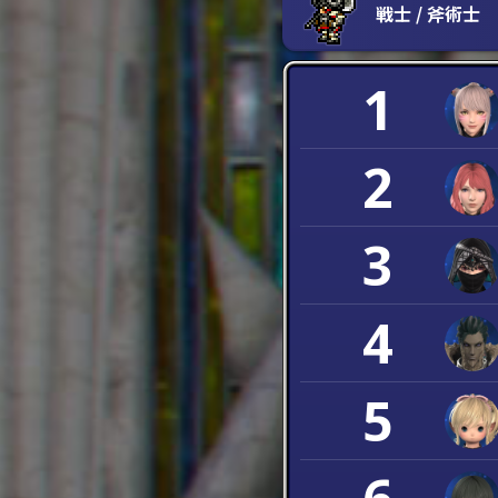
戦士 / 斧術士
1
2
3
4
5