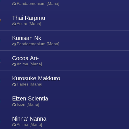
Pandaemonium [Mana]
Thai Rarpmu
Asura [Mana]
Kunisan Nk
Pandaemonium [Mana]
Cocoa Ari-
Anima [Mana]
Kurosuke Makkuro
Hades [Mana]
Eizen Scientia
Ixion [Mana]
Ninna' Nanna
Anima [Mana]