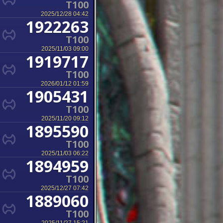
T100
2025/12/28 04:42
1922263
T100
2025/11/03 09:00
1919717
T100
2026/01/12 01:59
1905431
T100
2025/11/20 09:12
1895590
T100
2025/11/03 06:22
1894959
T100
2025/12/27 07:42
1889060
T100