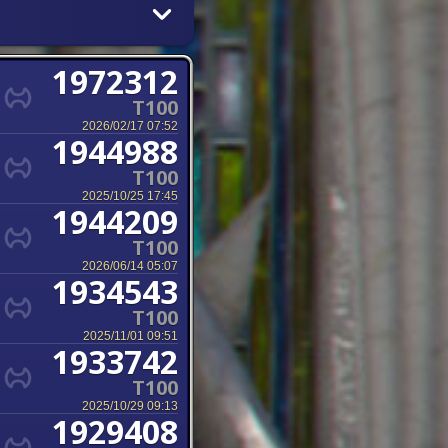
1972312
T100
2026/02/17 07:52
1944988
T100
2025/10/25 17:45
1944209
T100
2026/06/14 05:07
1934543
T100
2025/11/01 09:51
1933742
T100
2025/10/29 09:13
1929408