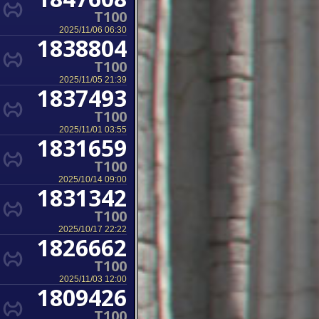
T100
2025/11/06 06:30
1838804
T100
2025/11/05 21:39
1837493
T100
2025/11/01 03:55
1831659
T100
2025/10/14 09:00
1831342
T100
2025/10/17 22:22
1826662
T100
2025/11/03 12:00
1809426
T100