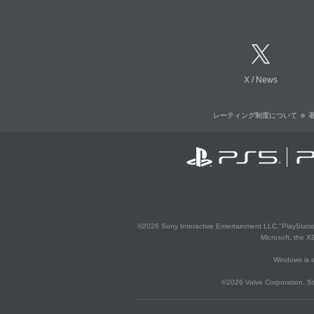
X
/
News
レーティング制度について
©2026 Sony Interactive Entertainment LLC."PlayStation
Microsoft, the 
Windows is e
©2026 Valve Corporation. St