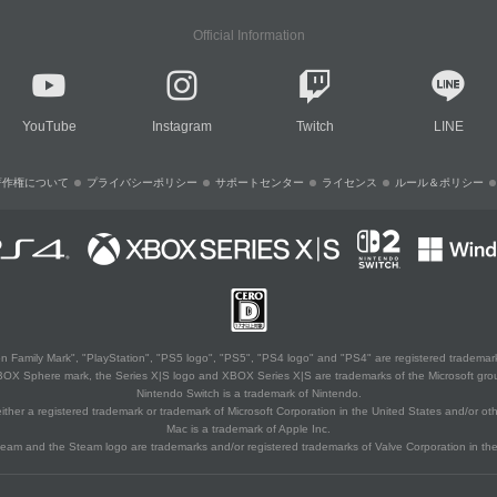
Official Information
YouTube
Instagram
Twitch
LINE
著作権について
プライバシーポリシー
サポートセンター
ライセンス
ルール＆ポリシー
 Family Mark", "PlayStation", "PS5 logo", "PS5", "PS4 logo" and "PS4" are registered trademark
XBOX Sphere mark, the Series X|S logo and XBOX Series X|S are trademarks of the Microsoft gro
Nintendo Switch is a trademark of Nintendo.
ither a registered trademark or trademark of Microsoft Corporation in the United States and/or oth
Mac is a trademark of Apple Inc.
eam and the Steam logo are trademarks and/or registered trademarks of Valve Corporation in the 