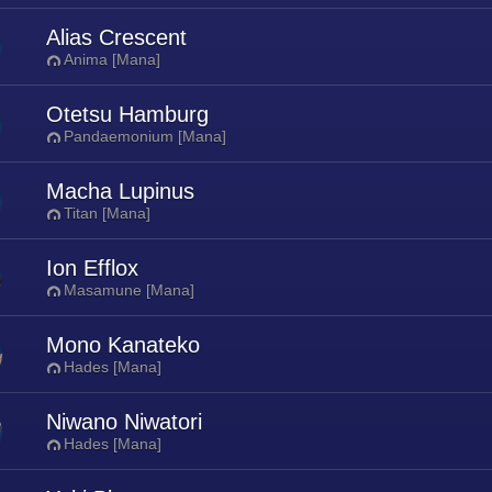
Alias Crescent
Anima [Mana]
Otetsu Hamburg
Pandaemonium [Mana]
Macha Lupinus
Titan [Mana]
Ion Efflox
Masamune [Mana]
Mono Kanateko
Hades [Mana]
Niwano Niwatori
Hades [Mana]