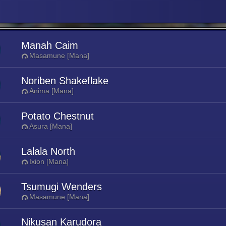
Manah Caim
Masamune [Mana]
Noriben Shakeflake
Anima [Mana]
Potato Chestnut
Asura [Mana]
Lalala North
Ixion [Mana]
Tsumugi Wenders
Masamune [Mana]
Nikusan Karudora