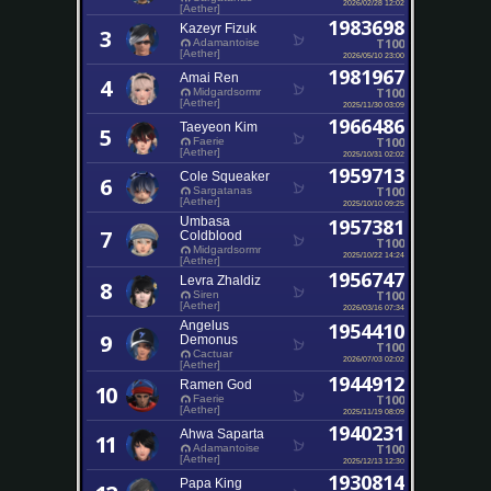
2026/02/28 12:02
[Aether]
1983698
Kazeyr Fizuk
3
T100
Adamantoise
[Aether]
2026/05/10 23:00
1981967
Amai Ren
4
T100
Midgardsormr
[Aether]
2025/11/30 03:09
1966486
Taeyeon Kim
5
T100
Faerie
[Aether]
2025/10/31 02:02
1959713
Cole Squeaker
6
T100
Sargatanas
[Aether]
2025/10/10 09:25
Umbasa
1957381
7
Coldblood
T100
Midgardsormr
2025/10/22 14:24
[Aether]
1956747
Levra Zhaldiz
8
T100
Siren
[Aether]
2026/03/16 07:34
Angelus
1954410
9
Demonus
T100
Cactuar
2026/07/03 02:02
[Aether]
1944912
Ramen God
10
T100
Faerie
[Aether]
2025/11/19 08:09
1940231
Ahwa Saparta
11
T100
Adamantoise
[Aether]
2025/12/13 12:30
1930814
Papa King