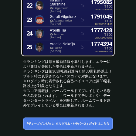
Kasumi
1795085
22
Starshine
T100
Gilgamesh
2025/10/14 06:56
[Aether]
1791045
Geralt Vilgefortz
23
T100
Adamantoise
[Aether]
2026/05/12 14:36
1777428
A'polh Tia
24
T100
Jenova
[Aether]
2025/11/05 02:01
1774394
Araelia Neko'ja
25
T100
Faerie
[Aether]
2026/03/08 00:03
※ランキングは毎日最新情報を集計します。エラーに
より集計が失敗した場合は更新されません。
※ランキングは第30巡礼路到達時と第30巡礼路以上リ
ザルト時に表示されるハイスコアが対象となります。
※ログイン時に表示される自己ハイスコアは第30巡礼
路以上が対象となります。
※スコア情報は、ホームワールドでプレイしている場
合のみ更新されます。「ワールド間テレポ」や「デー
タセンタートラベル」を利用して、ホームワールド以
外でプレイしている場合は更新されません。