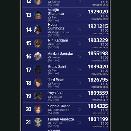
12
T100
Faerie
[Aether]
2025/12/05 17:21
Vulajin
1929020
13
Sharpscar
T100
Siren
2025/12/16 04:21
[Aether]
Rydia
1921215
14
Summons
T100
Midgardsormr
2026/02/14 00:38
[Aether]
1903229
Rin Karigani
15
T100
Jenova
[Aether]
2025/10/31 19:48
1855198
Amikiri Saurstar
16
T100
Faerie
[Aether]
2025/11/01 21:54
1839420
Glass Saint
17
T100
Siren
[Aether]
2026/07/16 13:45
1826795
Jerri Bean
18
T100
Faerie
[Aether]
2025/11/06 03:35
1809559
Yuya Aoki
19
T100
Cactuar
[Aether]
2025/10/17 14:13
1804335
Sophie Taylor
20
T100
Adamantoise
[Aether]
2026/02/28 19:19
1801199
Faolan Ambroza
21
T100
Cactuar
[Aether]
2025/12/13 20:26