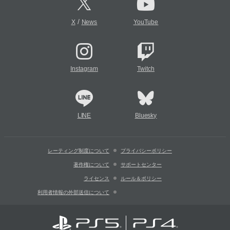
/
X
News
YouTube
Instagram
Twitch
LINE
Bluesky
レーティング制度について
プライバシーポリシー
著作権について
サポートセンター
ライセンス
ルール＆ポリシー
利用者情報の外部送信について