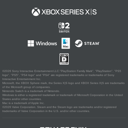
©2026 Sony Interactive Entertainment LLC."PlayStation Family Mark", "PlayStation", "PS5
logo", "PS5", "PS4 logo" and "PS4" are registered trademarks or trademarks of Sony
Interactive Entertainment Inc.
Microsoft, the XBOX Sphere mark, the Series X|S logo and XBOX Series X|S are trademarks
of the Microsoft group of companies.
Nintendo Switch is a trademark of Nintendo.
Windows is either a registered trademark or trademark of Microsoft Corporation in the United
States and/or other countries.
Mac is a trademark of Apple Inc.
©2026 Valve Corporation. Steam and the Steam logo are trademarks and/or registered
trademarks of Valve Corporation in the U.S. and/or other countries.