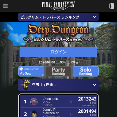
ピルグリム・トラバース ランキング
2026/08/06
15:00～16:00頃
Aether
召喚士 / 巴術士
2013243
Zairin Zaltz
1
T100
Siren
[Aether]
2025/10/11 15:17
Jonnie Pt-
2001494
2
diarrhea-dd
T100
Sargatanas