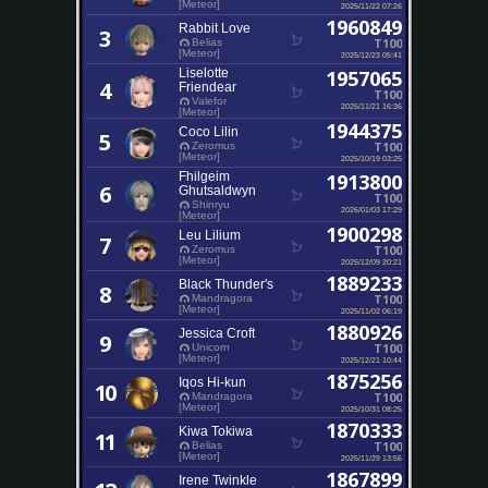
[Meteor]
2025/11/22 07:26
1960849
Rabbit Love
3
T100
Belias
[Meteor]
2025/12/23 05:41
Liselotte
1957065
4
Friendear
T100
Valefor
2025/11/21 16:36
[Meteor]
1944375
Coco Lilin
5
T100
Zeromus
[Meteor]
2025/10/19 03:25
Fhilgeim
1913800
6
Ghutsaldwyn
T100
Shinryu
2026/01/03 17:29
[Meteor]
1900298
Leu Lilium
7
T100
Zeromus
[Meteor]
2025/12/09 20:21
1889233
Black Thunder's
8
T100
Mandragora
[Meteor]
2025/11/02 06:19
1880926
Jessica Croft
9
T100
Unicorn
[Meteor]
2025/12/21 10:44
1875256
Iqos Hi-kun
10
T100
Mandragora
[Meteor]
2025/10/31 08:25
1870333
Kiwa Tokiwa
11
T100
Belias
[Meteor]
2025/11/29 13:56
1867899
Irene Twinkle