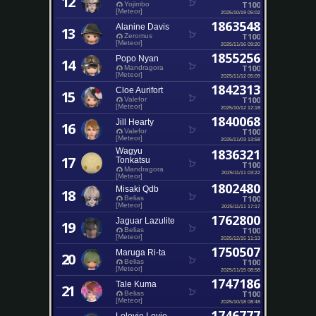
12
T100
Yojimbo
[Meteor]
2025/10/19 05:02
1863548
Alanine Davis
13
T100
Zeromus
[Meteor]
2025/11/16 09:20
1855256
Popo Nyan
14
T100
Mandragora
[Meteor]
2025/11/12 05:09
1842313
Cloe Aurifort
15
T100
Valefor
[Meteor]
2025/10/12 12:18
1840068
Jill Hearty
16
T100
Valefor
[Meteor]
2025/11/03 13:58
Wagyu
1836321
17
Tonkatsu
T100
Mandragora
2025/11/11 03:22
[Meteor]
1802480
Misaki Qdb
18
T100
Belias
[Meteor]
2025/11/11 17:17
1762800
Jaguar Lazulite
19
T100
Belias
[Meteor]
2025/12/15 11:13
1750507
Maruga Ri-ta
20
T100
Belias
[Meteor]
2025/11/15 08:58
1747186
Tale Kuma
21
T100
Belias
[Meteor]
2025/10/18 08:48
1746777