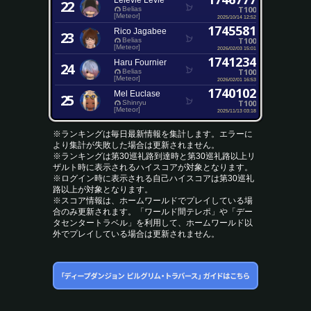
Lelevie Levie
22
T100
Belias
[Meteor]
2025/10/14 12:52
1745581
Rico Jagabee
23
T100
Belias
[Meteor]
2026/02/03 15:01
1741234
Haru Fournier
24
T100
Belias
[Meteor]
2026/02/01 16:53
1740102
Mel Euclase
25
T100
Shinryu
[Meteor]
2025/11/13 03:18
※ランキングは毎日最新情報を集計します。エラーに
より集計が失敗した場合は更新されません。
※ランキングは第30巡礼路到達時と第30巡礼路以上リ
ザルト時に表示されるハイスコアが対象となります。
※ログイン時に表示される自己ハイスコアは第30巡礼
路以上が対象となります。
※スコア情報は、ホームワールドでプレイしている場
合のみ更新されます。「ワールド間テレポ」や「デー
タセンタートラベル」を利用して、ホームワールド以
外でプレイしている場合は更新されません。