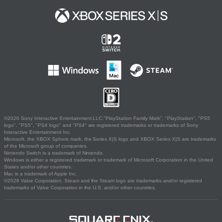
©2026 Sony Interactive Entertainment LLC."PlayStation Family Mark", "PlayStation", "PS5
logo", "PS5", "PS4 logo" and "PS4" are registered trademarks or trademarks of Sony
Interactive Entertainment Inc.
Microsoft, the XBOX Sphere mark, the Series X|S logo and XBOX Series X|S are trademarks
of the Microsoft group of companies.
Nintendo Switch is a trademark of Nintendo.
Windows is either a registered trademark or trademark of Microsoft Corporation in the United
States and/or other countries.
Mac is a trademark of Apple Inc.
©2026 Valve Corporation. Steam and the Steam logo are trademarks and/or registered
trademarks of Valve Corporation in the U.S. and/or other countries.