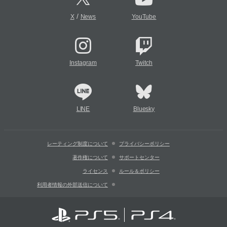
/
X
News
YouTube
Instagram
Twitch
LINE
Bluesky
レーティング制度について
プライバシーポリシー
著作権について
サポートセンター
ライセンス
ルール＆ポリシー
利用者情報の外部送信について