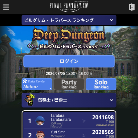
ピルグリム・トラバース ランキング
2026/08/05
15:00～16:00頃
Meteor
召喚士 / 巴術士
Taratara
2041698
1
Tarataratara
T100
Ramuh
2025/11/06 16:22
[Meteor]
2028565
Yuri Smr
2
T100
Yojimbo