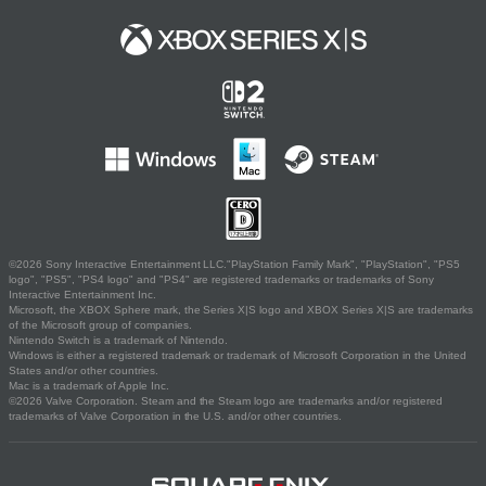
©2026 Sony Interactive Entertainment LLC."PlayStation Family Mark", "PlayStation", "PS5
logo", "PS5", "PS4 logo" and "PS4" are registered trademarks or trademarks of Sony
Interactive Entertainment Inc.
Microsoft, the XBOX Sphere mark, the Series X|S logo and XBOX Series X|S are trademarks
of the Microsoft group of companies.
Nintendo Switch is a trademark of Nintendo.
Windows is either a registered trademark or trademark of Microsoft Corporation in the United
States and/or other countries.
Mac is a trademark of Apple Inc.
©2026 Valve Corporation. Steam and the Steam logo are trademarks and/or registered
trademarks of Valve Corporation in the U.S. and/or other countries.