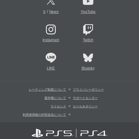
/
X
News
YouTube
Instagram
Twitch
LINE
Bluesky
レーティング制度について
プライバシーポリシー
著作権について
サポートセンター
ライセンス
ルール＆ポリシー
利用者情報の外部送信について