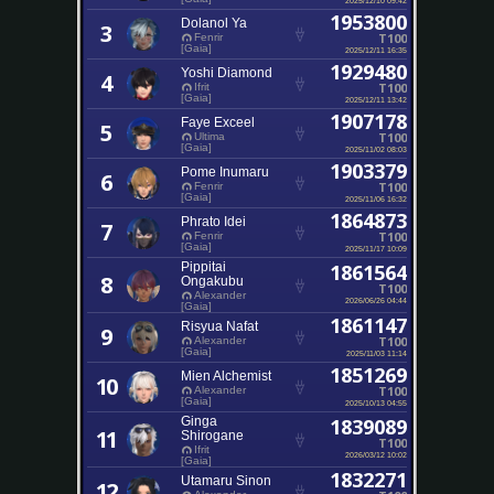
1953800
Dolanol Ya
3
T100
Fenrir
[Gaia]
2025/12/11 16:35
1929480
Yoshi Diamond
4
T100
Ifrit
[Gaia]
2025/12/11 13:42
1907178
Faye Exceel
5
T100
Ultima
[Gaia]
2025/11/02 08:03
1903379
Pome Inumaru
6
T100
Fenrir
[Gaia]
2025/11/06 16:32
1864873
Phrato Idei
7
T100
Fenrir
[Gaia]
2025/11/17 10:09
Pippitai
1861564
8
Ongakubu
T100
Alexander
2026/06/26 04:44
[Gaia]
1861147
Risyua Nafat
9
T100
Alexander
[Gaia]
2025/11/03 11:14
1851269
Mien Alchemist
10
T100
Alexander
[Gaia]
2025/10/13 04:55
Ginga
1839089
11
Shirogane
T100
Ifrit
2026/03/12 10:02
[Gaia]
1832271
Utamaru Sinon
12