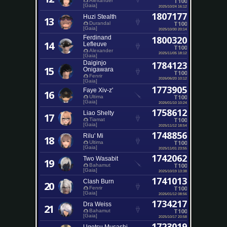
T100
Alexander
[Gaia]
2025/10/24 16:12
1807177
Huzi Stealth
13
T100
Durandal
[Gaia]
2025/10/30 20:14
Ferdinand
1800320
14
Lefleuve
T100
Alexander
2025/11/05 18:12
[Gaia]
Daiginjo
1784123
15
Onigawara
T100
Fenrir
2026/06/20 10:12
[Gaia]
1773905
Faye Xiv-z'
16
T100
Ultima
[Gaia]
2026/01/10 10:24
1758612
Liao Shelty
17
T100
Tiamat
[Gaia]
2025/11/12 18:54
1748856
Rilu' Mi
18
T100
Ultima
[Gaia]
2025/11/01 23:55
1742062
Two Wasabit
19
T100
Bahamut
[Gaia]
2025/10/19 13:38
1741013
Clash Burn
20
T100
Fenrir
[Gaia]
2026/01/12 08:56
1734217
Dra Weiss
21
T100
Bahamut
[Gaia]
2025/10/17 20:58
1723019