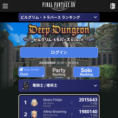
ピルグリム・トラバース ランキング
2026/08/08
15:00～16:00頃
Gaia
竜騎士 / 槍術士
2015643
Idearu Folige
1
T100
Ultima
[Gaia]
2026/02/13 06:21
1980140
Alfimy Browning
2
T100
Durandal
[Gaia]
2025/12/10 09:42