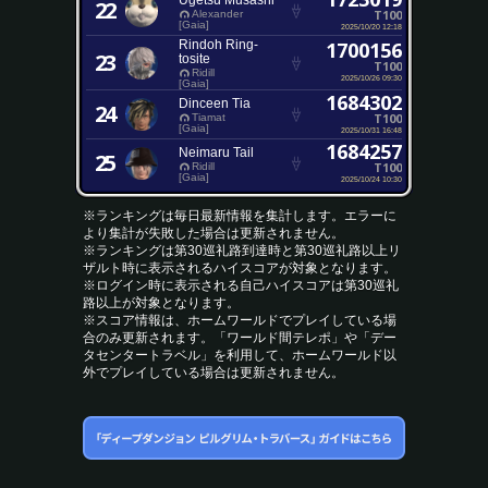
Ugetsu Musashi
22
T100
Alexander
[Gaia]
2025/10/20 12:18
Rindoh Ring-
1700156
23
tosite
T100
Ridill
2025/10/26 09:30
[Gaia]
1684302
Dinceen Tia
24
T100
Tiamat
[Gaia]
2025/10/31 16:48
1684257
Neimaru Tail
25
T100
Ridill
[Gaia]
2025/10/24 10:30
※ランキングは毎日最新情報を集計します。エラーに
より集計が失敗した場合は更新されません。
※ランキングは第30巡礼路到達時と第30巡礼路以上リ
ザルト時に表示されるハイスコアが対象となります。
※ログイン時に表示される自己ハイスコアは第30巡礼
路以上が対象となります。
※スコア情報は、ホームワールドでプレイしている場
合のみ更新されます。「ワールド間テレポ」や「デー
タセンタートラベル」を利用して、ホームワールド以
外でプレイしている場合は更新されません。