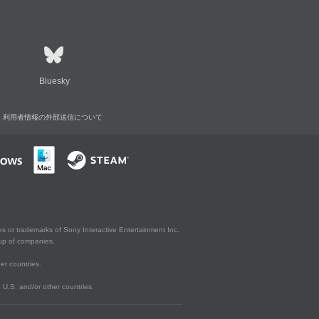
Bluesky
利用者情報の外部送信について
s or trademarks of Sony Interactive Entertainment Inc.
up of companies.
er countries.
U.S. and/or other countries.