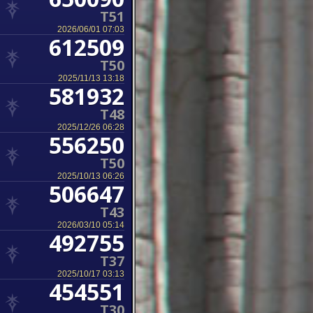
T51
2026/06/01 07:03
612509
T50
2025/11/13 13:18
581932
T48
2025/12/26 06:28
556250
T50
2025/10/13 06:26
506647
T43
2026/03/10 05:14
492755
T37
2025/10/17 03:13
454551
T30