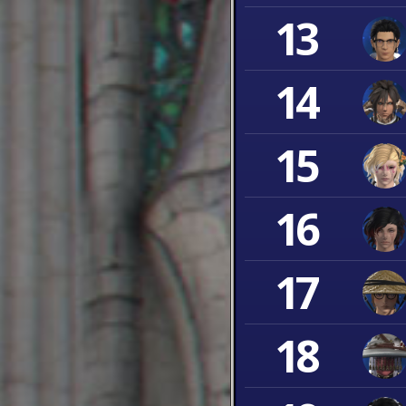
13
14
15
16
17
18