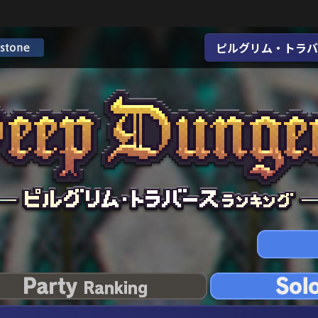
ピルグリム・トラバ