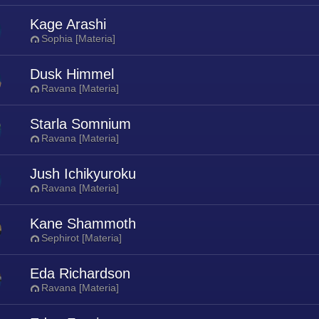
Kage Arashi
Sophia [Materia]
Dusk Himmel
Ravana [Materia]
Starla Somnium
Ravana [Materia]
Jush Ichikyuroku
Ravana [Materia]
Kane Shammoth
Sephirot [Materia]
Eda Richardson
Ravana [Materia]