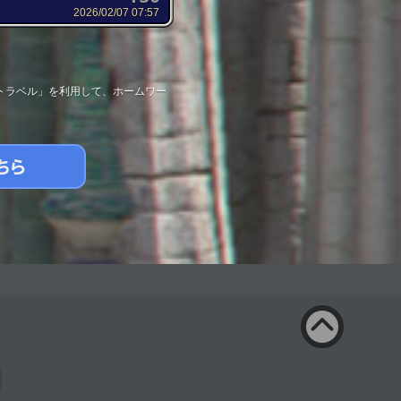
2026/02/07 07:57
トラベル」を利用して、ホームワー