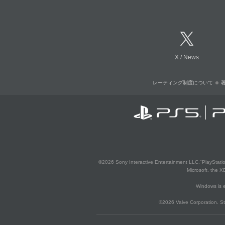
X
/
News
レーティング制度について
©2026 Sony Interactive Entertainment LLC."PlayStation
Microsoft, the 
Windows is e
©2026 Valve Corporation. St