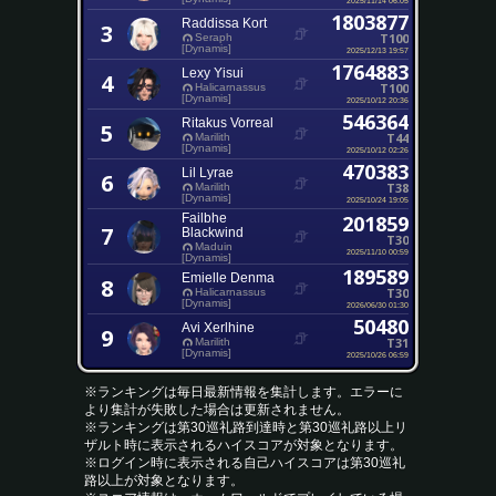
1803877
Raddissa Kort
3
T100
Seraph
[Dynamis]
2025/12/13 19:57
1764883
Lexy Yisui
4
T100
Halicarnassus
[Dynamis]
2025/10/12 20:36
546364
Ritakus Vorreal
5
T44
Marilith
[Dynamis]
2025/10/12 02:26
470383
Lil Lyrae
6
T38
Marilith
[Dynamis]
2025/10/24 19:05
Failbhe
201859
7
Blackwind
T30
Maduin
2025/11/10 00:59
[Dynamis]
189589
Emielle Denma
8
T30
Halicarnassus
[Dynamis]
2026/06/30 01:30
50480
Avi Xerlhine
9
T31
Marilith
[Dynamis]
2025/10/26 06:59
※ランキングは毎日最新情報を集計します。エラーに
より集計が失敗した場合は更新されません。
※ランキングは第30巡礼路到達時と第30巡礼路以上リ
ザルト時に表示されるハイスコアが対象となります。
※ログイン時に表示される自己ハイスコアは第30巡礼
路以上が対象となります。