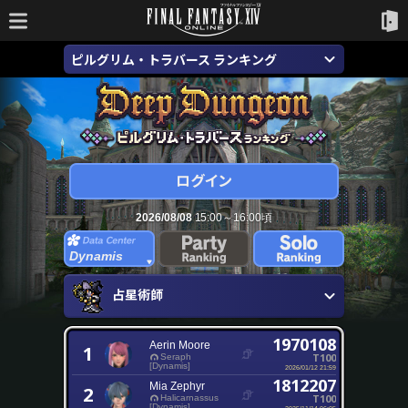
ピルグリム・トラバース ランキング
2026/08/08
15:00～16:00頃
Dynamis
占星術師
1970108
Aerin Moore
1
T100
Seraph
[Dynamis]
2026/01/12 21:59
1812207
Mia Zephyr
2
T100
Halicarnassus
[Dynamis]
2025/11/14 06:05