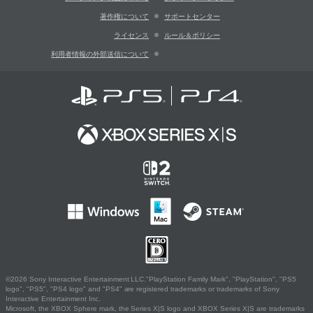
著作権について
サポートセンター
ライセンス
ルール＆ポリシー
利用者情報の外部送信について
©2026 Sony Interactive Entertainment LLC."PlayStation Family Mark", "PlayStation", "PS5
logo", "PS5", "PS4 logo" and "PS4" are registered trademarks or trademarks of Sony
Interactive Entertainment Inc.
Microsoft, the XBOX Sphere mark, the Series X|S logo and XBOX Series X|S are trademarks