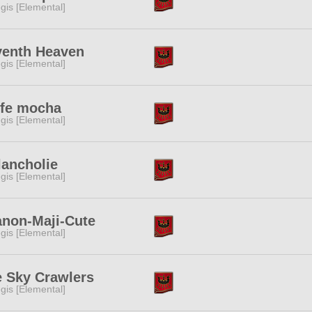
gis [Elemental]
venth Heaven
gis [Elemental]
ffe mocha
gis [Elemental]
ancholie
gis [Elemental]
non-Maji-Cute
gis [Elemental]
 Sky Crawlers
gis [Elemental]