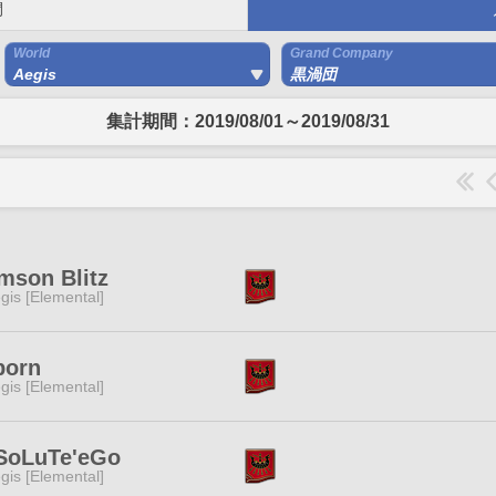
間
World
Grand Company
Aegis
黒渦団
集計期間：2019/08/01～2019/08/31
mson Blitz
gis [Elemental]
born
gis [Elemental]
SoLuTe'eGo
gis [Elemental]