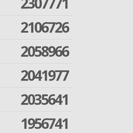
2307771
2106726
2058966
2041977
2035641
1956741