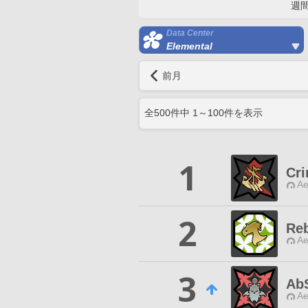
週
Data Center
Elemental
前月
全
500
件中
1
～
100
件を表示
1
Cri
Ae
2
Re
Ae
3
Ab
Ae