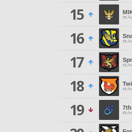
15
MI
Ae
16
Sn
Ae
17
Sp
Ae
18
Twi
Ae
19
7th
Ae
Fo