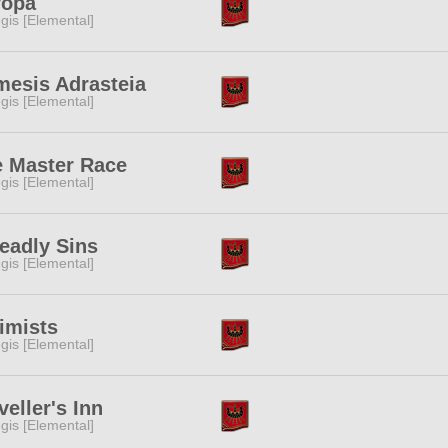
ropa
gis [Elemental]
esis Adrasteia
gis [Elemental]
 Master Race
gis [Elemental]
eadly Sins
gis [Elemental]
imists
gis [Elemental]
veller's Inn
gis [Elemental]