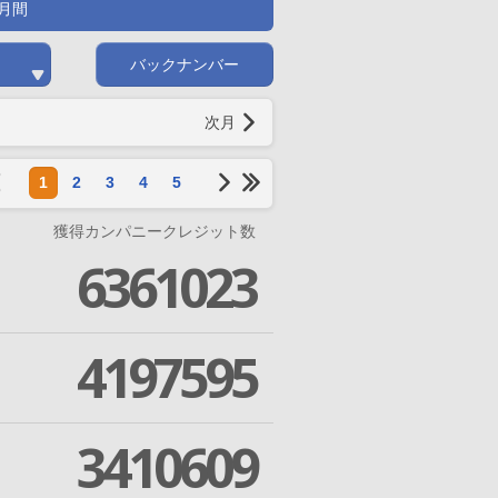
月間
バックナンバー
次月
1
2
3
4
5
獲得カンパニークレジット数
6361023
4197595
3410609