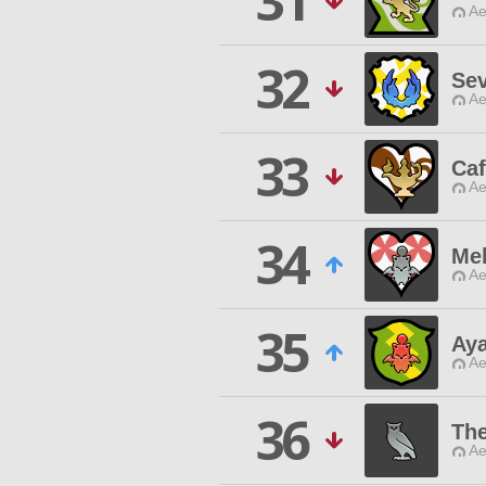
31
Ae
32
Se
Ae
33
Ca
Ae
34
Mel
Ae
35
Aya
Ae
36
The
Ae