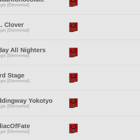
gis [Elemental]
L. Clover
gis [Elemental]
day All Nighters
gis [Elemental]
rd Stage
gis [Elemental]
ddingway Yokotyo
gis [Elemental]
iacOfFate
gis [Elemental]