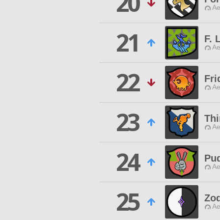
20
Ae
21
F. 
Ae
22
Fri
Ae
23
Thi
Ae
24
Pu
Ae
25
Zod
Ae