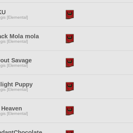
KU
gis [Elemental]
ack Mola mola
gis [Elemental]
rout Savage
gis [Elemental]
light Puppy
gis [Elemental]
 Heaven
gis [Elemental]
ndantChocolate