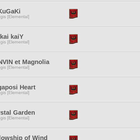
KuGaKi
gis [Elemental]
kai kaiY
gis [Elemental]
VIN et Magnolia
gis [Elemental]
aposi Heart
gis [Elemental]
stal Garden
gis [Elemental]
lowship of Wind