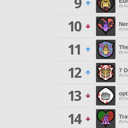
9
Eu
Ae
10
Nem
Ae
11
The
Ae
12
7 D
Ae
13
opt
Ae
14
Tra
Ae