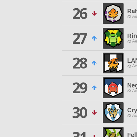
26
Ra
Ae
27
Rin
Ae
28
LAN
Ae
29
Neg
Ae
30
Cry
Ae
Fel