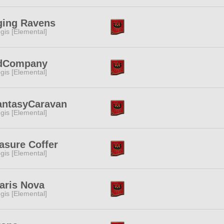
ging Ravens
gis [Elemental]
dCompany
gis [Elemental]
antasyCaravan
gis [Elemental]
asure Coffer
gis [Elemental]
aris Nova
gis [Elemental]