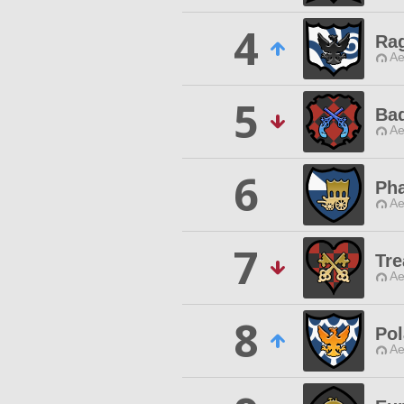
4
Ra
Ae
5
Ba
Ae
6
Ph
Ae
7
Tre
Ae
8
Pol
Ae