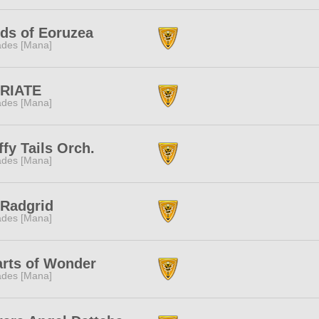
ds of Eoruzea
des [Mana]
RIATE
des [Mana]
ffy Tails Orch.
des [Mana]
:Radgrid
des [Mana]
rts of Wonder
des [Mana]