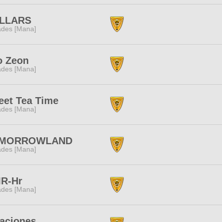
LLARS
des [Mana]
o Zeon
des [Mana]
eet Tea Time
des [Mana]
MORROWLAND
des [Mana]
R-Hr
des [Mana]
aciones