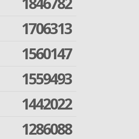
1846782
1706313
1560147
1559493
1442022
1286088