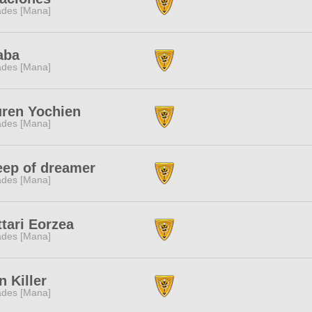
des [Mana]
aba
des [Mana]
ren Yochien
des [Mana]
ep of dreamer
des [Mana]
tari Eorzea
des [Mana]
n Killer
des [Mana]