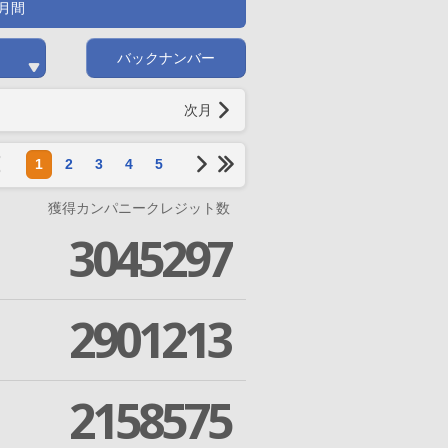
月間
バックナンバー
次月
1
2
3
4
5
獲得カンパニークレジット数
3045297
2901213
2158575