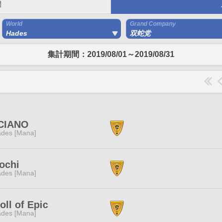
間
World
Grand Company
Hades
双蛇党
集計期間：2019/08/01～2019/08/31
CIANO
des [Mana]
ochi
des [Mana]
oll of Epic
des [Mana]