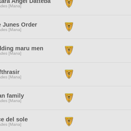
ara Angel Datteba
des [Mana]
 Junes Order
des [Mana]
dding maru men
des [Mana]
fthrasir
des [Mana]
n family
des [Mana]
e del sole
des [Mana]