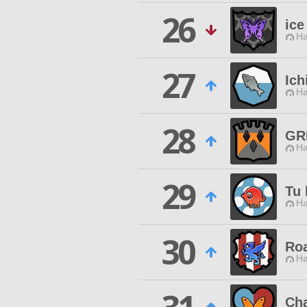
26
ice
Ha
27
Ich
Ha
28
GR
Ha
29
Tu 
Ha
30
Roa
Ha
Ch