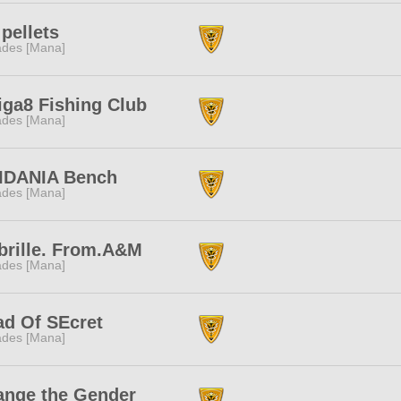
 pellets
des [Mana]
iga8 Fishing Club
des [Mana]
IDANIA Bench
des [Mana]
brille. From.A&M
des [Mana]
d Of SEcret
des [Mana]
ange the Gender