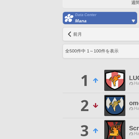
週
Data Center
Mana
前月
全
500
件中
1
～
100
件を表示
1
LU
Ha
2
om
Ha
3
Scr
Ha