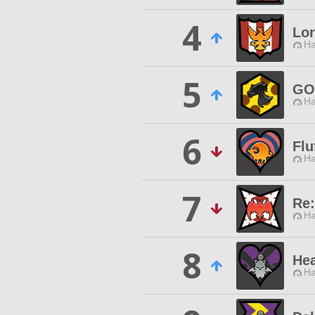
4
Lor
Ha
5
GO
Ha
6
Flu
Ha
7
Re
Ha
8
Hea
Ha