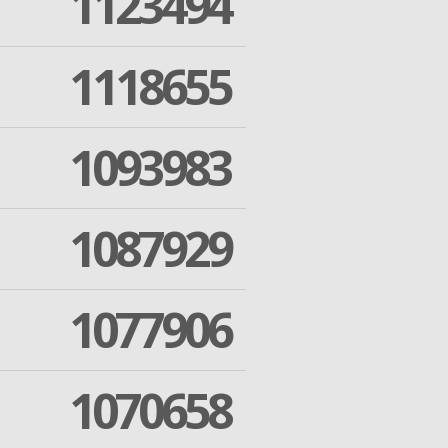
1123494
1118655
1093983
1087929
1077906
1070658