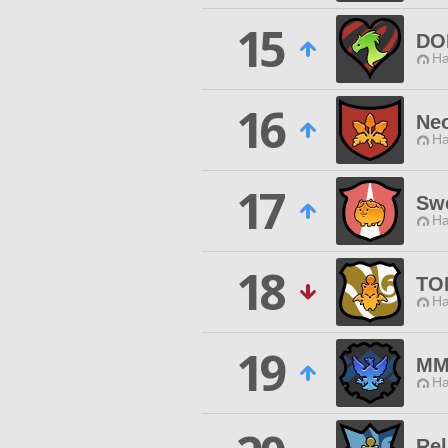
15
DO
Ha
16
Ne
Ha
17
Sw
Ha
18
TO
Ha
19
MM
Ha
Rel