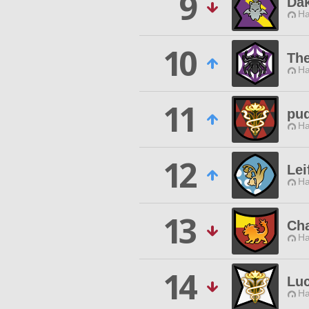
9
Dak
Ha
10
The
Ha
11
pu
Ha
12
Lei
Ha
13
Cha
Ha
14
Luc
Ha