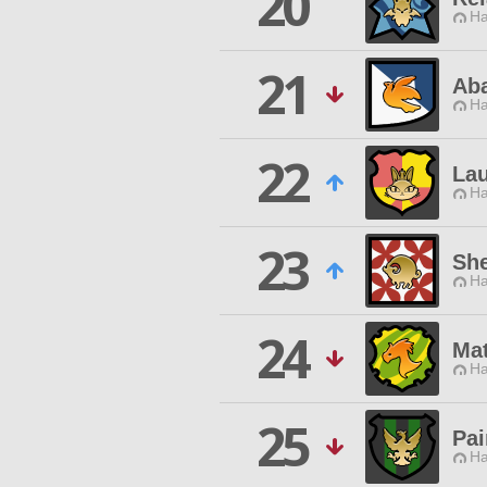
20
Ha
21
Ab
Ha
22
Lau
Ha
23
She
Ha
24
Mat
Ha
25
Pai
Ha