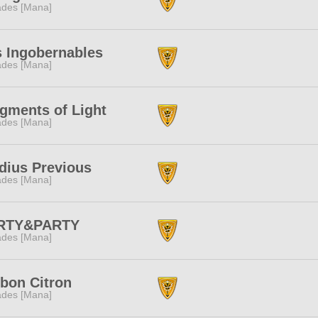
des [Mana]
 Ingobernables
des [Mana]
gments of Light
des [Mana]
dius Previous
des [Mana]
RTY&PARTY
des [Mana]
bon Citron
des [Mana]