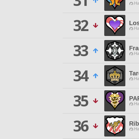
31
Ha
32
Los
Ha
33
Fra
Ha
34
Tar
Ha
35
PA
Ha
36
Rib
Ha