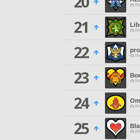
20
Ifr
21
Lib
Ifr
22
pro
Ifr
23
Bo
Ifr
24
Ome
Ifr
25
Bla
Ifr