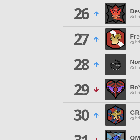
26
Dev
Ifr
27
Fr
Ifr
28
No
Ifr
29
Bo
Ifr
30
GR
Ifr
OM