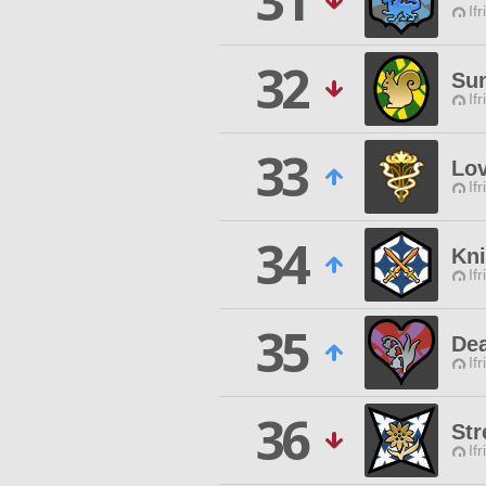
31
Ifr
32
Su
Ifr
33
Lo
Ifr
34
Kni
Ifr
35
De
Ifr
36
Str
Ifr