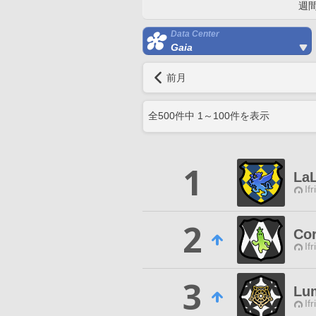
週
Data Center
Gaia
前月
全
500
件中
1
～
100
件を表示
1
La
Ifr
2
Co
Ifr
3
Lum
Ifr