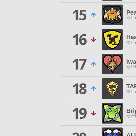
15
Pea
Ifr
16
Has
Ifr
17
Iwa
Ifr
18
TA
Ifr
19
Bri
Ifr
AL