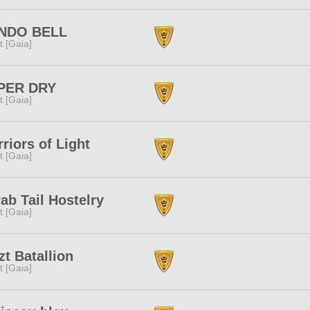
NDO BELL
it [Gaia]
PER DRY
it [Gaia]
riors of Light
it [Gaia]
ab Tail Hostelry
it [Gaia]
zt Batallion
it [Gaia]