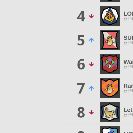
4
LO
Ifr
5
SU
Ifr
6
War
Ifr
7
Rar
Ifr
8
Let
Ifr