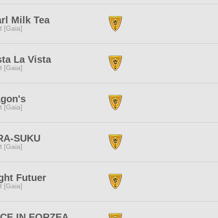
rl Milk Tea
it [Gaia]
ta La Vista
it [Gaia]
gon's
it [Gaia]
RA-SUKU
it [Gaia]
ght Futuer
it [Gaia]
ICE IN EORZEA