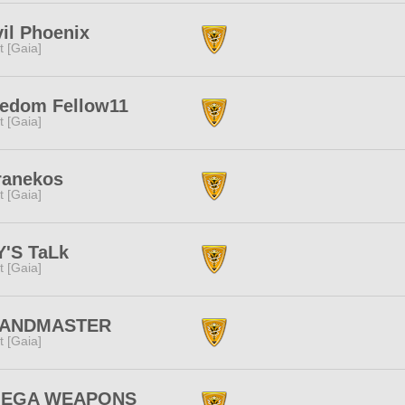
il Phoenix
it [Gaia]
eedom Fellow11
it [Gaia]
ranekos
it [Gaia]
Y'S TaLk
it [Gaia]
ANDMASTER
it [Gaia]
EGA WEAPONS