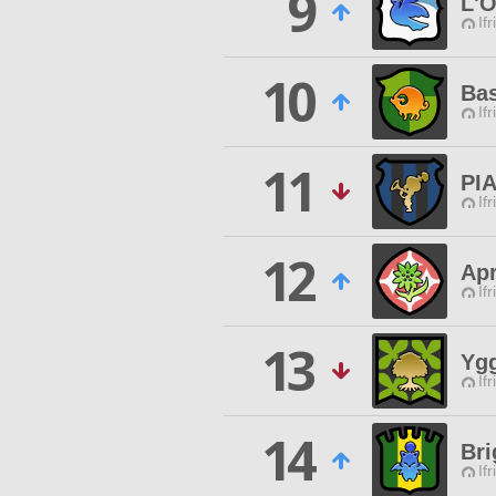
9
L'O
Ifr
10
Bas
Ifr
11
PI
Ifr
12
Apr
Ifr
13
Ygg
Ifr
14
Bri
Ifr