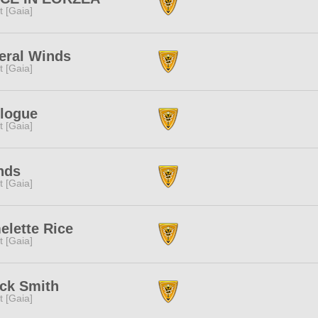
it [Gaia]
eral Winds
it [Gaia]
logue
it [Gaia]
nds
it [Gaia]
lette Rice
it [Gaia]
ck Smith
it [Gaia]