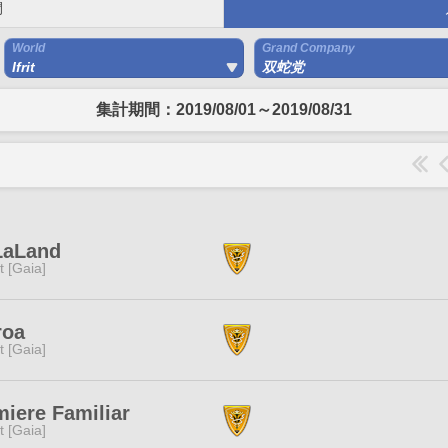
間
World
Grand Company
Ifrit
双蛇党
集計期間：2019/08/01～2019/08/31
LaLand
it [Gaia]
roa
it [Gaia]
iere Familiar
it [Gaia]