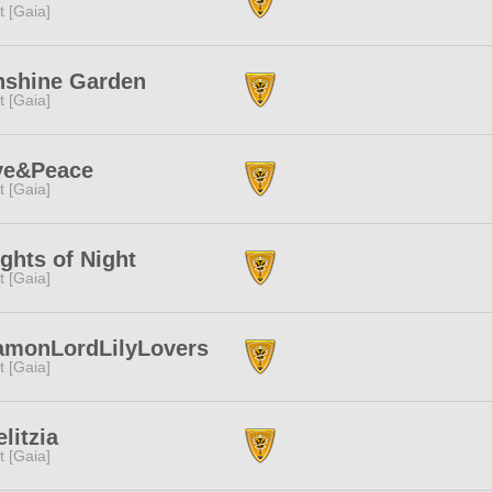
it [Gaia]
nshine Garden
it [Gaia]
ve&Peace
it [Gaia]
ghts of Night
it [Gaia]
amonLordLilyLovers
it [Gaia]
elitzia
it [Gaia]