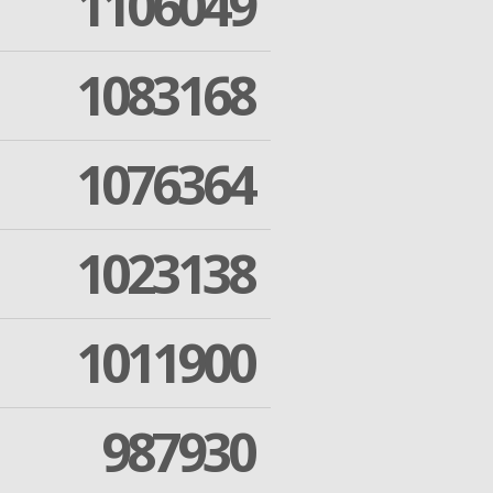
1106049
1083168
1076364
1023138
1011900
987930