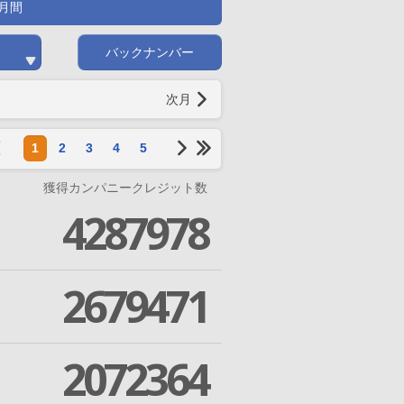
月間
バックナンバー
次月
1
2
3
4
5
獲得カンパニークレジット数
4287978
2679471
2072364