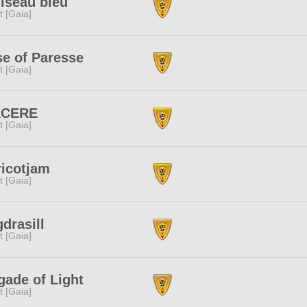
iseau bleu
it [Gaia]
e of Paresse
it [Gaia]
ACERE
it [Gaia]
icotjam
it [Gaia]
drasill
it [Gaia]
gade of Light
it [Gaia]