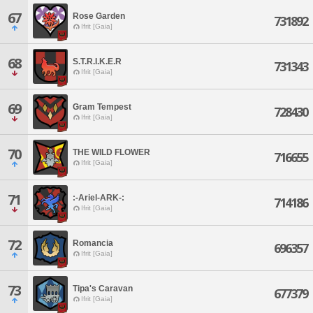
67
Rose Garden
731892
Ifrit [Gaia]
68
S.T.R.I.K.E.R
731343
Ifrit [Gaia]
69
Gram Tempest
728430
Ifrit [Gaia]
70
THE WILD FLOWER
716655
Ifrit [Gaia]
71
:-Ariel-ARK-:
714186
Ifrit [Gaia]
72
Romancia
696357
Ifrit [Gaia]
73
Tipa's Caravan
677379
Ifrit [Gaia]