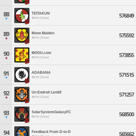
88
TEITAKUN
576849
Ifrit [Gaia]
89
Moon Maiden
575592
Ifrit [Gaia]
90
MOGU.com
573855
Ifrit [Gaia]
91
ADABANA
571515
Ifrit [Gaia]
92
Un Endroit Lenitif
571257
Ifrit [Gaia]
93
SolarSystemGalaxyFC
568500
Ifrit [Gaia]
94
Feedback From D-to-D
565662