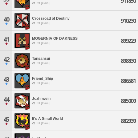
911850
Ifrit [Gaia]
40
Crossroad of Destiny
910230
Ifrit [Gaia]
41
MOGERNIA OF DAKNESS
899229
Ifrit [Gaia]
42
Tansansui
898830
Ifrit [Gaia]
43
Friend_Ship
886581
Ifrit [Gaia]
44
Jozhnwein
885009
Ifrit [Gaia]
45
It's A Small World
882939
Ifrit [Gaia]