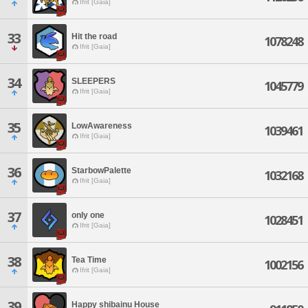
Ifrit [Gaia]
33
Hit the road
1078248
Ifrit [Gaia]
34
SLEEPERS
1045779
Ifrit [Gaia]
35
LowAwareness
1039461
Ifrit [Gaia]
36
StarbowPalette
1032168
Ifrit [Gaia]
37
only one
1028451
Ifrit [Gaia]
38
Tea Time
1002156
Ifrit [Gaia]
39
Happy shibainu House