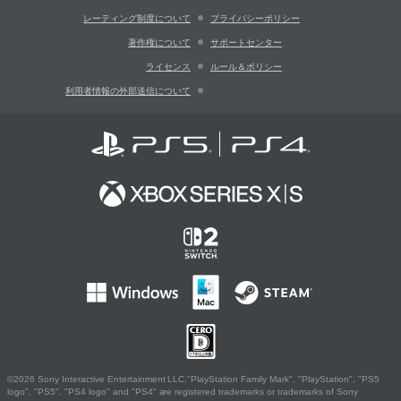
レーティング制度について
プライバシーポリシー
著作権について
サポートセンター
ライセンス
ルール＆ポリシー
利用者情報の外部送信について
©2026 Sony Interactive Entertainment LLC."PlayStation Family Mark", "PlayStation", "PS5
logo", "PS5", "PS4 logo" and "PS4" are registered trademarks or trademarks of Sony