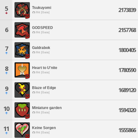
5
Tsukuyomi
2173839
Ifrit [Gaia]
GODSPEED
6
2157768
Ifrit [Gaia]
7
Galdrabok
1800405
Ifrit [Gaia]
8
Heart to U'nite
1780590
Ifrit [Gaia]
9
Blaze of Edge
1689120
Ifrit [Gaia]
10
Miniature garden
1594320
Ifrit [Gaia]
11
Keine Sorgen
1555866
Ifrit [Gaia]