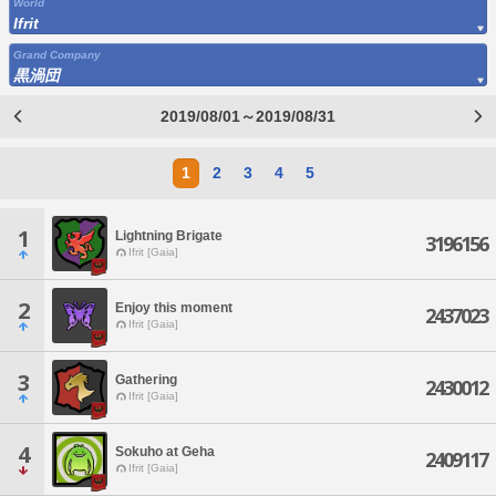
World
Ifrit
Grand Company
黒渦団
2019/08/01～2019/08/31
1
2
3
4
5
1
Lightning Brigate
3196156
Ifrit [Gaia]
2
Enjoy this moment
2437023
Ifrit [Gaia]
3
Gathering
2430012
Ifrit [Gaia]
4
Sokuho at Geha
2409117
Ifrit [Gaia]