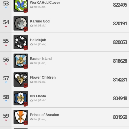
53
WorKAHoLIC.over
822495
Ifrit [Gaia]
54
Karuno God
820191
Ifrit [Gaia]
55
Hallelujah
820053
Ifrit [Gaia]
56
Easter Island
818628
Ifrit [Gaia]
57
Flower Children
814281
Ifrit [Gaia]
58
Iris Flasta
804948
Ifrit [Gaia]
59
Prince of Ascalon
801960
Ifrit [Gaia]