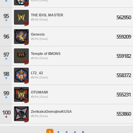
Ifrit [Gaia]
95
THE IDOL MASTER
562950
Ifrit [Gaia]
Genesis
96
559209
Ifrit [Gaia]
97
Temple of IIMONS
559182
Ifrit [Gaia]
98
LT2_42
558372
Ifrit [Gaia]
99
OTUMAMI
555231
Ifrit [Gaia]
100
ZenkakuOomojinoKUSA
553860
Ifrit [Gaia]
1
2
3
4
5