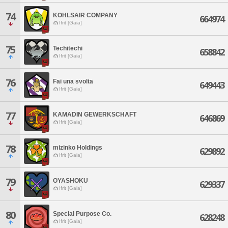
74
KOHLSAIR COMPANY
664974
Ifrit [Gaia]
75
Techitechi
658842
Ifrit [Gaia]
76
Fai una svolta
649443
Ifrit [Gaia]
77
KAMADIN GEWERKSCHAFT
646869
Ifrit [Gaia]
78
mizinko Holdings
629892
Ifrit [Gaia]
79
OYASHOKU
629337
Ifrit [Gaia]
80
Special Purpose Co.
628248
Ifrit [Gaia]