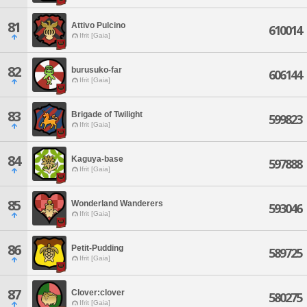
81
Attivo Pulcino
610014
Ifrit [Gaia]
82
burusuko-far
606144
Ifrit [Gaia]
83
Brigade of Twilight
599823
Ifrit [Gaia]
84
Kaguya-base
597888
Ifrit [Gaia]
85
Wonderland Wanderers
593046
Ifrit [Gaia]
86
Petit-Pudding
589725
Ifrit [Gaia]
87
Clover:clover
580275
Ifrit [Gaia]