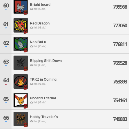
60
Bright beard
799968
Ifrit [Gaia]
61
Red Dragon
777060
Ifrit [Gaia]
62
Neo BuLu
776811
Ifrit [Gaia]
63
Blipping Shift Down
765528
Ifrit [Gaia]
64
TKKZ in Coming
763893
Ifrit [Gaia]
65
Phoenix Eternal
754161
Ifrit [Gaia]
66
Hobby Traveler's
749883
Ifrit [Gaia]