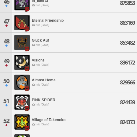
46
in_liberta
875853
Ifrit [Gaia]
47
Eternal Friendship
863169
Ifrit [Gaia]
48
Gluck Auf
853482
Ifrit [Gaia]
49
Visions
836172
Ifrit [Gaia]
50
Almost Home
829566
Ifrit [Gaia]
51
PINK SPIDER
824439
Ifrit [Gaia]
52
Village of Takenoko
824373
Ifrit [Gaia]