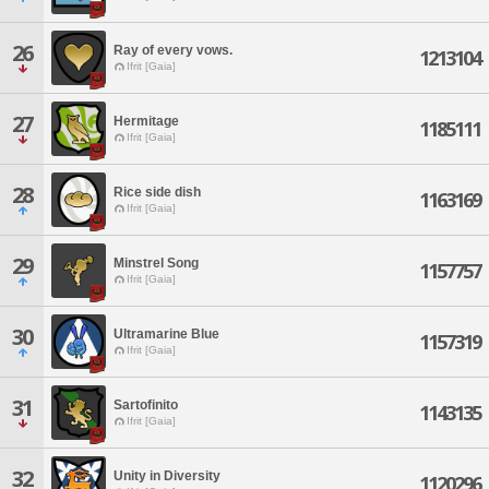
26
Ray of every vows.
1213104
Ifrit [Gaia]
27
Hermitage
1185111
Ifrit [Gaia]
28
Rice side dish
1163169
Ifrit [Gaia]
29
Minstrel Song
1157757
Ifrit [Gaia]
30
Ultramarine Blue
1157319
Ifrit [Gaia]
31
Sartofinito
1143135
Ifrit [Gaia]
32
Unity in Diversity
1120296