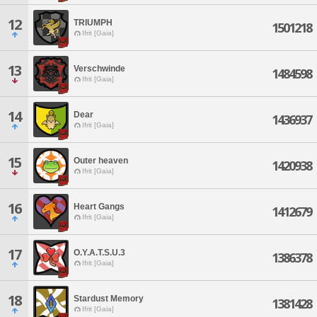
12
TRIUMPH
1501218
Ifrit [Gaia]
13
Verschwinde
1484598
Ifrit [Gaia]
14
Dear
1436937
Ifrit [Gaia]
15
Outer heaven
1420938
Ifrit [Gaia]
16
Heart Gangs
1412679
Ifrit [Gaia]
17
O.Y.A.T.S.U.3
1386378
Ifrit [Gaia]
18
Stardust Memory
1381428
Ifrit [Gaia]