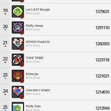
19
Let's EAT Moogle
1379631
Ifrit [Gaia]
20
Fluffy sheep
1291110
Ifrit [Gaia]
21
GO!GO! Puukichi
1260303
Ifrit [Gaia]
22
TUKE TRIBE
1223118
Ifrit [Gaia]
23
Einherjar
1221021
Ifrit [Gaia]
24
chocobo's knight
1214610
Ifrit [Gaia]
25
Fluffy Tails
1213944
Ifrit [Gaia]