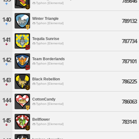
789846
Typhon [Elemental]
140
Winter Triangle
789132
Typhon [Elemental]
141
Tequila Sunrise
787734
Typhon [Elemental]
142
Team Borderlands
787101
Typhon [Elemental]
143
Black Rebellion
786225
Typhon [Elemental]
144
CottonCandy
786063
Typhon [Elemental]
145
Bellflower
783141
Typhon [Elemental]