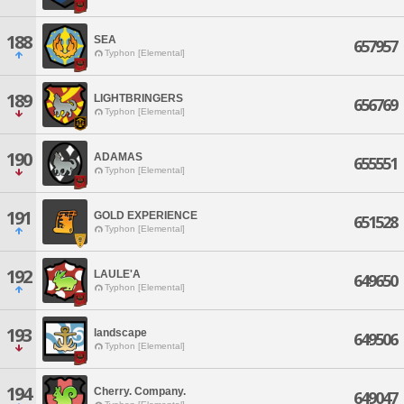
188
SEA
657957
Typhon [Elemental]
189
LIGHTBRINGERS
656769
Typhon [Elemental]
190
ADAMAS
655551
Typhon [Elemental]
191
GOLD EXPERIENCE
651528
Typhon [Elemental]
192
LAULE'A
649650
Typhon [Elemental]
193
landscape
649506
Typhon [Elemental]
194
Cherry. Company.
649047