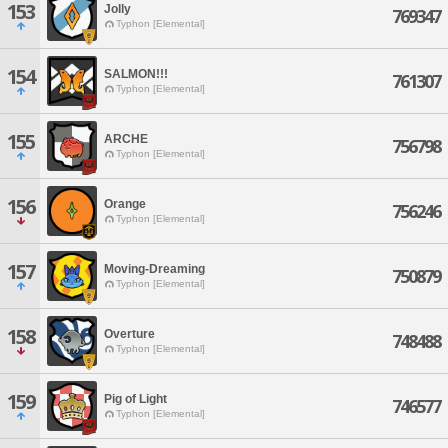
153
Jolly
769347
Typhon [Elemental]
154
SALMON!!!
761307
Typhon [Elemental]
155
ARCHE
756798
Typhon [Elemental]
156
Orange
756246
Typhon [Elemental]
157
Moving-Dreaming
750879
Typhon [Elemental]
158
Overture
748488
Typhon [Elemental]
159
Pig of Light
746577
Typhon [Elemental]