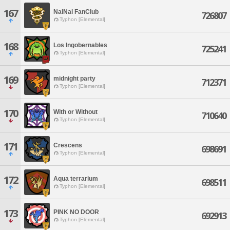
167
NaiNai FanClub
726807
Typhon [Elemental]
168
Los Ingobernables
725241
Typhon [Elemental]
169
midnight party
712371
Typhon [Elemental]
170
With or Without
710640
Typhon [Elemental]
171
Crescens
698691
Typhon [Elemental]
172
Aqua terrarium
698511
Typhon [Elemental]
173
PINK NO DOOR
692913
Typhon [Elemental]