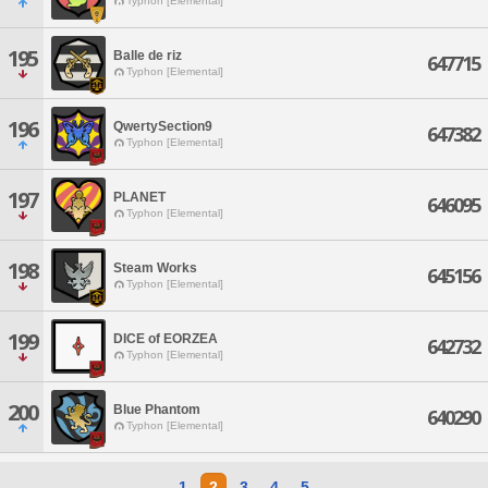
Typhon [Elemental]
195
Balle de riz
647715
Typhon [Elemental]
196
QwertySection9
647382
Typhon [Elemental]
197
PLANET
646095
Typhon [Elemental]
198
Steam Works
645156
Typhon [Elemental]
199
DICE of EORZEA
642732
Typhon [Elemental]
200
Blue Phantom
640290
Typhon [Elemental]
1
2
3
4
5