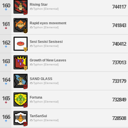
160
Rising Star
744117
Typhon [Elemental]
161
Rapid eyes movement
741843
Typhon [Elemental]
162
Sesi Sesisi Sesisesi
740412
Typhon [Elemental]
163
Growth of New Leaves
737013
Typhon [Elemental]
164
SAND GLASS
733179
Typhon [Elemental]
165
Fortuna
732849
Typhon [Elemental]
166
TanSanSui
728508
Typhon [Elemental]