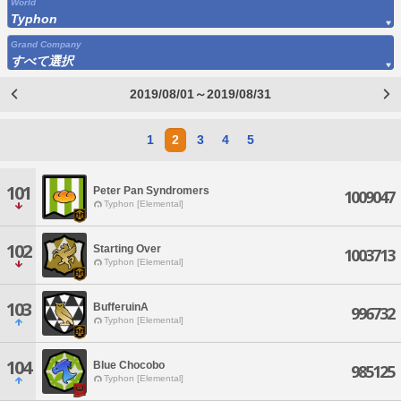
World
Typhon
Grand Company
すべて選択
2019/08/01～2019/08/31
1
2
3
4
5
101
Peter Pan Syndromers
1009047
Typhon [Elemental]
102
Starting Over
1003713
Typhon [Elemental]
103
BufferuinA
996732
Typhon [Elemental]
104
Blue Chocobo
985125
Typhon [Elemental]