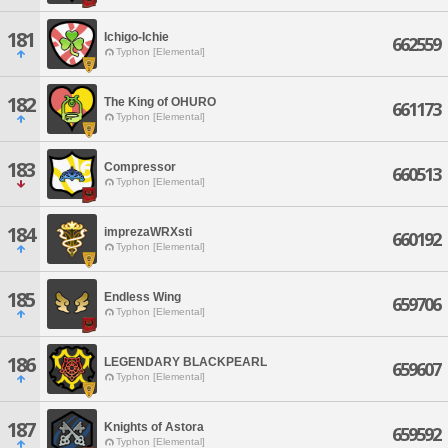
181
Ichigo-Ichie
662559
Typhon [Elemental]
182
The King of OHURO
661173
Typhon [Elemental]
183
Compressor
660513
Typhon [Elemental]
184
imprezaWRXsti
660192
Typhon [Elemental]
185
Endless Wing
659706
Typhon [Elemental]
186
LEGENDARY BLACKPEARL
659607
Typhon [Elemental]
187
Knights of Astora
659592
Typhon [Elemental]