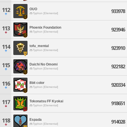
112
OUO
933978
Typhon [Elemental]
113
Phoenix Foundation
923946
Typhon [Elemental]
114
tofu_mental
923910
Typhon [Elemental]
115
Daichi No Omomi
922182
Typhon [Elemental]
116
8bit color
920334
Typhon [Elemental]
117
Tokonatsu FF Kyokai
918651
Typhon [Elemental]
118
Espada
914028
Typhon [Elemental]