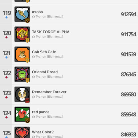
119
asobo
912594
Typhon [Elemental]
120
TASK FORCE ALPHA
911754
Typhon [Elemental]
121
Cait Sith Cafe
901539
Typhon [Elemental]
122
Oriental Dread
876345
Typhon [Elemental]
123
Remember Forever
869580
Typhon [Elemental]
124
red panda
859548
Typhon [Elemental]
125
What Color?
846933
Typhon [Elemental]