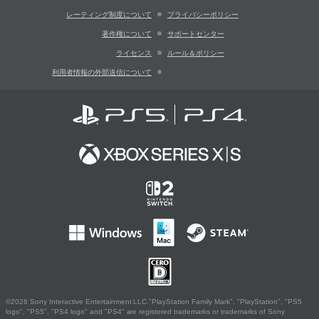
レーティング制度について
プライバシーポリシー
著作権について
サポートセンター
ライセンス
ルール＆ポリシー
利用者情報の外部送信について
©2026 Sony Interactive Entertainment LLC."PlayStation Family Mark", "PlayStation", "PS5
logo", "PS5", "PS4 logo" and "PS4" are registered trademarks or trademarks of Sony