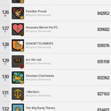
126
Familiar Proud
842952
Typhon [Elemental]
127
Housaku Meron Pai FC
839682
Typhon [Elemental]
128
SUNSET FLOWERS
839376
Typhon [Elemental]
129
arc the rad
835158
Typhon [Elemental]
130
Osampo Chu!!wawa
832362
Typhon [Elemental]
131
::Marilyn::
827163
Typhon [Elemental]
132
The Big Bang Theory
814431