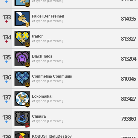
Typhon [Elemental]
133
Flugel Der Freiheit
814035
Typhon [Elemental]
134
traitor
813327
Typhon [Elemental]
135
Black Talos
813204
Typhon [Elemental]
136
Commelina Communis
810045
Typhon [Elemental]
137
Lokomaikai
803427
Typhon [Elemental]
138
Chigura
793860
Typhon [Elemental]
139
KOBUSI_IttetuDestroy