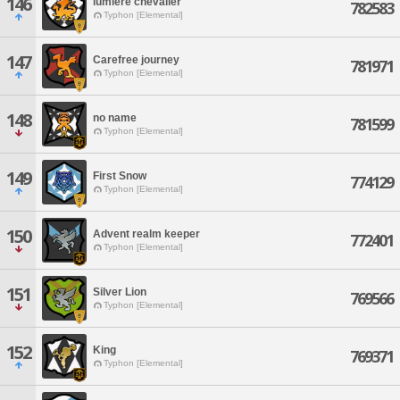
146
lumiere chevalier
782583
Typhon [Elemental]
147
Carefree journey
781971
Typhon [Elemental]
148
no name
781599
Typhon [Elemental]
149
First Snow
774129
Typhon [Elemental]
150
Advent realm keeper
772401
Typhon [Elemental]
151
Silver Lion
769566
Typhon [Elemental]
152
King
769371
Typhon [Elemental]