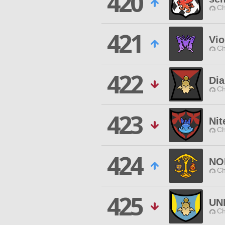
420
Ch
421
Vio
Ch
422
Di
Ch
423
Nit
Ch
424
NO
Ch
425
UN
Ch