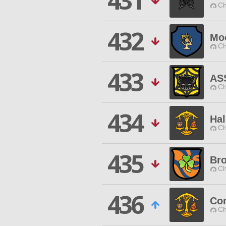
431
Ch
432
Mo
Ch
433
AS
Ch
434
Ha
Ch
435
Br
Ch
436
Co
Ch