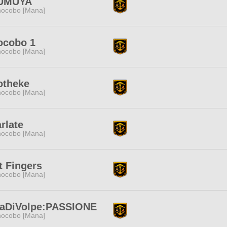
UMUYA
ocobo [Mana]
ocobo 1
ocobo [Mana]
otheke
ocobo [Mana]
rlate
ocobo [Mana]
 Fingers
ocobo [Mana]
laDiVolpe:PASSIONE
ocobo [Mana]