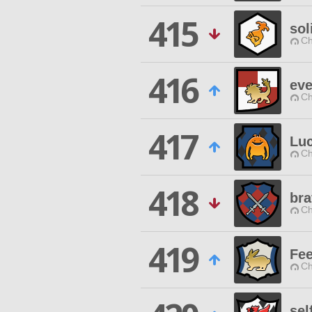
415
sol
Ch
416
ev
Ch
417
Lu
Ch
418
bra
Ch
419
Fee
Ch
sel