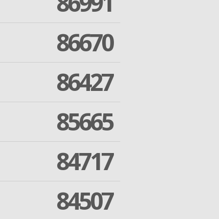
86991
86670
86427
85665
84717
84507