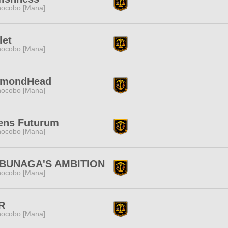
ocobo [Mana]
let
ocobo [Mana]
amondHead
ocobo [Mana]
ens Futurum
ocobo [Mana]
BUNAGA'S AMBITION
ocobo [Mana]
R
ocobo [Mana]