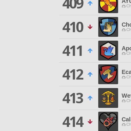
409
AY
Ch
410
Ch
Ch
411
Ap
Ch
412
Eca
Ch
413
Wet
Ch
414
Ca
Ch