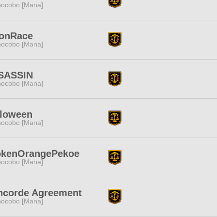
ocobo [Mana]
onRace
ocobo [Mana]
SASSIN
ocobo [Mana]
lloween
ocobo [Mana]
okenOrangePekoe
ocobo [Mana]
ncorde Agreement
ocobo [Mana]