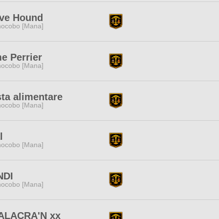
ave Hound
ocobo [Mana]
e Perrier
ocobo [Mana]
ta alimentare
ocobo [Mana]
l
ocobo [Mana]
NDI
ocobo [Mana]
 ALACRA'N xx