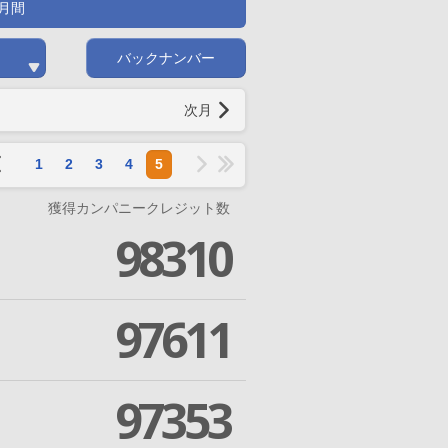
月間
バックナンバー
次月
1
2
3
4
5
獲得カンパニークレジット数
98310
97611
97353