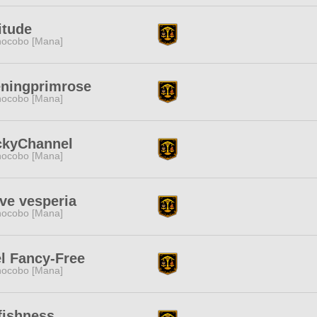
itude
ocobo [Mana]
eningprimrose
ocobo [Mana]
ckyChannel
ocobo [Mana]
ve vesperia
ocobo [Mana]
l Fancy-Free
ocobo [Mana]
fishness