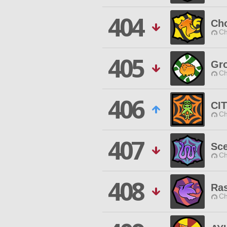
404
Ch
Ch
405
Gr
Ch
406
CI
Ch
407
Sce
Ch
408
Ras
Ch