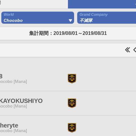
間
World
Grand Company
Chocobo
不滅隊
集計期間：2019/08/01～2019/08/31
8
ocobo [Mana]
KAYOKUSHIYO
ocobo [Mana]
heryte
ocobo [Mana]