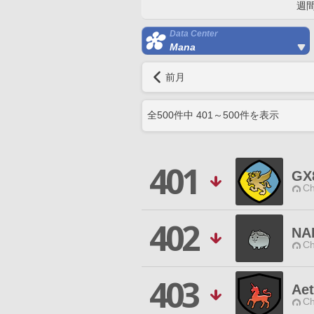
週
Data Center
Mana
前月
全
500
件中
401
～
500
件を表示
401
GX
Ch
402
NA
Ch
403
Aet
Ch