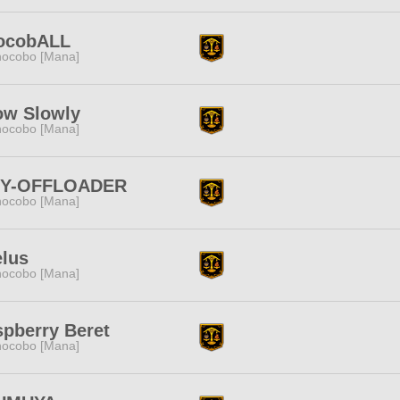
ocobALL
ocobo [Mana]
ow Slowly
ocobo [Mana]
TY-OFFLOADER
ocobo [Mana]
lus
ocobo [Mana]
pberry Beret
ocobo [Mana]