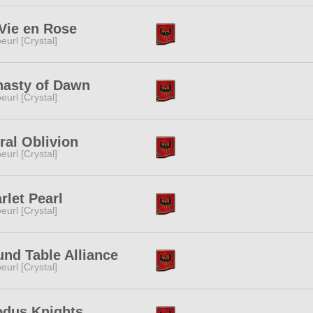
Vie en Rose
eurl [Crystal]
nasty of Dawn
eurl [Crystal]
ral Oblivion
eurl [Crystal]
rlet Pearl
eurl [Crystal]
nd Table Alliance
eurl [Crystal]
odus Knights