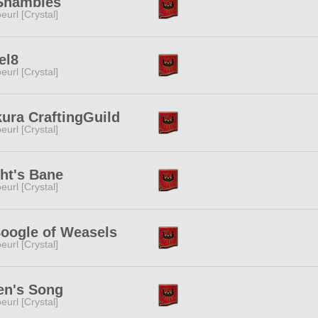
 Shambles
eurl [Crystal]
el8
eurl [Crystal]
ura CraftingGuild
eurl [Crystal]
ht's Bane
eurl [Crystal]
oogle of Weasels
eurl [Crystal]
en's Song
eurl [Crystal]