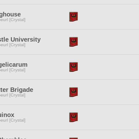
ghouse
eurl [Crystal]
tle University
eurl [Crystal]
gelicarum
eurl [Crystal]
ter Brigade
eurl [Crystal]
uinox
eurl [Crystal]