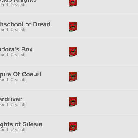
eurl [Crystal]
hschool of Dread
eurl [Crystal]
dora's Box
eurl [Crystal]
ire Of Coeurl
eurl [Crystal]
rdriven
eurl [Crystal]
ghts of Silesia
eurl [Crystal]