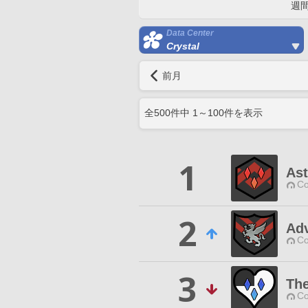
週
Data Center
Crystal
前月
全
500
件中
1
～
100
件を表示
1
Ast
Co
2
Adv
Co
3
The
Co