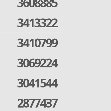
3608885
3413322
3410799
3069224
3041544
2877437