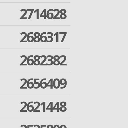
2714628
2686317
2682382
2656409
2621448