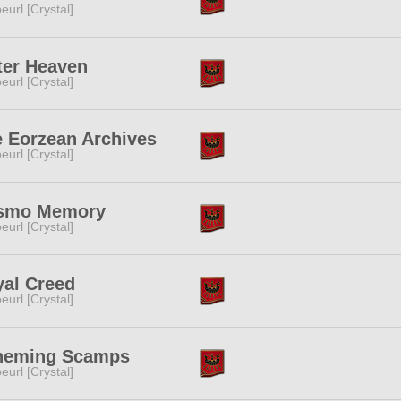
eurl [Crystal]
ter Heaven
eurl [Crystal]
 Eorzean Archives
eurl [Crystal]
smo Memory
eurl [Crystal]
al Creed
eurl [Crystal]
heming Scamps
eurl [Crystal]