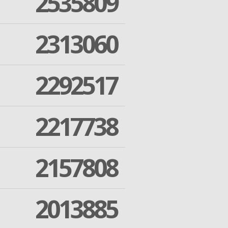
2535809
2313060
2292517
2217738
2157808
2013885