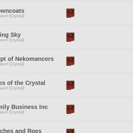
owncoats
eurl [Crystal]
ing Sky
eurl [Crystal]
pt of Nekomancers
eurl [Crystal]
es of the Crystal
eurl [Crystal]
ily Business Inc
eurl [Crystal]
tches and Roes