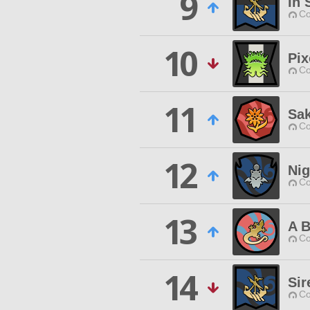
9
In
Co
10
Pix
Co
11
Sak
Co
12
Nig
Co
13
A B
Co
14
Sir
Co