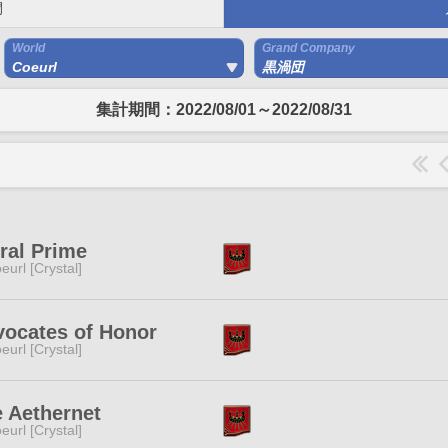
間
World
Grand Company
Coeurl
黒渦団
集計期間：2022/08/01～2022/08/31
ral Prime
eurl [Crystal]
ocates of Honor
eurl [Crystal]
 Aethernet
eurl [Crystal]