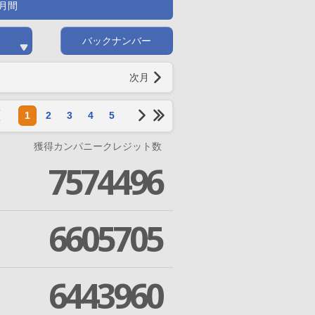
月間
バックナンバー
次月
1
2
3
4
5
獲得カンパニークレジット数
7574496
6605705
6443960