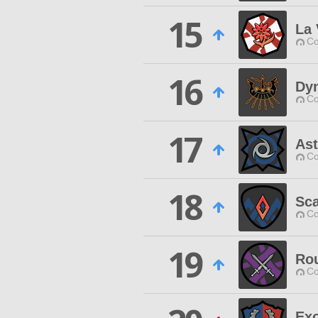
15
La 
Co
16
Dy
Co
17
Ast
Co
18
Sca
Co
19
Rou
Co
Ex