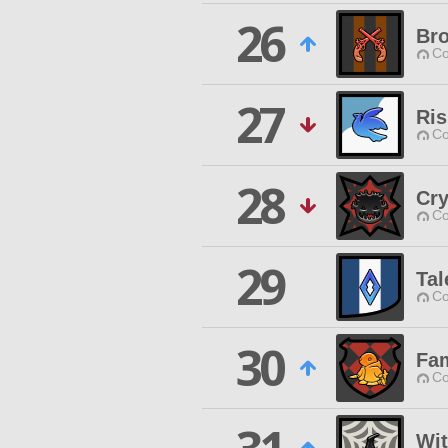
26
Br
Co
27
Ris
Co
28
Cry
Co
29
Tal
Co
30
Fam
Co
Wi