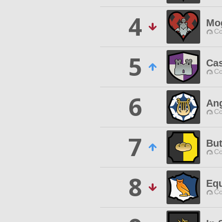
4
Mo
Co
5
Cas
Co
6
An
Co
7
But
Co
8
Eq
Co