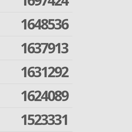
1697424
1648536
1637913
1631292
1624089
1523331