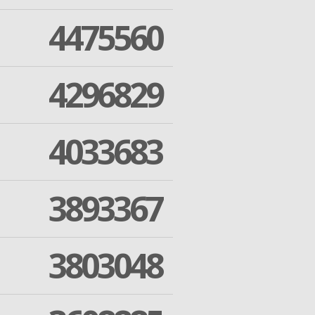
4475560
4296829
4033683
3893367
3803048