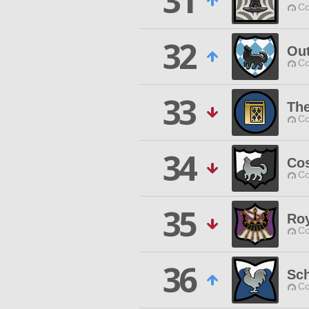
31
Co
32
Ou
Co
33
The
Co
34
Co
Co
35
Roy
Co
36
Sc
Co