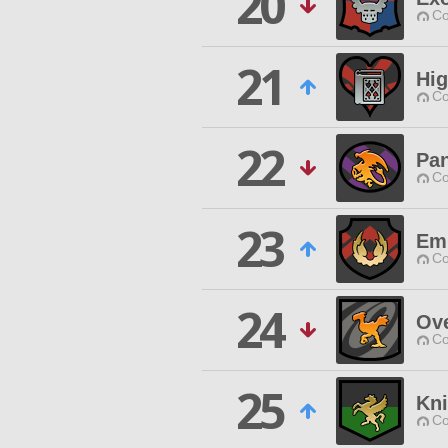
20
Co
21
Hig
Co
22
Pan
Co
23
Emp
Co
24
Ove
Co
25
Kni
Co