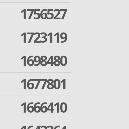
1756527
1723119
1698480
1677801
1666410