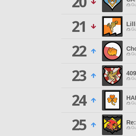
20
Gu
21
Lil
Gu
22
Ch
Gu
23
40
Gu
24
HA
Gu
25
Re:
Gu