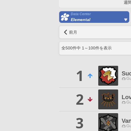
週
Data Center
Elemental
前月
全
500
件中
1
～
100
件を表示
1
Suc
Gu
2
Lo
Gu
3
Van
Gu