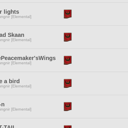
r lights
ngnir [Elemental]
ad Skaan
ngnir [Elemental]
ePeacemaker'sWings
ngnir [Elemental]
e a bird
ngnir [Elemental]
-n
ngnir [Elemental]
T-TAIL