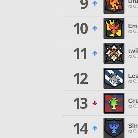
9
Dra
Gu
10
Em
Gu
11
twi
Gu
12
Les
Gu
13
Gr
Gu
14
Sin
Gu