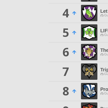
4
Let
Gu
5
LI
Gu
6
Th
Gu
7
Tri
Gu
8
Pr
Gu