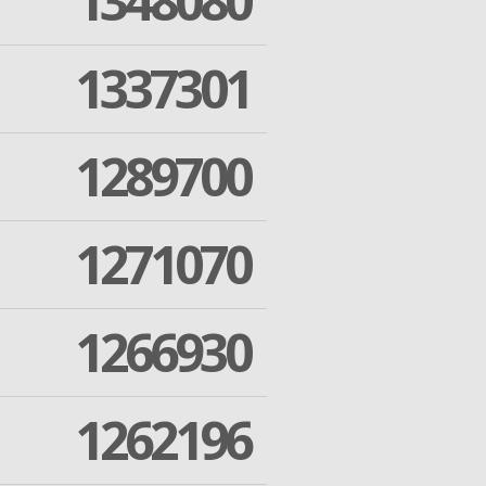
1348080
1337301
1289700
1271070
1266930
1262196