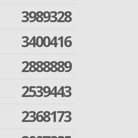
3989328
3400416
2888889
2539443
2368173