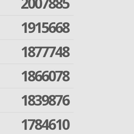
2007885
1915668
1877748
1866078
1839876
1784610