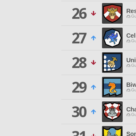
26
Res
Gu
27
Cel
Gu
28
Uni
Gu
29
Bi
Gu
30
Cha
Gu
So