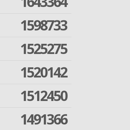
1643364
1598733
1525275
1520142
1512450
1491366