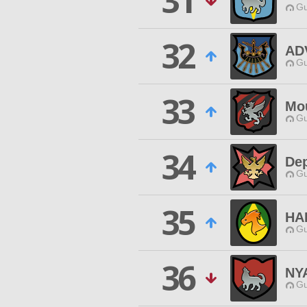
31
Gu
32
AD
Gu
33
Mo
Gu
34
Dep
Gu
35
HA
Gu
36
NY
Gu