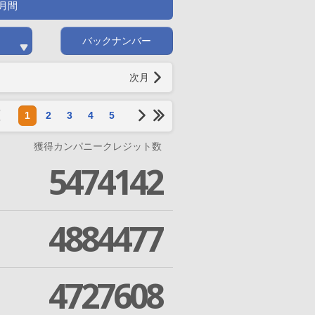
月間
バックナンバー
次月
1
2
3
4
5
獲得カンパニークレジット数
5474142
4884477
4727608