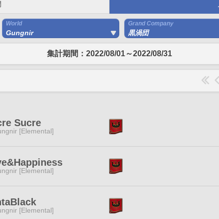
間
World
Grand Company
Gungnir
黒渦団
集計期間：2022/08/01～2022/08/31
re Sucre
ngnir [Elemental]
ve&Happiness
ngnir [Elemental]
taBlack
ngnir [Elemental]