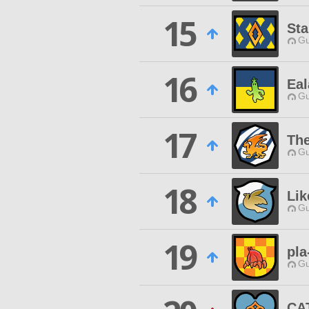
15
Sta
Gu
16
Eal
Gu
17
Th
Gu
18
Lik
Gu
19
pla
Gu
CA