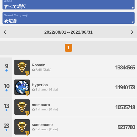
World
すべて選択
Grand Company
双蛇党
2022/08/01～2022/08/31
1
9
Roomin
13844565
Ridill [Gaia]
10
Hyperion
11940178
Bahamut [Gaia]
13
momotaro
10535718
Bahamut [Gaia]
23
sumomomo
9237780
Bahamut [Gaia]