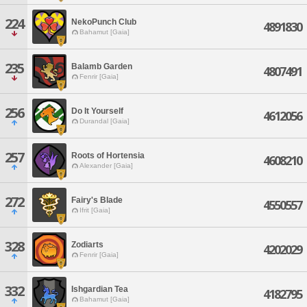
224
NekoPunch Club
4891830
Bahamut [Gaia]
235
Balamb Garden
4807491
Fenrir [Gaia]
256
Do It Yourself
4612056
Durandal [Gaia]
257
Roots of Hortensia
4608210
Alexander [Gaia]
272
Fairy's Blade
4550557
Ifrit [Gaia]
328
Zodiarts
4202029
Fenrir [Gaia]
332
Ishgardian Tea
4182795
Bahamut [Gaia]