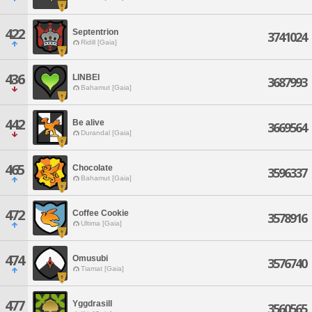
422
Septentrion
3741024
Ridill [Gaia]
436
LINBEI
3687993
Bahamut [Gaia]
442
Be alive
3669564
Durandal [Gaia]
465
Chocolate
3596337
Bahamut [Gaia]
472
Coffee Cookie
3578916
Ultima [Gaia]
474
Omusubi
3576740
Tiamat [Gaia]
477
Yggdrasill
3560565