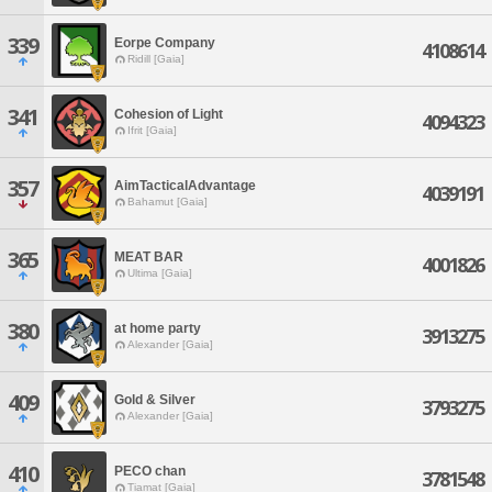
339
Eorpe Company
4108614
Ridill [Gaia]
341
Cohesion of Light
4094323
Ifrit [Gaia]
357
AimTacticalAdvantage
4039191
Bahamut [Gaia]
365
MEAT BAR
4001826
Ultima [Gaia]
380
at home party
3913275
Alexander [Gaia]
409
Gold & Silver
3793275
Alexander [Gaia]
410
PECO chan
3781548
Tiamat [Gaia]