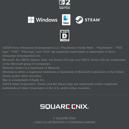
©2026 Sony Interactive Entertainment LLC."PlayStation Family Mark", "PlayStation", "PS5
logo", "PS5", "PS4 logo" and "PS4" are registered trademarks or trademarks of Sony
Interactive Entertainment Inc.
Microsoft, the XBOX Sphere mark, the Series X|S logo and XBOX Series X|S are trademarks
of the Microsoft group of companies.
Nintendo Switch is a trademark of Nintendo.
Windows is either a registered trademark or trademark of Microsoft Corporation in the United
States and/or other countries.
Mac is a trademark of Apple Inc.
©2026 Valve Corporation. Steam and the Steam logo are trademarks and/or registered
trademarks of Valve Corporation in the U.S. and/or other countries.
© SQUARE ENIX
LOGO ILLUSTRATION:© YOSHITAKA AMANO