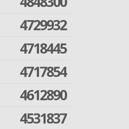
4848300
4729932
4718445
4717854
4612890
4531837