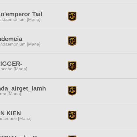
o'emperor Tail
ndaemonium [Mana]
ademeia
ndaemonium [Mana]
RIGGER-
ocobo [Mana]
ada_airget_lamh
ura [Mana]
EN KIEN
samune [Mana]