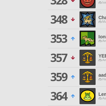
328
Ix
348
Cha
Ma
353
Ion
An
357
YE
An
359
aa
Ha
364
Le
As