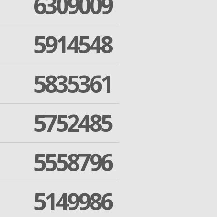
6309009
5914548
5835361
5752485
5558796
5149986