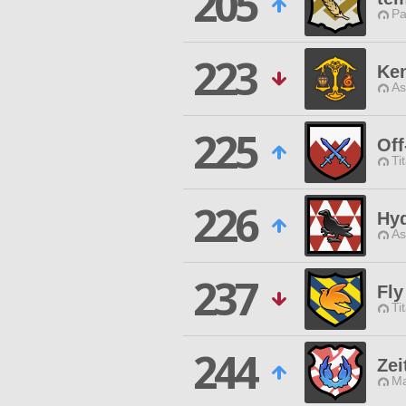
205
Pa
223
Ke
As
225
Off
Ti
226
Hy
As
237
Fly
Ti
244
Zei
Ma