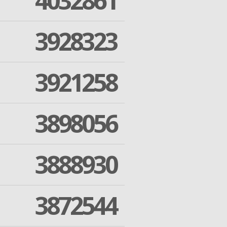
4032861
3928323
3921258
3898056
3888930
3872544