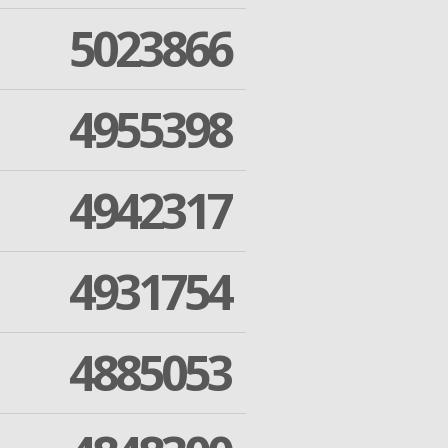
5023866
4955398
4942317
4931754
4885053