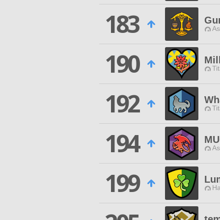
183
Gu
As
190
Mi
Ti
192
Wha
Ti
194
MU
As
199
Lu
Ha
te