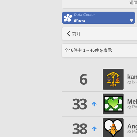
週
Data Center
Mana
前月
全
46
件中
1
～
46
件を表示
6
kan
Ix
33
Me
Pa
38
Ang
Pa