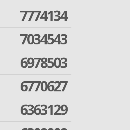
7774134
7034543
6978503
6770627
6363129