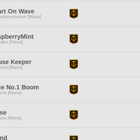
art On Wave
ndaemonium [Mana]
spberryMint
des [Mana]
use Keeper
ima [Mana]
ie No.1 Boom
ura [Mana]
se
ura [Mana]
end