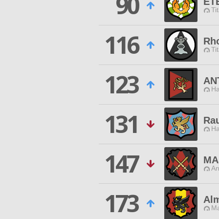
90
ET
Ti
116
Rho
Ti
123
AN
Ha
131
Rau
Ha
147
MA
An
173
Al
Ma