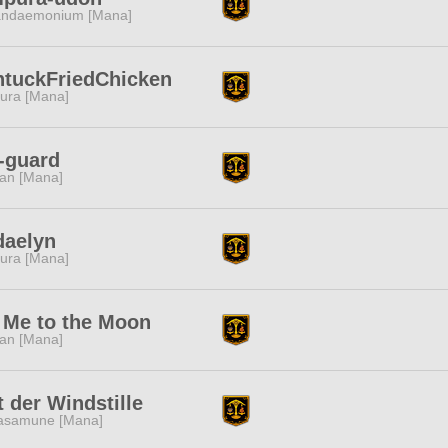
ndaemonium [Mana]
ntuckFriedChicken
ura [Mana]
-guard
tan [Mana]
daelyn
ura [Mana]
 Me to the Moon
tan [Mana]
t der Windstille
samune [Mana]