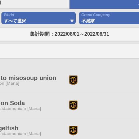
間
World
Grand Company
すべて選択
不滅隊
集計期間：2022/08/01～2022/08/31
to misosoup union
ion [Mana]
lon Soda
ndaemonium [Mana]
elfish
ndaemonium [Mana]