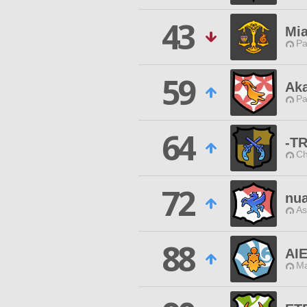
43
Mia
Pa
59
Ak
Pa
64
-T
Ch
72
nu
As
88
AI
Ma