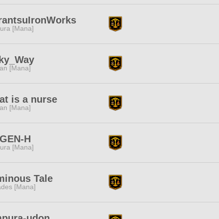
rantsuIronWorks
ura [Mana]
lky_Way
tan [Mana]
t is a nurse
tan [Mana]
GEN-H
ura [Mana]
minous Tale
des [Mana]
mpura-udon