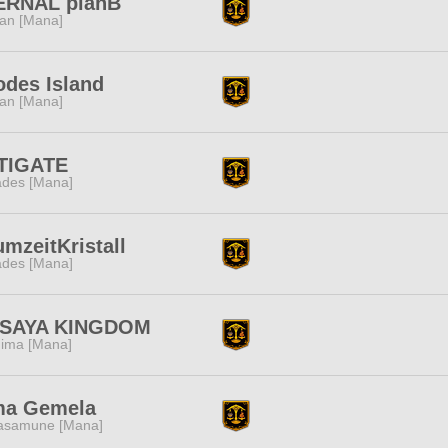
ERNAL planB
tan [Mana]
des Island
tan [Mana]
TIGATE
des [Mana]
mzeitKristall
des [Mana]
SAYA KINGDOM
ima [Mana]
ma Gemela
samune [Mana]