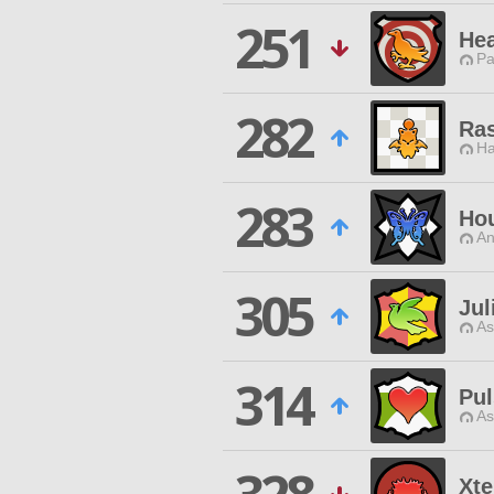
251
He
Pa
282
Ra
Ha
283
Ho
An
305
Jul
As
314
Pul
As
Xt