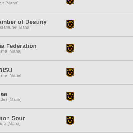
ion [Mana]
mber of Destiny
samune [Mana]
ia Federation
ima [Mana]
BISU
ima [Mana]
daa
des [Mana]
mon Sour
ura [Mana]