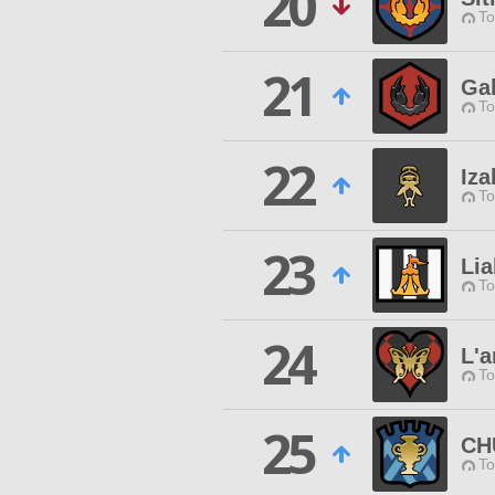
20
To
21
Gal
To
22
Iz
To
23
Lia
To
24
L'
To
25
CH
To