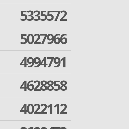
5335572
5027966
4994791
4628858
4022112