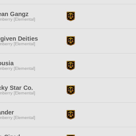
ean Gangz
nberry [Elemental]
given Deities
nberry [Elemental]
ousia
nberry [Elemental]
ky Star Co.
nberry [Elemental]
ander
nberry [Elemental]