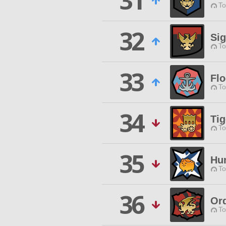
31
To
32
Si
To
33
Fl
To
34
Tig
To
35
Hu
To
36
Ord
To