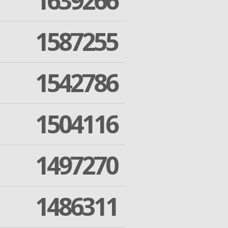
1639266
1587255
1542786
1504116
1497270
1486311