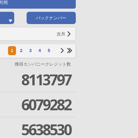
月間
バックナンバー
次月
1
2
3
4
5
獲得カンパニークレジット数
8113797
6079282
5638530