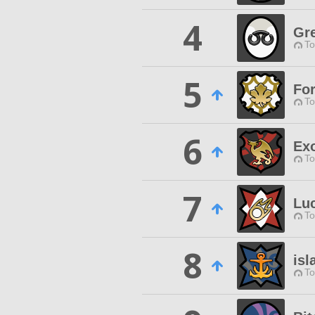
4
Gr
To
5
For
To
6
Ex
To
7
Luc
To
8
isl
To