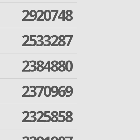
2920748
2533287
2384880
2370969
2325858