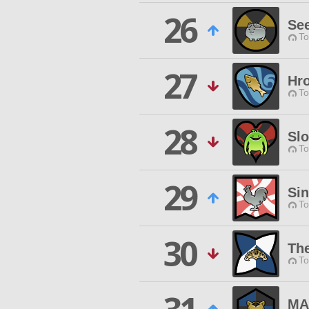
26
See
To
27
Hr
To
28
Slo
To
29
Sin
To
30
Th
To
MA