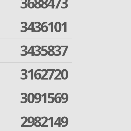
3688473
3436101
3435837
3162720
3091569
2982149