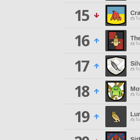
15
Cra
To
16
The
To
17
Sil
To
18
Mo
To
19
Lu
To
Sit