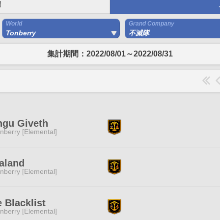
間
World
Grand Company
Tonberry
不滅隊
集計期間：2022/08/01～2022/08/31
ngu Giveth
nberry [Elemental]
aland
nberry [Elemental]
 Blacklist
nberry [Elemental]