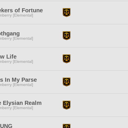
kers of Fortune
nberry [Elemental]
othgang
nberry [Elemental]
w Life
nberry [Elemental]
s In My Parse
nberry [Elemental]
e Elysian Realm
nberry [Elemental]
UNG