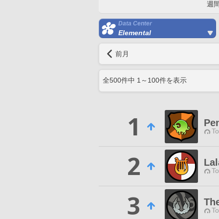
週
Data Center
Elemental
前月
全
500
件中
1
～
100
件を表示
1
Pe
To
2
Lal
To
3
The
To