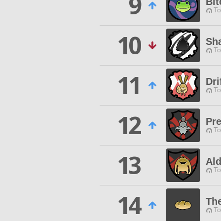
9
Bit
To
10
Sh
To
11
Dri
To
12
Pr
To
13
Al
To
14
Th
To