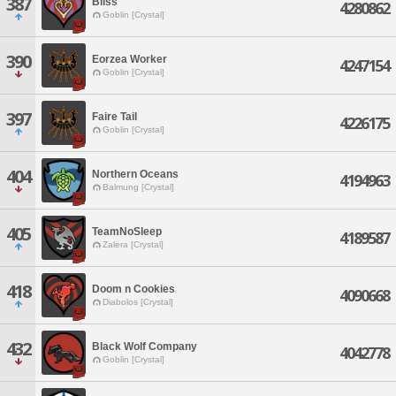
387
Bliss
4280862
Goblin [Crystal]
390
Eorzea Worker
4247154
Goblin [Crystal]
397
Faire Tail
4226175
Goblin [Crystal]
404
Northern Oceans
4194963
Balmung [Crystal]
405
TeamNoSleep
4189587
Zalera [Crystal]
418
Doom n Cookies
4090668
Diabolos [Crystal]
432
Black Wolf Company
4042778
Goblin [Crystal]