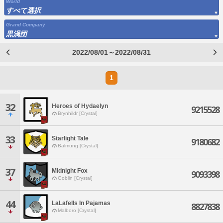
World
すべて選択
Grand Company
黒渦団
2022/08/01～2022/08/31
1
32
Heroes of Hydaelyn
9215528
Brynhildr [Crystal]
33
Starlight Tale
9180682
Balmung [Crystal]
37
Midnight Fox
9093398
Goblin [Crystal]
44
LaLafells In Pajamas
8827838
Malboro [Crystal]