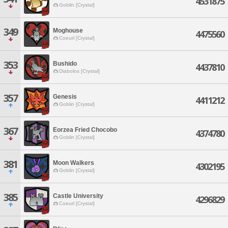
4531875
Goblin [Crystal]
349
Moghouse
4475560
Coeurl [Crystal]
353
Bushido
4437810
Diabolos [Crystal]
357
Genesis
4411212
Goblin [Crystal]
367
Eorzea Fried Chocobo
4374780
Goblin [Crystal]
381
Moon Walkers
4302195
Goblin [Crystal]
385
Castle University
4296829
Coeurl [Crystal]