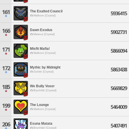
161
The Exalted Council
5936415
Malboro [Crystal]
166
Dawn Exodus
5902731
Mateus [Crystal]
171
Misfit Mafia!
5866094
Malboro [Crystal]
172
Mythic by Midnight
5863438
Goblin [Crystal]
185
We Bully Voxer
5669829
Brynhildr [Crystal]
199
The Lounge
5464009
Malboro [Crystal]
206
Esuna Matata
5407491
Brynhildr [Crystal]