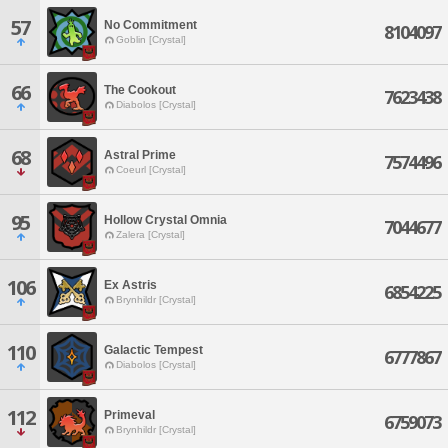
57
No Commitment
8104097
Goblin [Crystal]
66
The Cookout
7623438
Diabolos [Crystal]
68
Astral Prime
7574496
Coeurl [Crystal]
95
Hollow Crystal Omnia
7044677
Zalera [Crystal]
106
Ex Astris
6854225
Brynhildr [Crystal]
110
Galactic Tempest
6777867
Diabolos [Crystal]
112
Primeval
6759073
Brynhildr [Crystal]