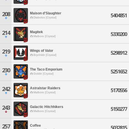
208
Maison d'Slaughter
5404851
Diabolos [Crystal]
214
Magitek
5330200
Malboro [Crystal]
219
Wings of Valor
5298912
Brynhildr [Crystal]
230
The Taco Emporium
5251652
Goblin [Crystal]
242
Astralstar Raiders
5170556
Malboro [Crystal]
243
Galactic Hitchhikers
5150277
Malboro [Crystal]
257
Coffee
5032815