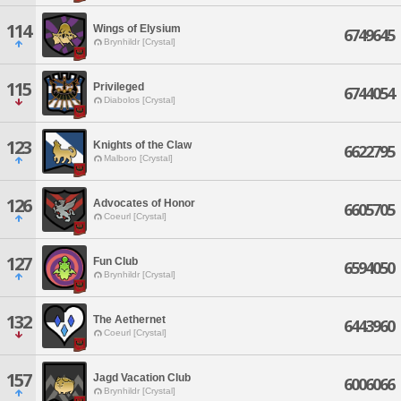
114
Wings of Elysium
6749645
Brynhildr [Crystal]
115
Privileged
6744054
Diabolos [Crystal]
123
Knights of the Claw
6622795
Malboro [Crystal]
126
Advocates of Honor
6605705
Coeurl [Crystal]
127
Fun Club
6594050
Brynhildr [Crystal]
132
The Aethernet
6443960
Coeurl [Crystal]
157
Jagd Vacation Club
6006066
Brynhildr [Crystal]