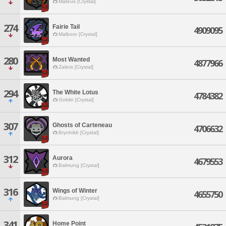
Mateus [Crystal]
274
Fairie Tail
4909095
Malboro [Crystal]
280
Most Wanted
4877966
Zalera [Crystal]
294
The White Lotus
4784382
Goblin [Crystal]
307
Ghosts of Carteneau
4706632
Brynhildr [Crystal]
312
Aurora
4679553
Balmung [Crystal]
316
Wings of Winter
4655750
Balmung [Crystal]
341
Home Point