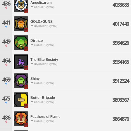
436
Angelicarum
4033683
Coeurl [Crystal]
441
GOLDxGUNS
4017440
Brynhildr [Crystal]
449
Dirtnap
3984626
Goblin [Crystal]
464
The Elite Society
3934165
Brynhildr [Crystal]
469
Shiny
3912324
Goblin [Crystal]
475
Butter Brigade
3893367
Coeurl [Crystal]
486
Feathers of Flame
3864876
Goblin [Crystal]