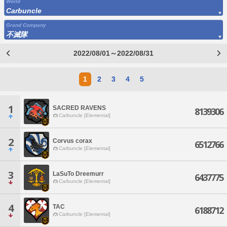
World
Carbuncle
Grand Company
不滅隊
2022/08/01～2022/08/31
1
2
3
4
5
1
SACRED RAVENS
8139306
Carbuncle [Elemental]
2
Corvus corax
6512766
Carbuncle [Elemental]
3
LaSuTo Dreemurr
6437775
Carbuncle [Elemental]
4
TAC
6188712
Carbuncle [Elemental]