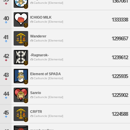
1367061
Carbuncle [Elemental]
40
ICHIGO MILK
1333338
Carbuncle [Elemental]
41
Wanderer
1299657
Carbuncle [Elemental]
42
-Ragnarok-
1239612
Carbuncle [Elemental]
43
Element of SPADA
1225935
Carbuncle [Elemental]
44
Sanrio
1225902
Carbuncle [Elemental]
45
CRFTR
1224588
Carbuncle [Elemental]