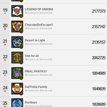
19
LEGEND OF ONIONS
2177373
Carbuncle [Elemental]
20
ChocoboDeEscape!!
2157747
Carbuncle [Elemental]
21
Desert to Light
2135157
Carbuncle [Elemental]
22
One for all
2062725
Carbuncle [Elemental]
23
FINAL FANTASY
1894989
Carbuncle [Elemental]
24
DaFFnDa Family
1849839
Carbuncle [Elemental]
25
Rariboys
1828689
Carbuncle [Elemental]