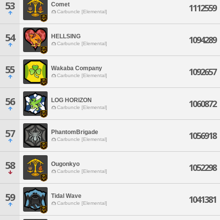
53
Comet
1112559
Carbuncle [Elemental]
54
HELLSING
1094289
Carbuncle [Elemental]
55
Wakaba Company
1092657
Carbuncle [Elemental]
56
LOG HORIZON
1060872
Carbuncle [Elemental]
57
PhantomBrigade
1056918
Carbuncle [Elemental]
58
Ougonkyo
1052298
Carbuncle [Elemental]
59
Tidal Wave
1041381
Carbuncle [Elemental]