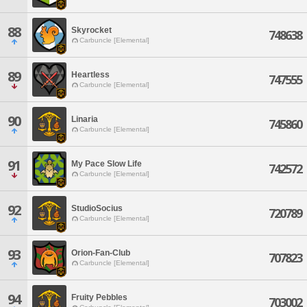
88
Skyrocket
748638
Carbuncle [Elemental]
89
Heartless
747555
Carbuncle [Elemental]
90
Linaria
745860
Carbuncle [Elemental]
91
My Pace Slow Life
742572
Carbuncle [Elemental]
92
StudioSocius
720789
Carbuncle [Elemental]
93
Orion-Fan-Club
707823
Carbuncle [Elemental]
94
Fruity Pebbles
703002