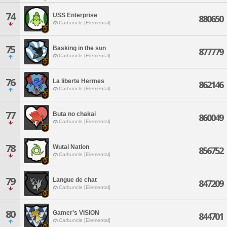
74
USS Enterprise
880650
Carbuncle [Elemental]
75
Basking in the sun
877779
Carbuncle [Elemental]
76
La liberte Hermes
862146
Carbuncle [Elemental]
77
Buta no chakai
860049
Carbuncle [Elemental]
78
Wutai Nation
856752
Carbuncle [Elemental]
79
Langue de chat
847209
Carbuncle [Elemental]
80
Gamer's VISION
844701
Carbuncle [Elemental]