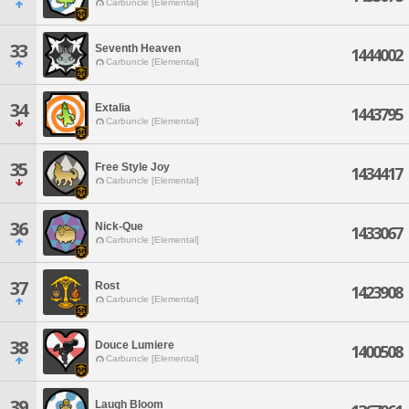
Carbuncle [Elemental]
33
Seventh Heaven
1444002
Carbuncle [Elemental]
34
Extalia
1443795
Carbuncle [Elemental]
35
Free Style Joy
1434417
Carbuncle [Elemental]
36
Nick-Que
1433067
Carbuncle [Elemental]
37
Rost
1423908
Carbuncle [Elemental]
38
Douce Lumiere
1400508
Carbuncle [Elemental]
39
Laugh Bloom