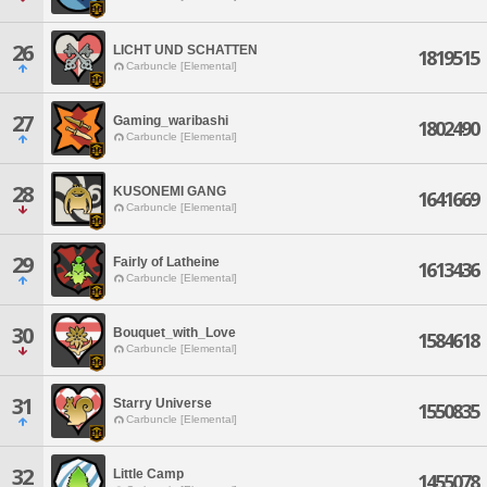
26
LICHT UND SCHATTEN
1819515
Carbuncle [Elemental]
27
Gaming_waribashi
1802490
Carbuncle [Elemental]
28
KUSONEMI GANG
1641669
Carbuncle [Elemental]
29
Fairly of Latheine
1613436
Carbuncle [Elemental]
30
Bouquet_with_Love
1584618
Carbuncle [Elemental]
31
Starry Universe
1550835
Carbuncle [Elemental]
32
Little Camp
1455078