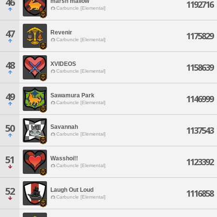
46
marsh mallow
1192716
Carbuncle [Elemental]
47
Revenir
1175829
Carbuncle [Elemental]
48
XVIDEOS
1158639
Carbuncle [Elemental]
49
Sawamura Park
1146999
Carbuncle [Elemental]
50
Savannah
1137543
Carbuncle [Elemental]
51
Wasshoi!!
1123392
Carbuncle [Elemental]
52
Laugh Out Loud
1116858
Carbuncle [Elemental]