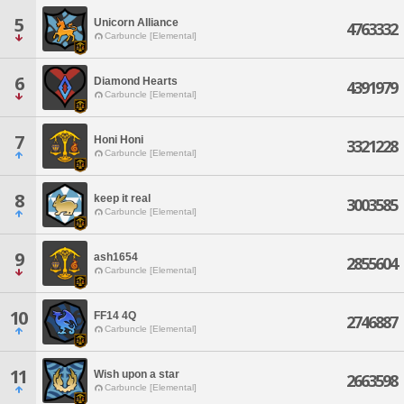
5
Unicorn Alliance
4763332
Carbuncle [Elemental]
6
Diamond Hearts
4391979
Carbuncle [Elemental]
7
Honi Honi
3321228
Carbuncle [Elemental]
8
keep it real
3003585
Carbuncle [Elemental]
9
ash1654
2855604
Carbuncle [Elemental]
10
FF14 4Q
2746887
Carbuncle [Elemental]
11
Wish upon a star
2663598
Carbuncle [Elemental]