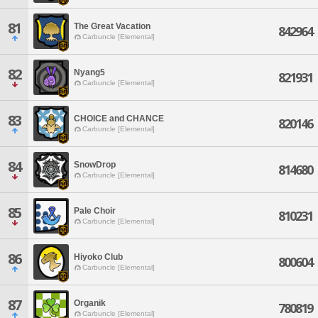
81
The Great Vacation
842964
Carbuncle [Elemental]
82
Nyang5
821931
Carbuncle [Elemental]
83
CHOICE and CHANCE
820146
Carbuncle [Elemental]
84
SnowDrop
814680
Carbuncle [Elemental]
85
Pale Choir
810231
Carbuncle [Elemental]
86
Hiyoko Club
800604
Carbuncle [Elemental]
87
Organik
780819
Carbuncle [Elemental]