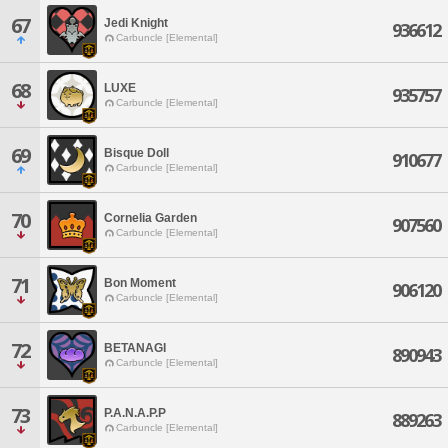
67
Jedi Knight
936612
Carbuncle [Elemental]
68
LUXE
935757
Carbuncle [Elemental]
69
Bisque Doll
910677
Carbuncle [Elemental]
70
Cornelia Garden
907560
Carbuncle [Elemental]
71
Bon Moment
906120
Carbuncle [Elemental]
72
BETANAGI
890943
Carbuncle [Elemental]
73
P.A.N.A.P.P
889263
Carbuncle [Elemental]