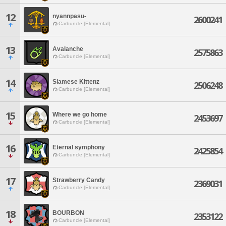
12
nyannpasu-
2600241
Carbuncle [Elemental]
13
Avalanche
2575863
Carbuncle [Elemental]
14
Siamese Kittenz
2506248
Carbuncle [Elemental]
15
Where we go home
2453697
Carbuncle [Elemental]
16
Eternal symphony
2425854
Carbuncle [Elemental]
17
Strawberry Candy
2369031
Carbuncle [Elemental]
18
BOURBON
2353122
Carbuncle [Elemental]