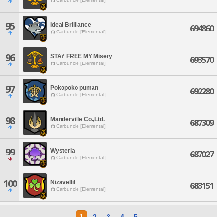
Carbuncle [Elemental]
95
Ideal Brilliance
694860
Carbuncle [Elemental]
96
STAY FREE MY Misery
693570
Carbuncle [Elemental]
97
Pokopoko puman
692280
Carbuncle [Elemental]
98
Manderville Co.,Ltd.
687309
Carbuncle [Elemental]
99
Wysteria
687027
Carbuncle [Elemental]
100
Nizavellil
683151
Carbuncle [Elemental]
1
2
3
4
5