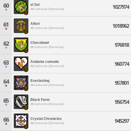
60
el Sol
1027974
Carbuncle [Elemental]
61
Alfort
1018962
Carbuncle [Elemental]
62
Chocobowl
976818
Carbuncle [Elemental]
63
Andante comodo
960774
Carbuncle [Elemental]
64
Everlasting
957801
Carbuncle [Elemental]
65
Black Farm
956754
Carbuncle [Elemental]
66
Crystal Chronicles
945297
Carbuncle [Elemental]