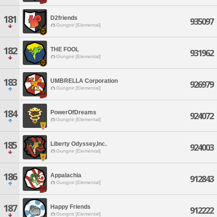
181
D2friends
935097
Gungnir [Elemental]
182
THE FOOL
931962
Gungnir [Elemental]
183
UMBRELLA Corporation
926979
Gungnir [Elemental]
184
PowerOfDreams
924072
Gungnir [Elemental]
185
Liberty Odyssey,Inc.
924003
Gungnir [Elemental]
186
Appalachia
912843
Gungnir [Elemental]
187
Happy Friends
912222
Gungnir [Elemental]