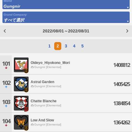
World
Gungnir
Grand Company
すべて選択
2022/08/01～2022/08/31
1
2
3
4
5
101
Oideyo_Hiyokono_Mori
1408812
Gungnir [Elemental]
102
Astral Garden
1405425
Gungnir [Elemental]
103
Chatte Blanche
1384854
Gungnir [Elemental]
104
Low And Slow
1364262
Gungnir [Elemental]