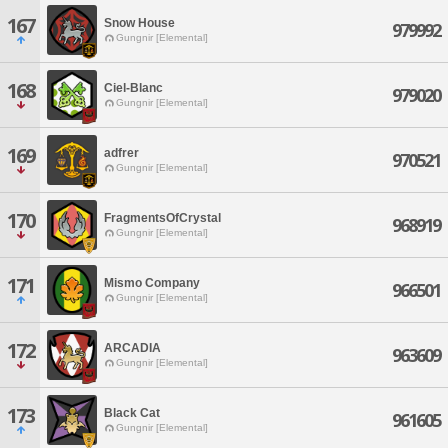
167
Snow House
979992
Gungnir [Elemental]
168
Ciel-Blanc
979020
Gungnir [Elemental]
169
adfrer
970521
Gungnir [Elemental]
170
FragmentsOfCrystal
968919
Gungnir [Elemental]
171
Mismo Company
966501
Gungnir [Elemental]
172
ARCADIA
963609
Gungnir [Elemental]
173
Black Cat
961605
Gungnir [Elemental]