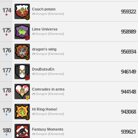
174
Couch potato
959322
Gungnir [Elemental]
175
Lime Universe
958989
Gungnir [Elemental]
176
dragon's wing
956934
Gungnir [Elemental]
177
DouButsuEn
946149
Gungnir [Elemental]
178
Comrades in arms
944148
Gungnir [Elemental]
179
Hi Ring Home!
943068
Gungnir [Elemental]
180
Fantasy Moments
939621
Gungnir [Elemental]