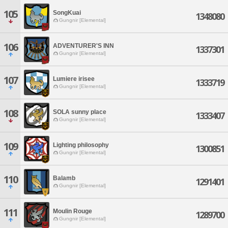
105
SongKuai
1348080
Gungnir [Elemental]
106
ADVENTURER'S INN
1337301
Gungnir [Elemental]
107
Lumiere irisee
1333719
Gungnir [Elemental]
108
SOLA sunny place
1333407
Gungnir [Elemental]
109
Lighting philosophy
1300851
Gungnir [Elemental]
110
Balamb
1291401
Gungnir [Elemental]
111
Moulin Rouge
1289700
Gungnir [Elemental]