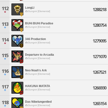
112
LongLI
1288218
Gungnir [Elemental]
113
BUHi BUHi Paradise
1280754
Gungnir [Elemental]
114
346 Production
1279095
Gungnir [Elemental]
115
Departure to Arcadia
1271070
Gungnir [Elemental]
116
Neo Noah's Ark
1267521
Gungnir [Elemental]
117
HAKUNA MATATA
1266930
Gungnir [Elemental]
118
Das Nibelungenlied
1265154
Gungnir [Elemental]