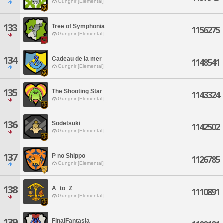
Gungnir [Elemental]
133
Tree of Symphonia
1156275
Gungnir [Elemental]
134
Cadeau de la mer
1148541
Gungnir [Elemental]
135
The Shooting Star
1143324
Gungnir [Elemental]
136
Sodetsuki
1142502
Gungnir [Elemental]
137
P no Shippo
1126785
Gungnir [Elemental]
138
A_to_Z
1110891
Gungnir [Elemental]
139
FinalFantasia