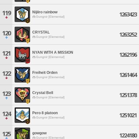
119
Nijiiro rainbow
1263423
Gungnir [Elemental]
120
CRYSTAL
1263252
Gungnir [Elemental]
121
NYAN WITH A MISSION
1262196
Gungnir [Elemental]
122
Freiheit Orden
1261464
Gungnir [Elemental]
123
Crystal Bell
1251378
Gungnir [Elemental]
124
Pero 8 platoon
1251021
Gungnir [Elemental]
125
gowgow
1224180
Gungnir [Elemental]