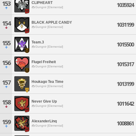
153
CLIPHEART
1035924
Gungnir [Elemental]
154
BLACK APPLE CANDY
1031199
Gungnir [Elemental]
155
Team.3
1015500
Gungnir [Elemental]
156
Flugel Freiheit
1015317
Gungnir [Elemental]
157
Houkago Tea Time
1013199
Gungnir [Elemental]
158
Never Give Up
1011642
Gungnir [Elemental]
159
AlexanderLinq
1008861
Gungnir [Elemental]