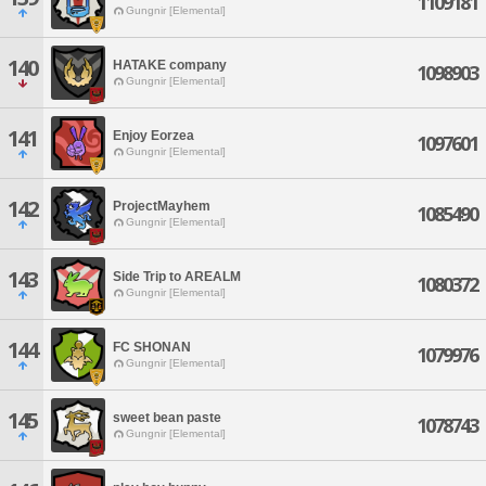
1109181
Gungnir [Elemental]
140
HATAKE company
1098903
Gungnir [Elemental]
141
Enjoy Eorzea
1097601
Gungnir [Elemental]
142
ProjectMayhem
1085490
Gungnir [Elemental]
143
Side Trip to AREALM
1080372
Gungnir [Elemental]
144
FC SHONAN
1079976
Gungnir [Elemental]
145
sweet bean paste
1078743
Gungnir [Elemental]