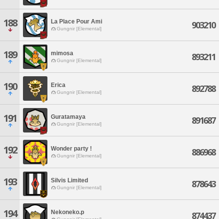
188
La Place Pour Ami
903210
Gungnir [Elemental]
189
mimosa
893211
Gungnir [Elemental]
190
Erica
892788
Gungnir [Elemental]
191
Guratamaya
891687
Gungnir [Elemental]
192
Wonder party !
886968
Gungnir [Elemental]
193
Silvis Limited
878643
Gungnir [Elemental]
194
Nekoneko.p
874437