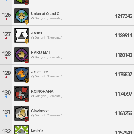
126
Union of G and C
1217346
Gungnir [Elemental]
127
Atelier
1189914
Gungnir [Elemental]
128
HAKU-MAI
1180140
Gungnir [Elemental]
129
Art of Life
1176837
Gungnir [Elemental]
130
KOINOHANA
1174797
Gungnir [Elemental]
131
Giovinezza
1163256
Gungnir [Elemental]
132
Laule'a
1157949