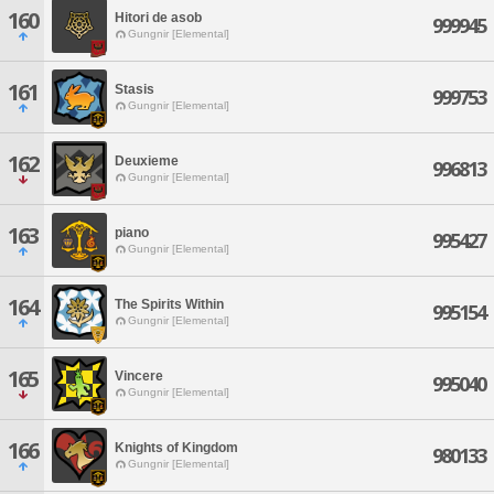
160
Hitori de asob
999945
Gungnir [Elemental]
161
Stasis
999753
Gungnir [Elemental]
162
Deuxieme
996813
Gungnir [Elemental]
163
piano
995427
Gungnir [Elemental]
164
The Spirits Within
995154
Gungnir [Elemental]
165
Vincere
995040
Gungnir [Elemental]
166
Knights of Kingdom
980133
Gungnir [Elemental]