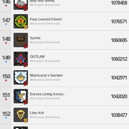
146
play boy bunny
1078458
Gungnir [Elemental]
147
Four Leaved Clover
1076571
Gungnir [Elemental]
148
Syrinx
1060695
Gungnir [Elemental]
149
OUTLAW
1060212
Gungnir [Elemental]
150
Matricaria's Garden
1042971
Gungnir [Elemental]
151
Eorzea Living Assoc.
1042020
Gungnir [Elemental]
152
Line-Ark
1038477
Gungnir [Elemental]