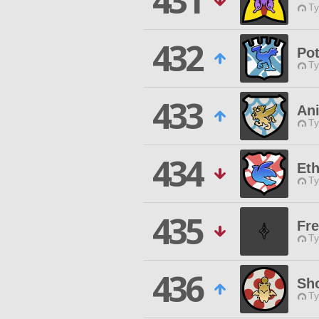
431
Ty
432
Po
Ty
433
An
Ty
434
Eth
Ty
435
Fr
Ty
436
Sho
Ty