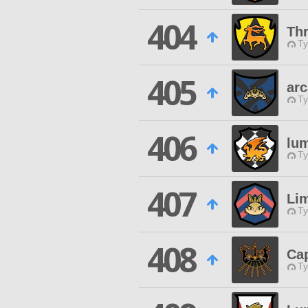
404
Th
Ty
405
arc
Ty
406
lum
Ty
407
Li
Ty
408
Ca
Ty