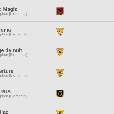
d Magic
phon [Elemental]
ronia
phon [Elemental]
e de nuit
phon [Elemental]
erture
phon [Elemental]
TRUS
phon [Elemental]
diac