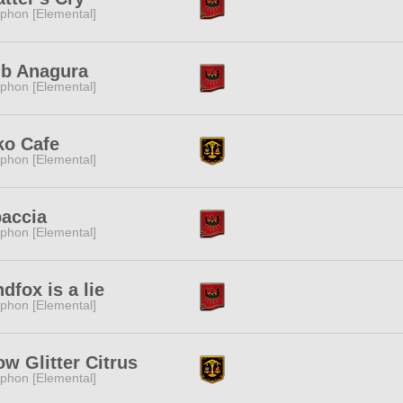
phon [Elemental]
ub Anagura
phon [Elemental]
ko Cafe
phon [Elemental]
baccia
phon [Elemental]
dfox is a lie
phon [Elemental]
w Glitter Citrus
phon [Elemental]