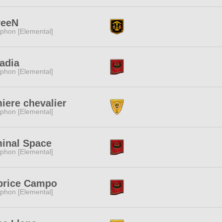
reeN
phon [Elemental]
adia
phon [Elemental]
iere chevalier
phon [Elemental]
minal Space
phon [Elemental]
price Campo
phon [Elemental]