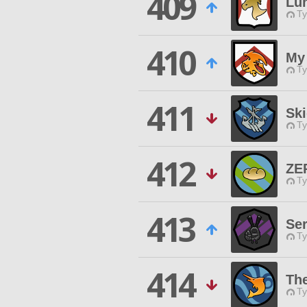
409
Lu
Ty
410
My 
Ty
411
Ski
Ty
412
ZE
Ty
413
Ser
Ty
414
Th
Ty