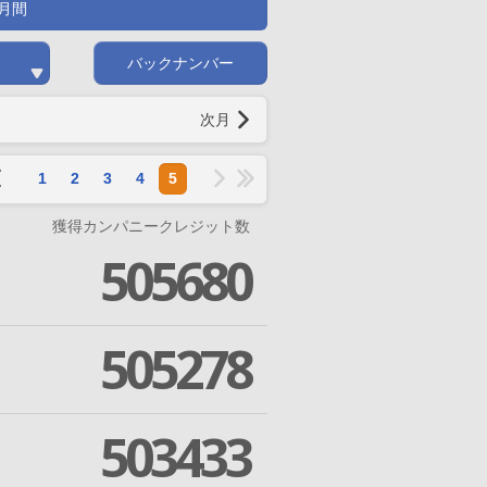
月間
バックナンバー
次月
1
2
3
4
5
獲得カンパニークレジット数
505680
505278
503433