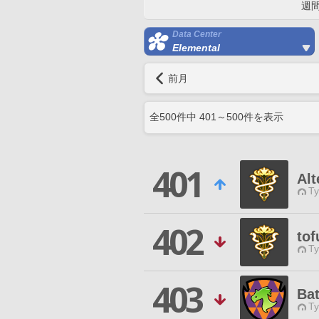
週
Data Center
Elemental
前月
全
500
件中
401
～
500
件を表示
401
Alt
Ty
402
to
Ty
403
Ba
Ty