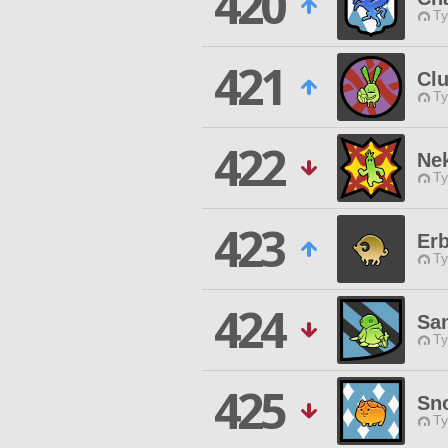
420
Ty
421
Cl
Ty
422
Ne
Ty
423
Er
Ty
424
San
Ty
425
Sno
Ty