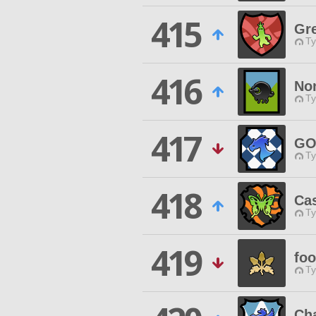
415
Gre
Ty
416
No
Ty
417
GO
Ty
418
Cas
Ty
419
foo
Ty
Cha