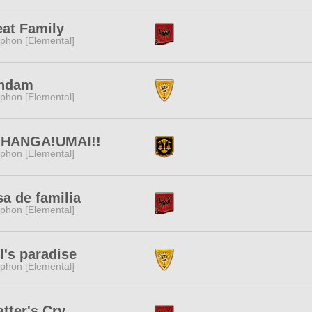
at Family
phon [Elemental]
ndam
phon [Elemental]
HANGA!UMAI!!
phon [Elemental]
a de familia
phon [Elemental]
l's paradise
phon [Elemental]
tter's Cry